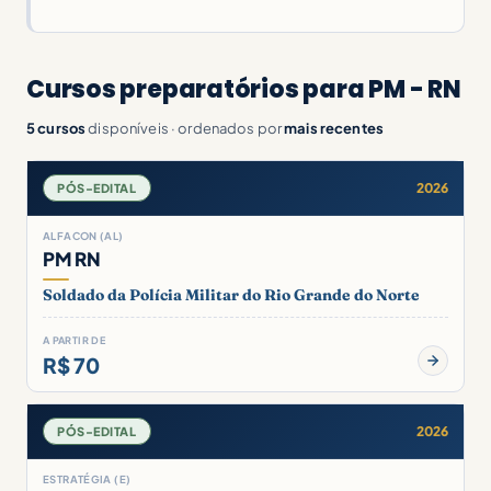
Cursos preparatórios para PM - RN
5 cursos
disponíveis · ordenados por
mais recentes
2026
PÓS-EDITAL
ALFACON (AL)
PM RN
Soldado da Polícia Militar do Rio Grande do Norte
A PARTIR DE
R$ 70
2026
PÓS-EDITAL
ESTRATÉGIA (E)