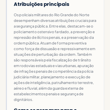
Atribuições principais
Os policiais militares do Rio Grande do Norte
desempenham diversas atribuições cruciais para
a segurança pública. Entre elas, destacam-se o
policiamento ostensivo fardado, a prevenção e
repressão de ilícitos penais, e a preservação da
ordem pública. Atuam de forma preventiva
como força de dissuasão e repressivamente em
situações de perturbação da ordem. Também
são responsáveis pela fiscalização de trânsito
em rodovias estaduais e vias urbanas, apuração
de infrações penais de competência da polícia
judiciária militar, planejamento e execução de
ações de inteligência, patrulhamento terrestre,
aéreo e fluvial, além da guarda externa de
estabelecimentos penais e segurança de
dignitários.