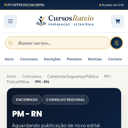
5% OFF
PRIMEIRACOMPRA
Acesso em 24h
Cursos
Rateio
PREPARAÇÃO · ESTRATÉGIA
Início
Concursos
Inscrições
Previstos
Notícias
Contato
Início
›
Concursos
›
Carreira da Segurança Pública
›
PM -
Polícia Militar
›
PM - RN
ENCERRADO
CONSELHO REGIONAL
PM - RN
Aguardando publicação de novo edital.