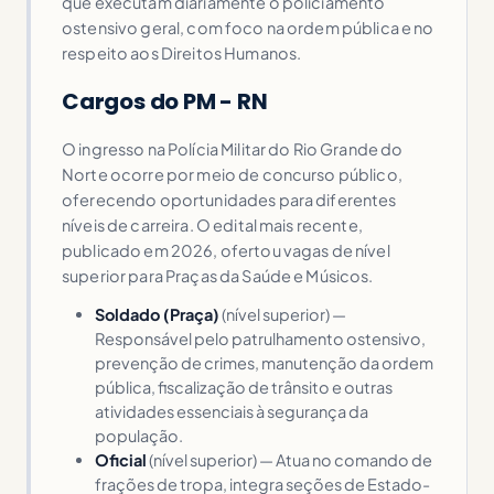
que executam diariamente o policiamento
ostensivo geral, com foco na ordem pública e no
respeito aos Direitos Humanos.
Cargos do PM - RN
O ingresso na Polícia Militar do Rio Grande do
Norte ocorre por meio de concurso público,
oferecendo oportunidades para diferentes
níveis de carreira. O edital mais recente,
publicado em 2026, ofertou vagas de nível
superior para Praças da Saúde e Músicos.
Soldado (Praça)
(nível superior) —
Responsável pelo patrulhamento ostensivo,
prevenção de crimes, manutenção da ordem
pública, fiscalização de trânsito e outras
atividades essenciais à segurança da
população.
Oficial
(nível superior) — Atua no comando de
frações de tropa, integra seções de Estado-