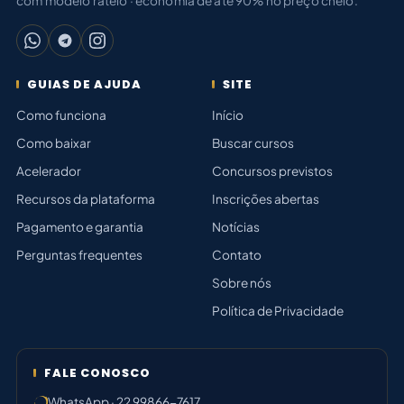
com modelo rateio · economia de até 90% no preço cheio.
GUIAS DE AJUDA
SITE
Como funciona
Início
Como baixar
Buscar cursos
Acelerador
Concursos previstos
Recursos da plataforma
Inscrições abertas
Pagamento e garantia
Notícias
Perguntas frequentes
Contato
Sobre nós
Política de Privacidade
FALE CONOSCO
WhatsApp · 22 99866-7617