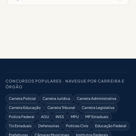
CONCURSOS POPULARES · NAVEGUE POR CARREIRA E
ÓRGÃO
Carreira Policial
Carreira Jurídica
Carreira Administrativa
Carreira Educação
Carreira Tribunal
Carreira Legislativa
Polícia Federal
AGU
INSS
MPU
MP Estaduais
TJs Estaduais
Defensorias
Polícias Civis
Educação Federal
Prefeituras
Câmaras Municipais
Institutos Federais