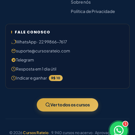
Sobre nós
Política de Privacidade
FALE CONOSCO
WhatsApp · 22 99866-7617
suporte@cursosrateio.com
Telegram
Resposta em 1 dia útil
Indicar e ganhar
R$ 10
Ver todos os cursos
1
×
Boa noite! Sou o Marina 🗂️
© 2026
Cursos Rateio
· 9.940 cursos no acervo · Aprovação certa.