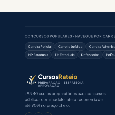
CONCURSOS POPULARES · NAVEGUE POR CARRE
Carreira Policial
Carreira Jurídica
Carreira Administ
MP Estaduais
TJs Estaduais
Defensorias
Políci
Cursos
Rateio
PREPARAÇÃO · ESTRATÉGIA ·
APROVAÇÃO
+9.940 cursos preparatórios para concursos
públicos com modelo rateio · economia de
até 90% no preço cheio.