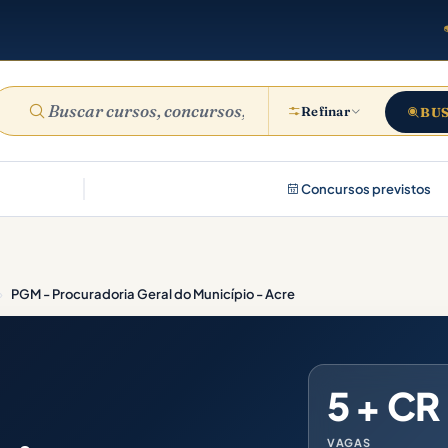
Refinar
BU
Concursos previstos
›
PGM - Procuradoria Geral do Município - Acre
5 + CR
VAGAS