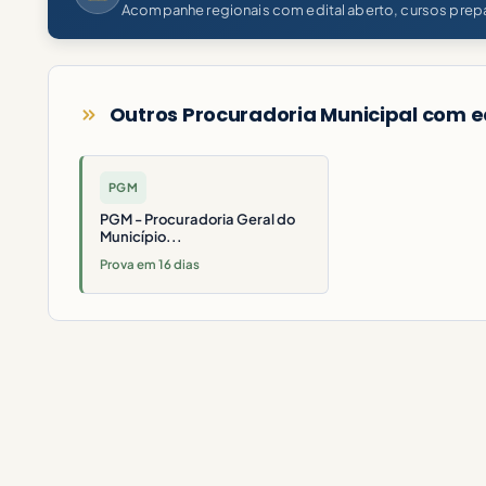
Acompanhe regionais com edital aberto, cursos prepa
Outros Procuradoria Municipal com e
PGM
PGM - Procuradoria Geral do
Município...
Prova em 16 dias