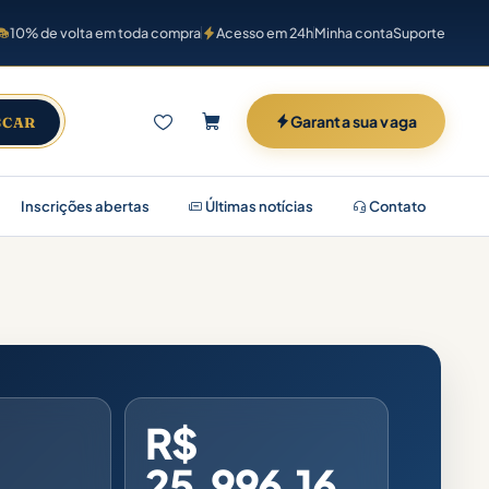
10% de volta em toda compra
Acesso em 24h
Minha conta
Suporte
Garanta sua vaga
SCAR
Inscrições abertas
Últimas notícias
Contato
R$
25.996,16