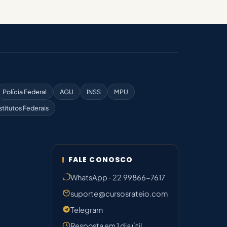
Polícia Federal
AGU
INSS
MPU
stitutos Federais
FALE CONOSCO
WhatsApp · 22 99866-7617
suporte@cursosrateio.com
Telegram
Resposta em 1 dia útil