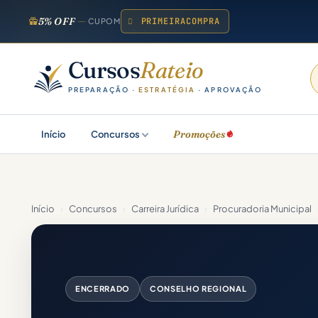
5% OFF
PRIMEIRACOMPRA
CUPOM
Cursos
Rateio
PREPARAÇÃO ·
ESTRATÉGIA
· APROVAÇÃO
Promoções
Início
Concursos
Início
›
Concursos
›
Carreira Jurídica
›
Procuradoria Municipal
ENCERRADO
CONSELHO REGIONAL