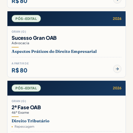
R$ 80
2026
PÓS-EDITAL
GRAN (G)
Sucesso Gran OAB
Advocacia
Aspectos Práticos do Direito Empresarial
A PARTIR DE
R$ 80
2026
PÓS-EDITAL
GRAN (G)
2ª Fase OAB
46º Exame
Direito Tributário
Repescagem