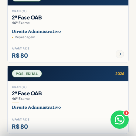
GRAN (G)
2ª Fase OAB
46º Exame
Direito Administrativo
Repescagem
A PARTIR DE
R$ 80
2026
PÓS-EDITAL
GRAN (G)
2ª Fase OAB
46º Exame
Direito Administrativo
1
×
Boa tarde! Sou o Júlia 🤝
A PARTIR DE
R$ 80
Responde em breve