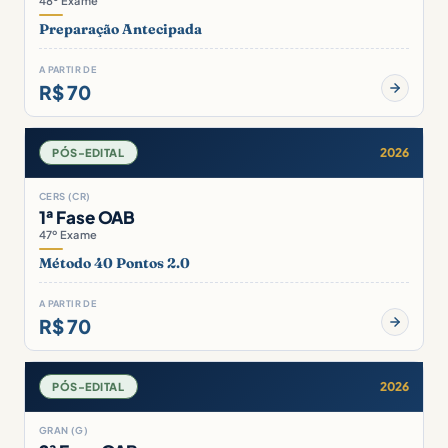
48º Exame
Preparação Antecipada
A PARTIR DE
R$ 70
2026
PÓS-EDITAL
CERS (CR)
1ª Fase OAB
47º Exame
Método 40 Pontos 2.0
A PARTIR DE
R$ 70
2026
PÓS-EDITAL
GRAN (G)