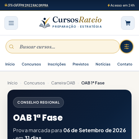
5% OFF
PRIMEIRACOMPRA
Acesso em 24h
Cursos
Rateio
PREPARAÇÃO · ESTRATÉGIA
Início
Concursos
Inscrições
Previstos
Notícias
Contato
Início
›
Concursos
›
Carreira OAB
›
OAB 1ª Fase
CONSELHO REGIONAL
OAB 1ª Fase
Prova marcada para
06 de Setembro de 2026
· em
31 dias
.