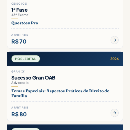
CEISC (CS)
1ª Fase
48º Exame
Questões Pro
A PARTIR DE
R$ 70
2026
PÓS-EDITAL
GRAN (G)
Sucesso Gran OAB
Advocacia
Temas Especiais: Aspectos Práticos do Direito de
Família
A PARTIR DE
R$ 80