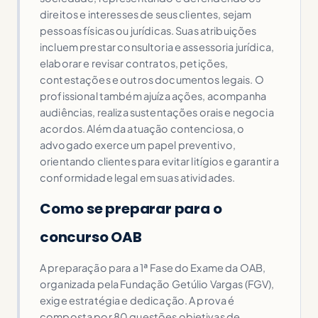
direitos e interesses de seus clientes, sejam
pessoas físicas ou jurídicas. Suas atribuições
incluem prestar consultoria e assessoria jurídica,
elaborar e revisar contratos, petições,
contestações e outros documentos legais. O
profissional também ajuíza ações, acompanha
audiências, realiza sustentações orais e negocia
acordos. Além da atuação contenciosa, o
advogado exerce um papel preventivo,
orientando clientes para evitar litígios e garantir a
conformidade legal em suas atividades.
Como se preparar para o
concurso OAB
A preparação para a 1ª Fase do Exame da OAB,
organizada pela Fundação Getúlio Vargas (FGV),
exige estratégia e dedicação. A prova é
composta por 80 questões objetivas de