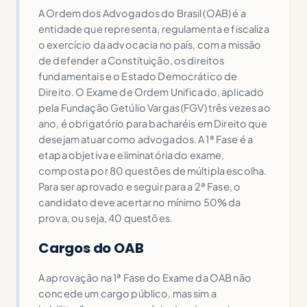
A Ordem dos Advogados do Brasil (OAB) é a
entidade que representa, regulamenta e fiscaliza
o exercício da advocacia no país, com a missão
de defender a Constituição, os direitos
fundamentais e o Estado Democrático de
Direito. O Exame de Ordem Unificado, aplicado
pela Fundação Getúlio Vargas (FGV) três vezes ao
ano, é obrigatório para bacharéis em Direito que
desejam atuar como advogados. A 1ª Fase é a
etapa objetiva e eliminatória do exame,
composta por 80 questões de múltipla escolha.
Para ser aprovado e seguir para a 2ª Fase, o
candidato deve acertar no mínimo 50% da
prova, ou seja, 40 questões.
Cargos do OAB
A aprovação na 1ª Fase do Exame da OAB não
concede um cargo público, mas sim a