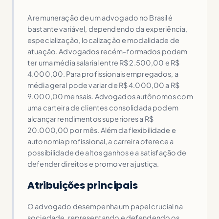
A remuneração de um advogado no Brasil é
bastante variável, dependendo da experiência,
especialização, localização e modalidade de
atuação. Advogados recém-formados podem
ter uma média salarial entre R$ 2.500,00 e R$
4.000,00. Para profissionais empregados, a
média geral pode variar de R$ 4.000,00 a R$
9.000,00 mensais. Advogados autônomos com
uma carteira de clientes consolidada podem
alcançar rendimentos superiores a R$
20.000,00 por mês. Além da flexibilidade e
autonomia profissional, a carreira oferece a
possibilidade de altos ganhos e a satisfação de
defender direitos e promover a justiça.
Atribuições principais
O advogado desempenha um papel crucial na
sociedade, representando e defendendo os