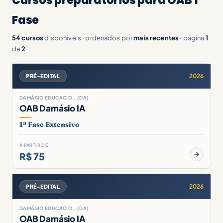
Cursos preparatórios para OAB 1ª
Fase
54 cursos
disponíveis · ordenados por
mais recentes
· página
1
de
2
2026
PRÉ-EDITAL
DAMÁSIO EDUCACIO… (DA)
OAB Damásio IA
1ª Fase Extensivo
A PARTIR DE
R$ 75
2026
PRÉ-EDITAL
DAMÁSIO EDUCACIO… (DA)
OAB Damásio IA