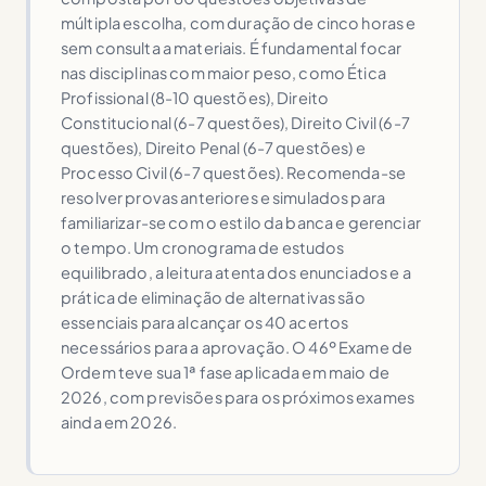
múltipla escolha, com duração de cinco horas e
sem consulta a materiais. É fundamental focar
nas disciplinas com maior peso, como Ética
Profissional (8-10 questões), Direito
Constitucional (6-7 questões), Direito Civil (6-7
questões), Direito Penal (6-7 questões) e
Processo Civil (6-7 questões). Recomenda-se
resolver provas anteriores e simulados para
familiarizar-se com o estilo da banca e gerenciar
o tempo. Um cronograma de estudos
equilibrado, a leitura atenta dos enunciados e a
prática de eliminação de alternativas são
essenciais para alcançar os 40 acertos
necessários para a aprovação. O 46º Exame de
Ordem teve sua 1ª fase aplicada em maio de
2026, com previsões para os próximos exames
ainda em 2026.