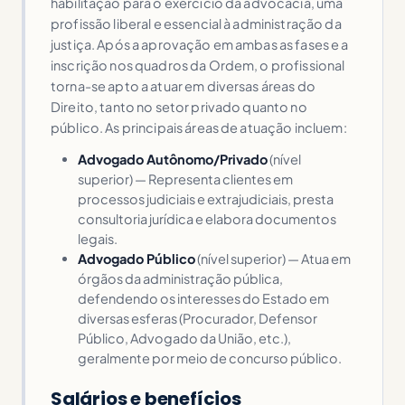
habilitação para o exercício da advocacia, uma
profissão liberal e essencial à administração da
justiça. Após a aprovação em ambas as fases e a
inscrição nos quadros da Ordem, o profissional
torna-se apto a atuar em diversas áreas do
Direito, tanto no setor privado quanto no
público. As principais áreas de atuação incluem:
Advogado Autônomo/Privado
(nível
superior) — Representa clientes em
processos judiciais e extrajudiciais, presta
consultoria jurídica e elabora documentos
legais.
Advogado Público
(nível superior) — Atua em
órgãos da administração pública,
defendendo os interesses do Estado em
diversas esferas (Procurador, Defensor
Público, Advogado da União, etc.),
geralmente por meio de concurso público.
Salários e benefícios