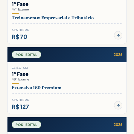
1ª Fase
47º Exame
Treinamento: Empresarial e Tributário
A PARTIR DE
R$ 70
2026
PÓS-EDITAL
CEISC (CS)
1ª Fase
48º Exame
Extensivo 180 Premium
A PARTIR DE
R$ 127
2026
PÓS-EDITAL