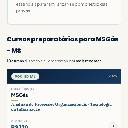
essenciais para familiarizar-se com o estilo das
provas.
Cursos preparatórios para MSGás
- MS
10 cursos
disponíveis · ordenados por
mais recentes
2025
PÓS-EDITAL
ESTRATÉGIA (E)
MSGás
Analista de Processos Organizacionais - Tecnologia
da Informação
A PARTIR DE
R$ 120