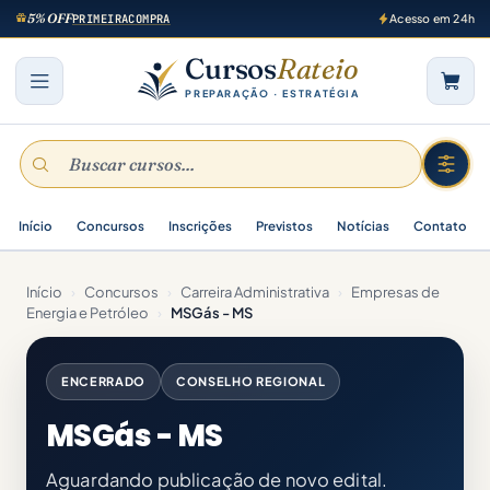
5% OFF
PRIMEIRACOMPRA
Acesso em 24h
Cursos
Rateio
PREPARAÇÃO · ESTRATÉGIA
Início
Concursos
Inscrições
Previstos
Notícias
Contato
Início
›
Concursos
›
Carreira Administrativa
›
Empresas de
Energia e Petróleo
›
MSGás - MS
ENCERRADO
CONSELHO REGIONAL
MSGás - MS
Aguardando publicação de novo edital.