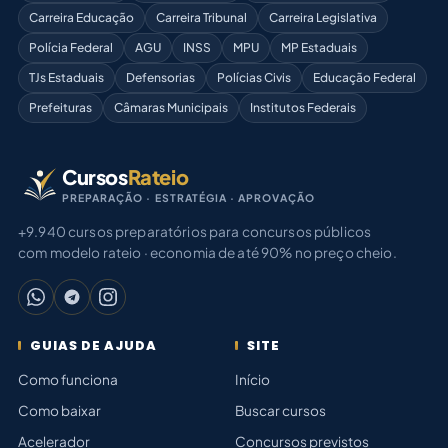
Carreira Educação
Carreira Tribunal
Carreira Legislativa
Polícia Federal
AGU
INSS
MPU
MP Estaduais
TJs Estaduais
Defensorias
Polícias Civis
Educação Federal
Prefeituras
Câmaras Municipais
Institutos Federais
Cursos
Rateio
PREPARAÇÃO · ESTRATÉGIA · APROVAÇÃO
+9.940 cursos preparatórios para concursos públicos
com modelo rateio · economia de até 90% no preço cheio.
GUIAS DE AJUDA
SITE
Como funciona
Início
Como baixar
Buscar cursos
Acelerador
Concursos previstos