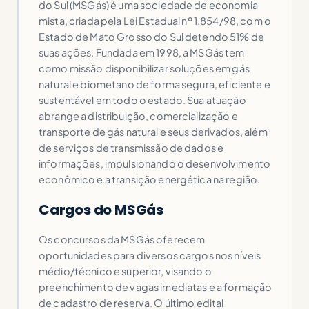
do Sul (MSGás) é uma sociedade de economia
mista, criada pela Lei Estadual nº 1.854/98, com o
Estado de Mato Grosso do Sul detendo 51% de
suas ações. Fundada em 1998, a MSGás tem
como missão disponibilizar soluções em gás
natural e biometano de forma segura, eficiente e
sustentável em todo o estado. Sua atuação
abrange a distribuição, comercialização e
transporte de gás natural e seus derivados, além
de serviços de transmissão de dados e
informações, impulsionando o desenvolvimento
econômico e a transição energética na região.
Cargos do MSGás
Os concursos da MSGás oferecem
oportunidades para diversos cargos nos níveis
médio/técnico e superior, visando o
preenchimento de vagas imediatas e a formação
de cadastro de reserva. O último edital