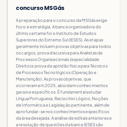
concurso MSGás
A preparação para o concurso da MSGás exige
foco e estratégia. A banca organizadora do
último certame foi o Instituto de Estudos
Superiores do Extremo Sul (IESES). As etapas
geralmente incluem provas objetivas para todos
os cargos, prova discursiva para Analistas de
Processos Organizacionais (especialidade
Direito) e prova de aptidão física para Técnicos
de Processos Tecnológicos (Operação e
Manutenção). As provas objetivas, que
ocorreram em 2025, abordam conhecimentos
gerais e específicos. É fundamental estudar
Língua Portuguesa, Raciocínio Lógico, Noções
de Informática e Legislação pertinente, além de
aprofundar-se nos conhecimentos específicos
da área desejada. A análise de editais anteriores e
a resolução de questões da banca IESES são