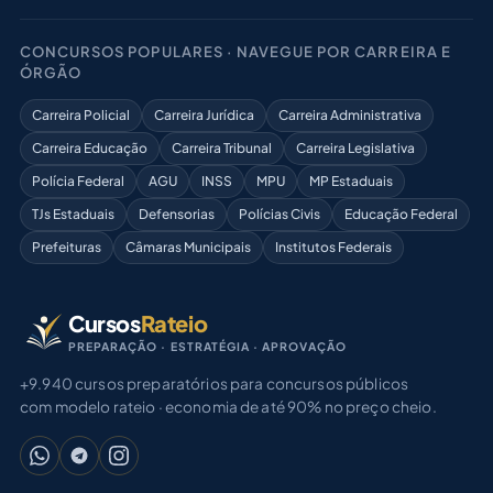
CONCURSOS POPULARES · NAVEGUE POR CARREIRA E
ÓRGÃO
Carreira Policial
Carreira Jurídica
Carreira Administrativa
Carreira Educação
Carreira Tribunal
Carreira Legislativa
Polícia Federal
AGU
INSS
MPU
MP Estaduais
TJs Estaduais
Defensorias
Polícias Civis
Educação Federal
Prefeituras
Câmaras Municipais
Institutos Federais
Cursos
Rateio
PREPARAÇÃO · ESTRATÉGIA · APROVAÇÃO
+9.940 cursos preparatórios para concursos públicos
com modelo rateio · economia de até 90% no preço cheio.