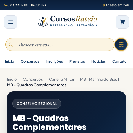
5% OFF
PRIMEIRACOMPRA
Acesso em 24h
Cursos
Rateio
PREPARAÇÃO · ESTRATÉGIA
Início
Concursos
Inscrições
Previstos
Notícias
Contato
Início
›
Concursos
›
Carreira Militar
›
MB - Marinha do Brasil
›
MB - Quadros Complementares
CONSELHO REGIONAL
MB - Quadros
Complementares