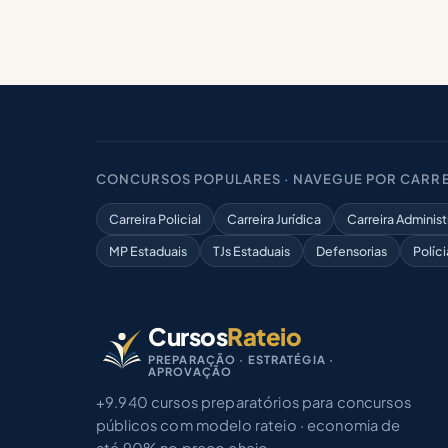
CONCURSOS POPULARES · NAVEGUE POR CARRE
Carreira Policial
Carreira Jurídica
Carreira Administ
MP Estaduais
TJs Estaduais
Defensorias
Políci
Cursos
Rateio
PREPARAÇÃO · ESTRATÉGIA ·
APROVAÇÃO
+9.940 cursos preparatórios para concursos
públicos com modelo rateio · economia de