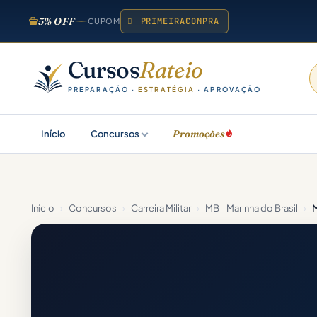
5% OFF
PRIMEIRACOMPRA
CUPOM
Cursos
Rateio
PREPARAÇÃO ·
ESTRATÉGIA
· APROVAÇÃO
Promoções
Início
Concursos
Início
›
Concursos
›
Carreira Militar
›
MB - Marinha do Brasil
›
M