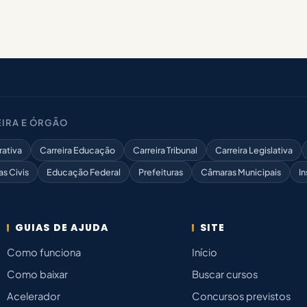
IRA E ÓRGÃO
rativa
Carreira Educação
Carreira Tribunal
Carreira Legislativa
as Civis
Educação Federal
Prefeituras
Câmaras Municipais
In
GUIAS DE AJUDA
SITE
Como funciona
Início
Como baixar
Buscar cursos
Acelerador
Concursos previstos