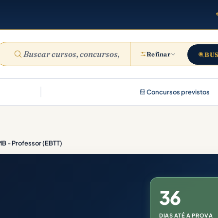
Refinar
BU
Concursos previstos
B - Professor (EBTT)
36
DIAS ATÉ A PROVA