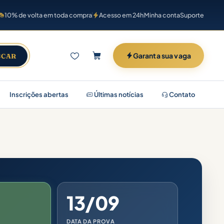
10% de volta em toda compra
Acesso em 24h
Minha conta
Suporte
Garanta sua vaga
SCAR
Inscrições abertas
Últimas notícias
Contato
13/09
DATA DA PROVA