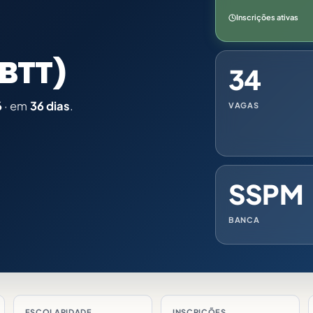
Inscrições ativas
EBTT)
34
6
· em
36 dias
.
VAGAS
SSPM
BANCA
ESCOLARIDADE
INSCRIÇÕES