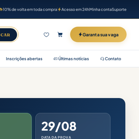
10% de volta em toda compra
Acesso em 24h
Minha conta
Suporte
Garanta sua vaga
SCAR
Inscrições abertas
Últimas notícias
Contato
29/08
DATA DA PROVA