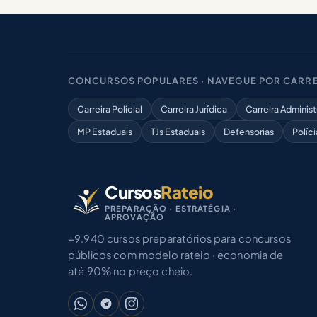
CONCURSOS POPULARES · NAVEGUE POR CARRE
Carreira Policial
Carreira Jurídica
Carreira Administ
MP Estaduais
TJs Estaduais
Defensorias
Políci
Cursos
Rateio
PREPARAÇÃO · ESTRATÉGIA ·
APROVAÇÃO
+9.940 cursos preparatórios para concursos
públicos com modelo rateio · economia de
até 90% no preço cheio.