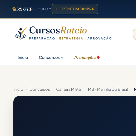
5% OFF
PRIMEIRACOMPRA
CUPOM
Cursos
Rateio
PREPARAÇÃO ·
ESTRATÉGIA
· APROVAÇÃO
Promoções
Início
Concursos
Início
›
Concursos
›
Carreira Militar
›
MB - Marinha do Brasil
›
M