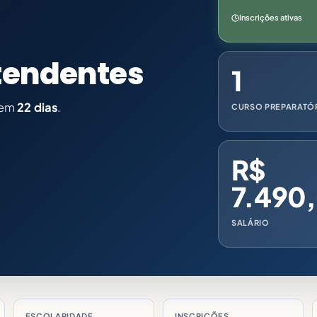
Inscrições ativas
ntendentes
1
 em
22 dias
.
CURSO PREPARATÓ
R$
7.490
SALÁRIO
ESCOLARIDADE
INSCRIÇÕES