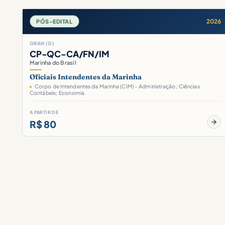
2026
PÓS-EDITAL
GRAN (G)
CP-QC-CA/FN/IM
Marinha do Brasil
Oficiais Intendentes da Marinha
Corpo de Intendentes da Marinha (CIM) - Administração; Ciências
Contábeis; Economia
A PARTIR DE
R$ 80