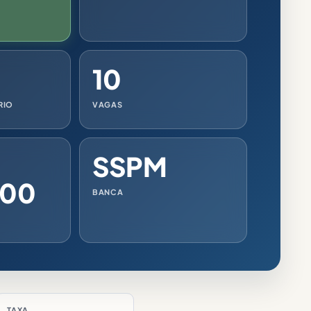
10
RIO
VAGAS
SSPM
,00
BANCA
TAXA