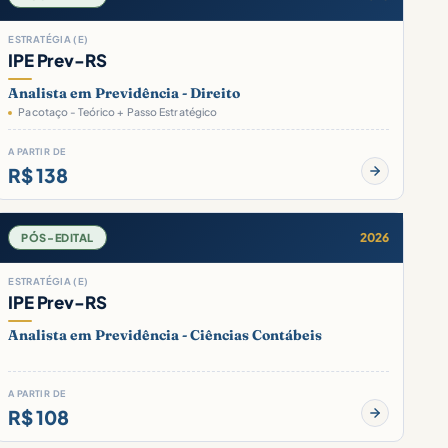
ESTRATÉGIA (E)
IPE Prev-RS
Analista em Previdência - Direito
Pacotaço - Teórico + Passo Estratégico
A PARTIR DE
R$ 138
2026
PÓS-EDITAL
ESTRATÉGIA (E)
IPE Prev-RS
Analista em Previdência - Ciências Contábeis
A PARTIR DE
R$ 108