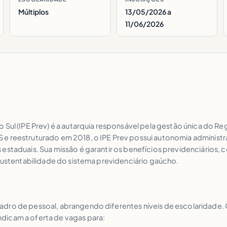
Múltiplos
13/05/2026 a
11/06/2026
 Sul (IPE Prev) é a autarquia responsável pela gestão única do R
e reestruturado em 2018, o IPE Prev possui autonomia administra
 estaduais. Sua missão é garantir os benefícios previdenciários
 sustentabilidade do sistema previdenciário gaúcho.
dro de pessoal, abrangendo diferentes níveis de escolaridade. O
dicam a oferta de vagas para: