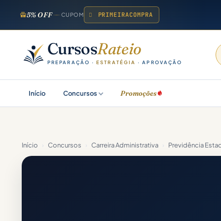
5% OFF
PRIMEIRACOMPRA
CUPOM
Cursos
Rateio
PREPARAÇÃO ·
ESTRATÉGIA
· APROVAÇÃO
Promoções
Início
Concursos
Início
›
Concursos
›
Carreira Administrativa
›
Previdência Estad