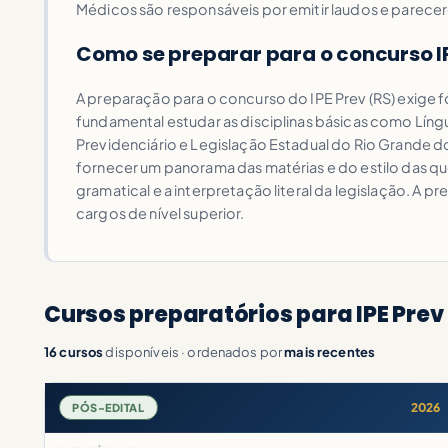
Médicos são responsáveis por emitir laudos e parece
Como se preparar para o concurso IP
A preparação para o concurso do IPE Prev (RS) exige
fundamental estudar as disciplinas básicas como Lín
Previdenciário e Legislação Estadual do Rio Grande do
fornecer um panorama das matérias e do estilo das qu
gramatical e a interpretação literal da legislação. A 
cargos de nível superior.
Cursos preparatórios para IPE Prev 
16 cursos
disponíveis · ordenados por
mais recentes
2026
PÓS-EDITAL