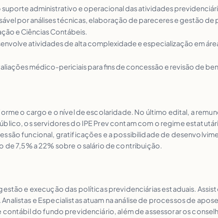
o suporte administrativo e operacional das atividades previdenciári
nsável por análises técnicas, elaboração de pareceres e gestão de
ação e Ciências Contábeis.
esenvolve atividades de alta complexidade e especialização em área
avaliações médico-periciais para fins de concessão e revisão de be
orme o cargo e o nível de escolaridade. No último edital, a remun
úblico, os servidores do IPE Prev contam com o regime estatutári
ssão funcional, gratificações e a possibilidade de desenvolvimen
o de 7,5% a 22% sobre o salário de contribuição.
 gestão e execução das políticas previdenciárias estaduais. Assi
Analistas e Especialistas atuam na análise de processos de apose
 contábil do fundo previdenciário, além de assessorar os conselho