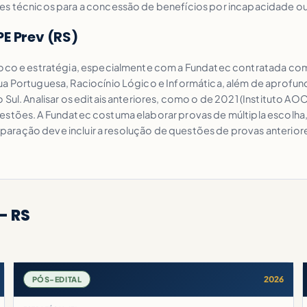
res técnicos para a concessão de benefícios por incapacidade o
E Prev (RS)
 foco e estratégia, especialmente com a Fundatec contratada c
gua Portuguesa, Raciocínio Lógico e Informática, além de aprofu
 Sul. Analisar os editais anteriores, como o de 2021 (Instituto A
estões. A Fundatec costuma elaborar provas de múltipla escolha, 
preparação deve incluir a resolução de questões de provas anterio
- RS
2026
PÓS-EDITAL