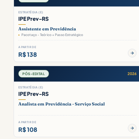
ESTRATÉGIA (E)
IPE Prev-RS
Assistente em Previdência
Pacotaço - Teórico + Passo Estratégico
A PARTIR DE
R$ 138
2026
PÓS-EDITAL
ESTRATÉGIA (E)
IPE Prev-RS
Analista em Previdência - Serviço Social
A PARTIR DE
R$ 108