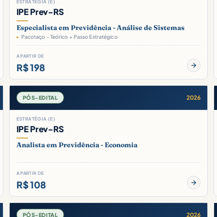
ESTRATÉGIA (E)
IPE Prev-RS
Especialista em Previdência - Análise de Sistemas
Pacotaço - Teórico + Passo Estratégico
A PARTIR DE
R$ 198
2026
PÓS-EDITAL
ESTRATÉGIA (E)
IPE Prev-RS
Analista em Previdência - Economia
A PARTIR DE
R$ 108
2026
PÓS-EDITAL