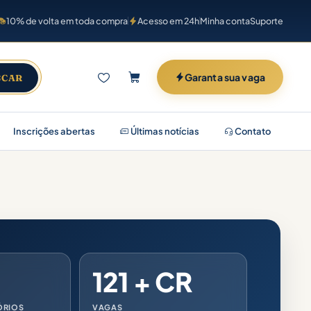
10% de volta em toda compra
Acesso em 24h
Minha conta
Suporte
Garanta sua vaga
SCAR
Inscrições abertas
Últimas notícias
Contato
121 + CR
ÓRIOS
VAGAS