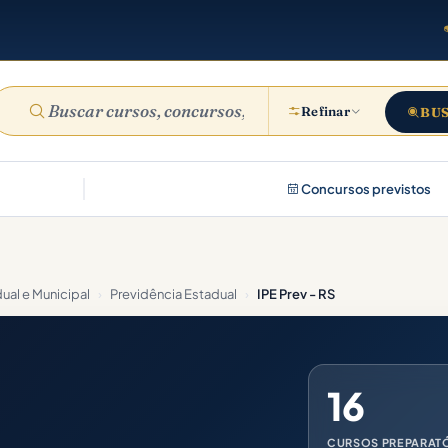
Refinar
BU
Concursos previstos
ual e Municipal
›
Previdência Estadual
›
IPE Prev - RS
16
CURSOS PREPARAT