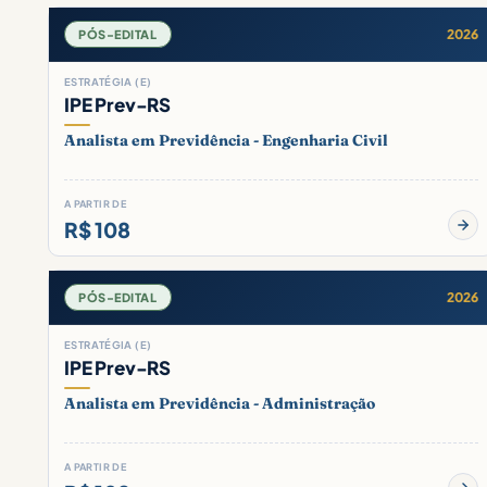
2026
PÓS-EDITAL
ESTRATÉGIA (E)
IPE Prev-RS
Analista em Previdência - Engenharia Civil
A PARTIR DE
R$ 108
2026
PÓS-EDITAL
ESTRATÉGIA (E)
IPE Prev-RS
Analista em Previdência - Administração
A PARTIR DE