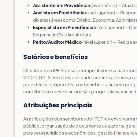
Assistente em Previdência
(nível médio) — Atua n
Analista em Previdência
(nível superior) — Respo
diversas áreas como Direito, Economia, Administr
Especialista em Previdência
(nível superior) — D
Engenharia Civil/Arquitetura.
Perito/Auditor Médico
(nível superior) — Realiza 
Salários e benefícios
Os salários no IPE Prev são competitivos e variam conf
9.000,00. Além da estabilidade inerente ao serviço p
previdência próprio. Outros benefícios incluem progre
contribuição previdenciária são progressivas, variand
Atribuições principais
As atribuições dos servidores do IPE Prev envolvem a
público, organização de documentos e suporte geral. 
pareceres jurídicos e econômicos, gestão financeira e