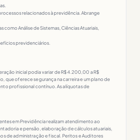
as.
 processos relacionados à previdência. Abrange
s como Análise de Sistemas, Ciências Atuariais,
nefícios previdenciários.
eração inicial podia variar de R$ 4.200,00 a R$
o, que oferece segurança na carreira e um plano de
to profissional contínuo. As alíquotas de
stentes em Previdência realizam atendimento ao
ntadoria e pensão, elaboração de cálculos atuariais,
s de administração e fiscal. Peritos e Auditores