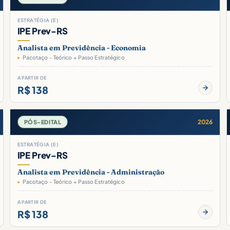
ESTRATÉGIA (E)
IPE Prev-RS
Analista em Previdência - Economia
Pacotaço - Teórico + Passo Estratégico
A PARTIR DE
R$ 138
2026
PÓS-EDITAL
ESTRATÉGIA (E)
IPE Prev-RS
Analista em Previdência - Administração
Pacotaço - Teórico + Passo Estratégico
A PARTIR DE
R$ 138