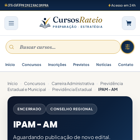
5% OFF
PRIMEIRACOMPRA
Acesso em 24h
Cursos
Rateio
PREPARAÇÃO · ESTRATÉGIA
Início
Concursos
Inscrições
Previstos
Notícias
Contato
Início
›
Concursos
›
Carreira Administrativa
›
Previdência
Estadual e Municipal
›
Previdência Estadual
›
IPAM - AM
ENCERRADO
CONSELHO REGIONAL
IPAM - AM
Aguardando publicação de novo edital.