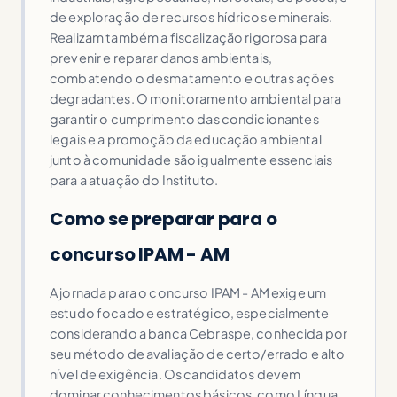
de exploração de recursos hídricos e minerais.
Realizam também a fiscalização rigorosa para
prevenir e reparar danos ambientais,
combatendo o desmatamento e outras ações
degradantes. O monitoramento ambiental para
garantir o cumprimento das condicionantes
legais e a promoção da educação ambiental
junto à comunidade são igualmente essenciais
para a atuação do Instituto.
Como se preparar para o
concurso IPAM - AM
A jornada para o concurso IPAM - AM exige um
estudo focado e estratégico, especialmente
considerando a banca Cebraspe, conhecida por
seu método de avaliação de certo/errado e alto
nível de exigência. Os candidatos devem
dominar conhecimentos básicos, como Língua