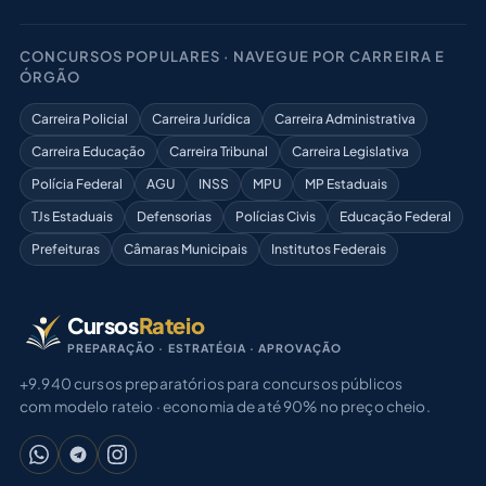
CONCURSOS POPULARES · NAVEGUE POR CARREIRA E
ÓRGÃO
Carreira Policial
Carreira Jurídica
Carreira Administrativa
Carreira Educação
Carreira Tribunal
Carreira Legislativa
Polícia Federal
AGU
INSS
MPU
MP Estaduais
TJs Estaduais
Defensorias
Polícias Civis
Educação Federal
Prefeituras
Câmaras Municipais
Institutos Federais
Cursos
Rateio
PREPARAÇÃO · ESTRATÉGIA · APROVAÇÃO
+9.940 cursos preparatórios para concursos públicos
com modelo rateio · economia de até 90% no preço cheio.