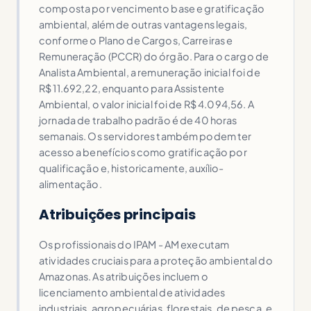
composta por vencimento base e gratificação
ambiental, além de outras vantagens legais,
conforme o Plano de Cargos, Carreiras e
Remuneração (PCCR) do órgão. Para o cargo de
Analista Ambiental, a remuneração inicial foi de
R$ 11.692,22, enquanto para Assistente
Ambiental, o valor inicial foi de R$ 4.094,56. A
jornada de trabalho padrão é de 40 horas
semanais. Os servidores também podem ter
acesso a benefícios como gratificação por
qualificação e, historicamente, auxílio-
alimentação.
Atribuições principais
Os profissionais do IPAM - AM executam
atividades cruciais para a proteção ambiental do
Amazonas. As atribuições incluem o
licenciamento ambiental de atividades
industriais, agropecuárias, florestais, de pesca, e