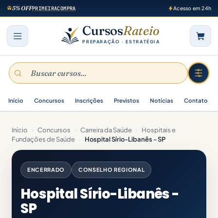
5% OFF
PRIMEIRACOMPRA
Acesso em 24h
Cursos
Rateio
PREPARAÇÃO · ESTRATÉGIA
Início
Concursos
Inscrições
Previstos
Notícias
Contato
Início
›
Concursos
›
Carreira da Saúde
›
Hospitais e
Fundações de Saúde
›
Hospital Sírio-Libanês - SP
ENCERRADO
CONSELHO REGIONAL
Hospital Sírio-Libanês -
SP