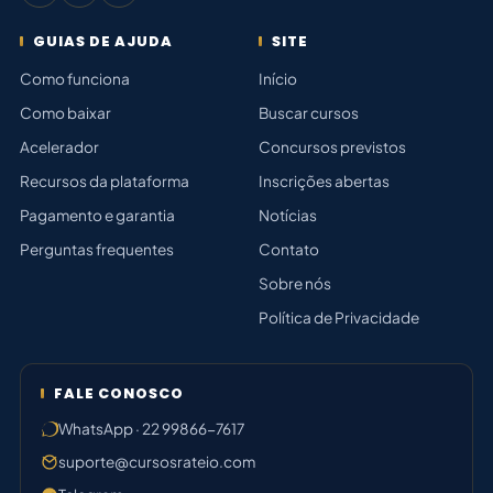
GUIAS DE AJUDA
SITE
Como funciona
Início
Como baixar
Buscar cursos
Acelerador
Concursos previstos
Recursos da plataforma
Inscrições abertas
Pagamento e garantia
Notícias
Perguntas frequentes
Contato
Sobre nós
Política de Privacidade
FALE CONOSCO
WhatsApp · 22 99866-7617
suporte@cursosrateio.com