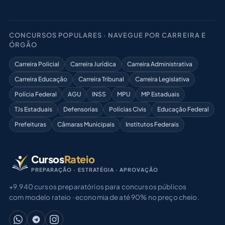
CONCURSOS POPULARES · NAVEGUE POR CARREIRA E
ÓRGÃO
Carreira Policial
Carreira Jurídica
Carreira Administrativa
Carreira Educação
Carreira Tribunal
Carreira Legislativa
Polícia Federal
AGU
INSS
MPU
MP Estaduais
TJs Estaduais
Defensorias
Polícias Civis
Educação Federal
Prefeituras
Câmaras Municipais
Institutos Federais
Cursos
Rateio
PREPARAÇÃO · ESTRATÉGIA · APROVAÇÃO
+9.940 cursos preparatórios para concursos públicos
com modelo rateio · economia de até 90% no preço cheio.