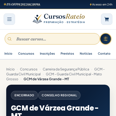
5% OFF
PRIMEIRACOMPRA
Acesso em 24h
Cursos
Rateio
PREPARAÇÃO · ESTRATÉGIA
Início
Concursos
Inscrições
Previstos
Notícias
Contato
Início
›
Concursos
›
Carreira da Segurança Pública
›
GCM -
Guarda Civil Municipal
›
GCM - Guarda Civil Municipal - Mato
Grosso
›
GCM de Várzea Grande - MT
ENCERRADO
CONSELHO REGIONAL
GCM de Várzea Grande -
MT