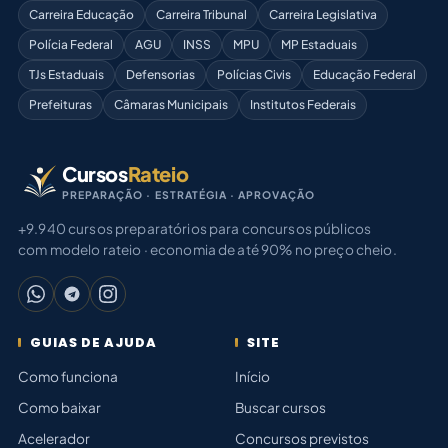
Carreira Educação
Carreira Tribunal
Carreira Legislativa
Polícia Federal
AGU
INSS
MPU
MP Estaduais
TJs Estaduais
Defensorias
Polícias Civis
Educação Federal
Prefeituras
Câmaras Municipais
Institutos Federais
Cursos
Rateio
PREPARAÇÃO · ESTRATÉGIA · APROVAÇÃO
+9.940 cursos preparatórios para concursos públicos
com modelo rateio · economia de até 90% no preço cheio.
GUIAS DE AJUDA
SITE
Como funciona
Início
Como baixar
Buscar cursos
Acelerador
Concursos previstos