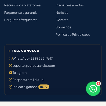
Recursos da plataforma
Inscrições abertas
Pagamento e garantia
Notícias
Perguntas frequentes
Contato
Sobre nós
Política de Privacidade
FALE CONOSCO
WhatsApp · 22 99866-7617
suporte@cursosrateio.com
Telegram
Resposta em 1 dia útil
1
×
Indicar e ganhar
R$ 10
Bom dia! Sou o Júlia 🤝
Responde em breve