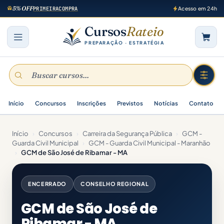
5% OFF
PRIMEIRACOMPRA
Acesso em 24h
Cursos
Rateio
PREPARAÇÃO · ESTRATÉGIA
Início
Concursos
Inscrições
Previstos
Notícias
Contato
Início
›
Concursos
›
Carreira da Segurança Pública
›
GCM -
Guarda Civil Municipal
›
GCM - Guarda Civil Municipal - Maranhão
›
GCM de São José de Ribamar - MA
ENCERRADO
CONSELHO REGIONAL
GCM de São José de
Ribamar - MA