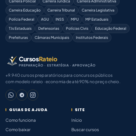
Carreira Policial
Carreira Jurídica
Carreira Administrativa
Carreira Educação
Carreira Tribunal
Carreira Legislativa
Polícia Federal
AGU
INSS
MPU
MP Estaduais
TJs Estaduais
Defensorias
Polícias Civis
Educação Federal
Prefeituras
Câmaras Municipais
Institutos Federais
Cursos
Rateio
PREPARAÇÃO · ESTRATÉGIA · APROVAÇÃO
+9.940 cursos preparatórios para concursos públicos
com modelo rateio · economia de até 90% no preço cheio.
GUIAS DE AJUDA
SITE
Como funciona
Início
Como baixar
Buscar cursos