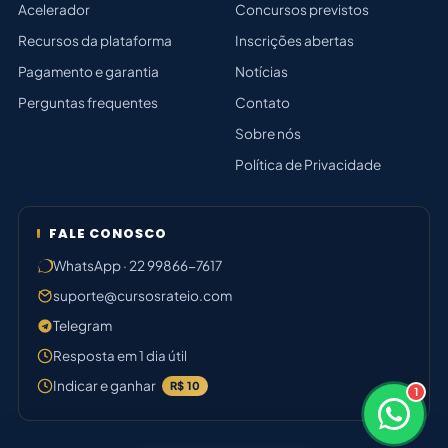
Acelerador
Concursos previstos
Recursos da plataforma
Inscrições abertas
Pagamento e garantia
Notícias
Perguntas frequentes
Contato
Sobre nós
Política de Privacidade
FALE CONOSCO
WhatsApp · 22 99866-7617
suporte@cursosrateio.com
Telegram
Resposta em 1 dia útil
Indicar e ganhar
R$ 10
1
×
Bom dia! Sou o Thiago 🛠️
Responde em breve