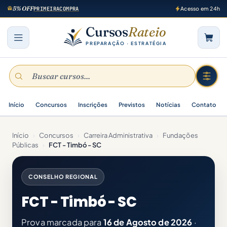
5% OFF
PRIMEIRACOMPRA
Acesso em 24h
Cursos
Rateio
PREPARAÇÃO · ESTRATÉGIA
Início
Concursos
Inscrições
Previstos
Notícias
Contato
Início
›
Concursos
›
Carreira Administrativa
›
Fundações
Públicas
›
FCT - Timbó - SC
CONSELHO REGIONAL
FCT - Timbó - SC
Prova marcada para
16 de Agosto de 2026
·