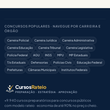
CONCURSOS POPULARES · NAVEGUE POR CARREIRA E
ÓRGÃO
Carreira Policial
Carreira Jurídica
Carreira Administrativa
Carreira Educação
Carreira Tribunal
Carreira Legislativa
Polícia Federal
AGU
INSS
MPU
MP Estaduais
TJs Estaduais
Defensorias
Polícias Civis
Educação Federal
Prefeituras
Câmaras Municipais
Institutos Federais
Cursos
Rateio
PREPARAÇÃO · ESTRATÉGIA · APROVAÇÃO
+9.940 cursos preparatórios para concursos públicos
com modelo rateio · economia de até 90% no preço cheio.