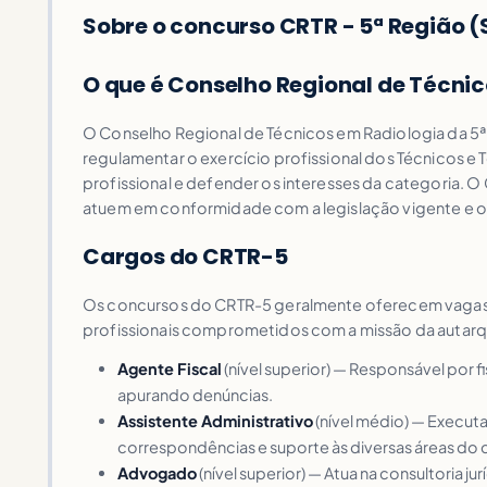
Sobre o concurso CRTR - 5ª Região (
O que é Conselho Regional de Técnic
O Conselho Regional de Técnicos em Radiologia da 5ª R
regulamentar o exercício profissional dos Técnicos e 
profissional e defender os interesses da categoria. O 
atuem em conformidade com a legislação vigente e o
Cargos do CRTR-5
Os concursos do CRTR-5 geralmente oferecem vagas pa
profissionais comprometidos com a missão da autarqu
Agente Fiscal
(nível superior) — Responsável por f
apurando denúncias.
Assistente Administrativo
(nível médio) — Execut
correspondências e suporte às diversas áreas do 
Advogado
(nível superior) — Atua na consultoria 