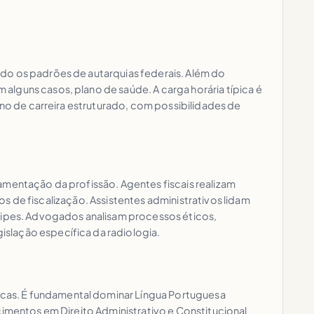
ndo os padrões de autarquias federais. Além do
lguns casos, plano de saúde. A carga horária típica é
ano de carreira estruturado, com possibilidades de
amentação da profissão. Agentes fiscais realizam
ios de fiscalização. Assistentes administrativos lidam
quipes. Advogados analisam processos éticos,
slação específica da radiologia.
cas. É fundamental dominar Língua Portuguesa
cimentos em Direito Administrativo e Constitucional