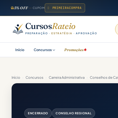
5% OFF
PRIMEIRACOMPRA
CUPOM
Cursos
Rateio
PREPARAÇÃO ·
ESTRATÉGIA
· APROVAÇÃO
Promoções
Início
Concursos
Início
›
Concursos
›
Carreira Administrativa
›
Conselhos de Cat
ENCERRADO
CONSELHO REGIONAL