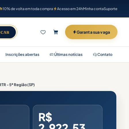
10% de volta em toda compra
Acesso em 24h
Minha conta
Suporte
Garanta sua vaga
SCAR
Inscrições abertas
Últimas notícias
Contato
TR - 5ª Região (SP)
R$
2.922,53