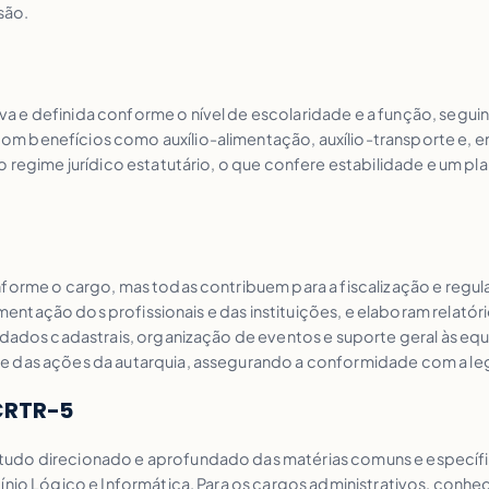
são.
 e definida conforme o nível de escolaridade e a função, segui
 benefícios como auxílio-alimentação, auxílio-transporte e, em a
o regime jurídico estatutário, o que confere estabilidade e um pl
nforme o cargo, mas todas contribuem para a fiscalização e regul
cumentação dos profissionais e das instituições, e elaboram relatór
e dados cadastrais, organização de eventos e suporte geral às e
e das ações da autarquia, assegurando a conformidade com a legi
CRTR-5
tudo direcionado e aprofundado das matérias comuns e específi
ínio Lógico e Informática. Para os cargos administrativos, conhe