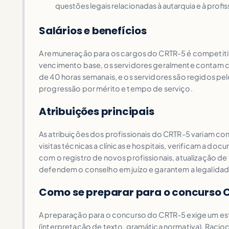
questões legais relacionadas à autarquia e à profis
Salários e benefícios
A remuneração para os cargos do CRTR-5 é competitiva
vencimento base, os servidores geralmente contam com
de 40 horas semanais, e os servidores são regidos pel
progressão por mérito e tempo de serviço.
Atribuições principais
As atribuições dos profissionais do CRTR-5 variam co
visitas técnicas a clínicas e hospitais, verificam a do
com o registro de novos profissionais, atualização d
defendem o conselho em juízo e garantem a legalidad
Como se preparar para o concurso 
A preparação para o concurso do CRTR-5 exige um es
(interpretação de texto, gramática normativa), Racioc