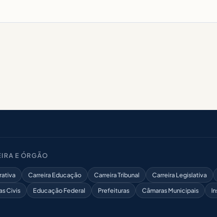
IRA E ÓRGÃO
rativa
Carreira Educação
Carreira Tribunal
Carreira Legislativa
as Civis
Educação Federal
Prefeituras
Câmaras Municipais
In