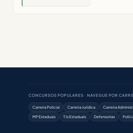
CONCURSOS POPULARES · NAVEGUE POR CARRE
Carreira Policial
Carreira Jurídica
Carreira Administ
MP Estaduais
TJs Estaduais
Defensorias
Políci