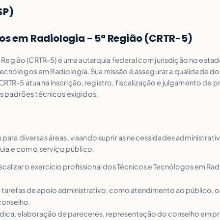
SP)
os em Radiologia - 5ª Região (CRTR-5)
egião (CRTR-5) é uma autarquia federal com jurisdição no estado 
Tecnólogos em Radiologia. Sua missão é assegurar a qualidade dos
CRTR-5 atua na inscrição, registro, fiscalização e julgamento de 
s padrões técnicos exigidos.
ra diversas áreas, visando suprir as necessidades administrativ
ia e com o serviço público.
iscalizar o exercício profissional dos Técnicos e Tecnólogos em Rad
a tarefas de apoio administrativo, como atendimento ao público
conselho.
jurídica, elaboração de pareceres, representação do conselho em pro