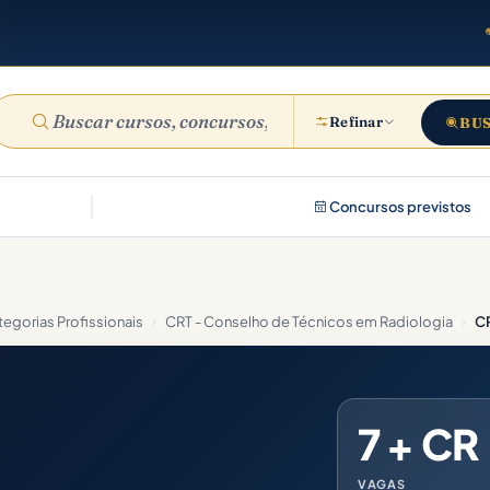
Refinar
BU
Concursos previstos
egorias Profissionais
›
CRT - Conselho de Técnicos em Radiologia
›
CR
7 + CR
VAGAS