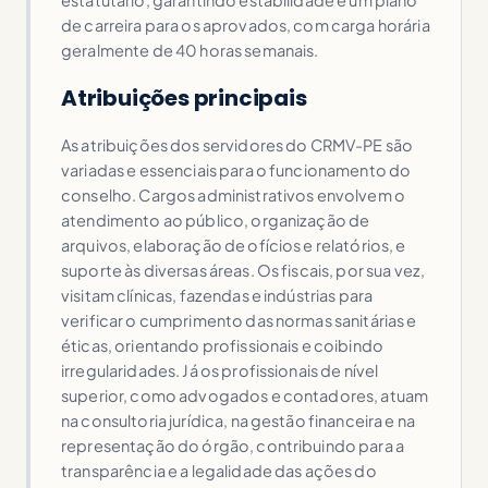
de carreira para os aprovados, com carga horária
geralmente de 40 horas semanais.
Atribuições principais
As atribuições dos servidores do CRMV-PE são
variadas e essenciais para o funcionamento do
conselho. Cargos administrativos envolvem o
atendimento ao público, organização de
arquivos, elaboração de ofícios e relatórios, e
suporte às diversas áreas. Os fiscais, por sua vez,
visitam clínicas, fazendas e indústrias para
verificar o cumprimento das normas sanitárias e
éticas, orientando profissionais e coibindo
irregularidades. Já os profissionais de nível
superior, como advogados e contadores, atuam
na consultoria jurídica, na gestão financeira e na
representação do órgão, contribuindo para a
transparência e a legalidade das ações do