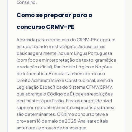
conselho.
Como se preparar para o
concurso CRMV-PE
A jornada para o concurso do CRMV-PE exige um
estudo focado e estratégico. As disciplinas
básicas geralmente incluem Língua Portuguesa
(com foco em interpretação de texto, gramática
e redação oficial), Raciocínio Lógico e Noções
de Informática. É crucial também dominar o
Direito Administrativo e Constitucional, além da
Legislação Específica do Sistema CFMV/CRMV,
que abrange o Código de Ética e as resoluções
pertinentes à profissão. Para os cargos de nível
superior, os conhecimentos específicos da área
são determinantes. O último concurso teve a
prova em 18 de maio de 2025. Analisar editais
anteriores e provas de bancas que