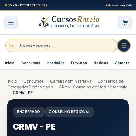
5% OFF
PRIMEIRACOMPRA
Acesso em 24h
Cursos
Rateio
PREPARAÇÃO · ESTRATÉGIA
Início
Concursos
Inscrições
Previstos
Notícias
Contato
Início
›
Concursos
›
Carreira Administrativa
›
Conselhos de
Categorias Profissionais
›
CRMV - Conselho de Med. Veterinária
›
CRMV - PE
ENCERRADO
CONSELHO REGIONAL
CRMV - PE