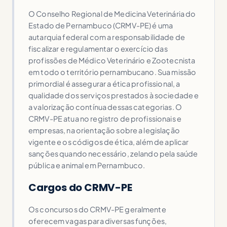
O Conselho Regional de Medicina Veterinária do
Estado de Pernambuco (CRMV-PE) é uma
autarquia federal com a responsabilidade de
fiscalizar e regulamentar o exercício das
profissões de Médico Veterinário e Zootecnista
em todo o território pernambucano. Sua missão
primordial é assegurar a ética profissional, a
qualidade dos serviços prestados à sociedade e
a valorização contínua dessas categorias. O
CRMV-PE atua no registro de profissionais e
empresas, na orientação sobre a legislação
vigente e os códigos de ética, além de aplicar
sanções quando necessário, zelando pela saúde
pública e animal em Pernambuco.
Cargos do CRMV-PE
Os concursos do CRMV-PE geralmente
oferecem vagas para diversas funções,