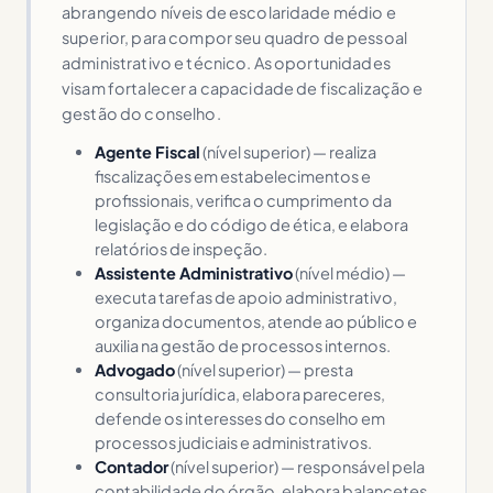
abrangendo níveis de escolaridade médio e
superior, para compor seu quadro de pessoal
administrativo e técnico. As oportunidades
visam fortalecer a capacidade de fiscalização e
gestão do conselho.
Agente Fiscal
(nível superior) — realiza
fiscalizações em estabelecimentos e
profissionais, verifica o cumprimento da
legislação e do código de ética, e elabora
relatórios de inspeção.
Assistente Administrativo
(nível médio) —
executa tarefas de apoio administrativo,
organiza documentos, atende ao público e
auxilia na gestão de processos internos.
Advogado
(nível superior) — presta
consultoria jurídica, elabora pareceres,
defende os interesses do conselho em
processos judiciais e administrativos.
Contador
(nível superior) — responsável pela
contabilidade do órgão, elabora balancetes,