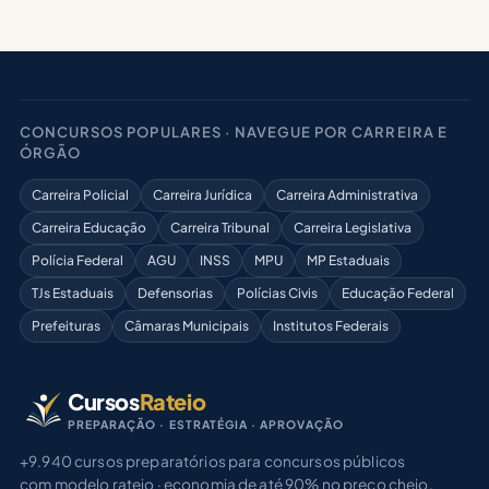
CONCURSOS POPULARES · NAVEGUE POR CARREIRA E
ÓRGÃO
Carreira Policial
Carreira Jurídica
Carreira Administrativa
Carreira Educação
Carreira Tribunal
Carreira Legislativa
Polícia Federal
AGU
INSS
MPU
MP Estaduais
TJs Estaduais
Defensorias
Polícias Civis
Educação Federal
Prefeituras
Câmaras Municipais
Institutos Federais
Cursos
Rateio
PREPARAÇÃO · ESTRATÉGIA · APROVAÇÃO
+9.940 cursos preparatórios para concursos públicos
com modelo rateio · economia de até 90% no preço cheio.