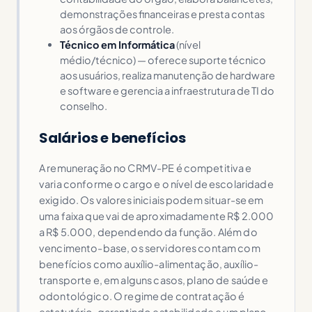
demonstrações financeiras e presta contas
aos órgãos de controle.
Técnico em Informática
(nível
médio/técnico) — oferece suporte técnico
aos usuários, realiza manutenção de hardware
e software e gerencia a infraestrutura de TI do
conselho.
Salários e benefícios
A remuneração no CRMV-PE é competitiva e
varia conforme o cargo e o nível de escolaridade
exigido. Os valores iniciais podem situar-se em
uma faixa que vai de aproximadamente R$ 2.000
a R$ 5.000, dependendo da função. Além do
vencimento-base, os servidores contam com
benefícios como auxílio-alimentação, auxílio-
transporte e, em alguns casos, plano de saúde e
odontológico. O regime de contratação é
estatutário, garantindo estabilidade e um plano