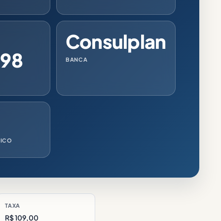
Consulplan
,98
BANCA
RICO
TAXA
R$ 109,00