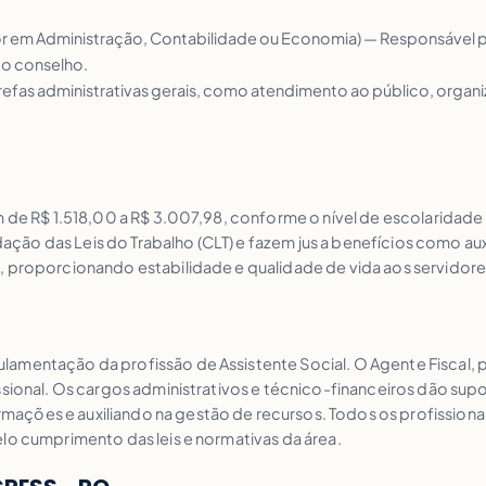
or em Administração, Contabilidade ou Economia) — Responsável por
do conselho.
refas administrativas gerais, como atendimento ao público, organi
am de R$ 1.518,00 a R$ 3.007,98, conforme o nível de escolarid
ão das Leis do Trabalho (CLT) e fazem jus a benefícios como auxí
, proporcionando estabilidade e qualidade de vida aos servidore
amentação da profissão de Assistente Social. O Agente Fiscal, po
issional. Os cargos administrativos e técnico-financeiros dão su
ações e auxiliando na gestão de recursos. Todos os profissiona
lo cumprimento das leis e normativas da área.