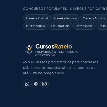
CONCURSOS POPULARES · NAVEGUE POR CARRE
Carreira Policial
Carreira Jurídica
Carreira Administ
MP Estaduais
TJs Estaduais
Defensorias
Políci
Cursos
Rateio
PREPARAÇÃO · ESTRATÉGIA ·
APROVAÇÃO
+9.940 cursos preparatórios para concursos
públicos com modelo rateio · economia de
até 90% no preço cheio.