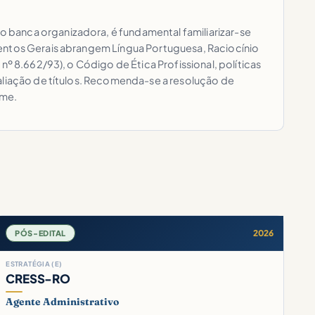
 banca organizadora, é fundamental familiarizar-se
mentos Gerais abrangem Língua Portuguesa, Raciocínio
º 8.662/93), o Código de Ética Profissional, políticas
valiação de títulos. Recomenda-se a resolução de
ame.
2026
PÓS-EDITAL
ESTRATÉGIA (E)
CRESS-RO
Agente Administrativo