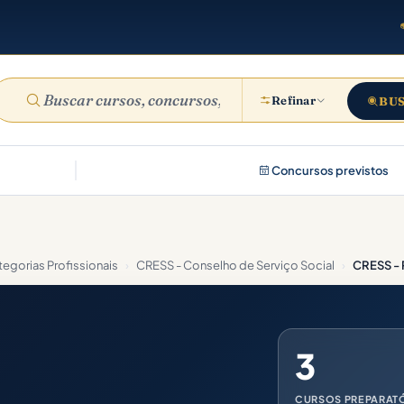
Refinar
BU
Concursos previstos
egorias Profissionais
›
CRESS - Conselho de Serviço Social
›
CRESS -
3
CURSOS PREPARAT