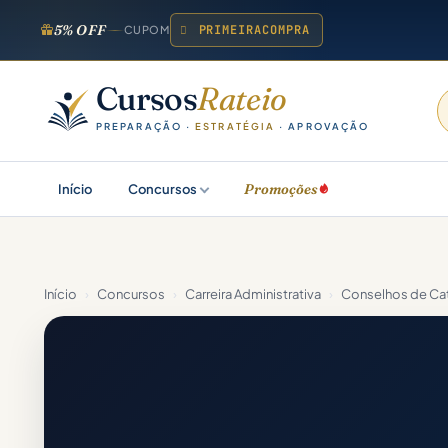
5% OFF
PRIMEIRACOMPRA
CUPOM
Cursos
Rateio
PREPARAÇÃO ·
ESTRATÉGIA
· APROVAÇÃO
Promoções
Início
Concursos
Início
›
Concursos
›
Carreira Administrativa
›
Conselhos de Cat