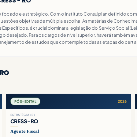
CRESS - RO
focado e estratégico. Com o Instituto Consulplan definido como
 questões objetivas de múltipla escolha. As matérias de Conheci
ecíficos, é crucial dominar a legislação do Serviço Social (Lei n
rgo desejado. Para os cargos de nível superior, haverá também a
planejamento de estudos que contemple todas as etapas do cert
 RO
2026
PÓS-EDITAL
ESTRATÉGIA (E)
CRESS-RO
Agente Fiscal