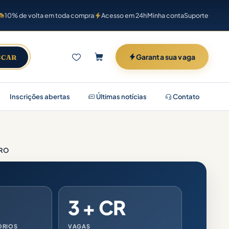
10% de volta em toda compra
Acesso em 24h
Minha conta
Suporte
Garanta sua vaga
SCAR
Inscrições abertas
Últimas notícias
Contato
 RO
3 + CR
ÓRIOS
VAGAS