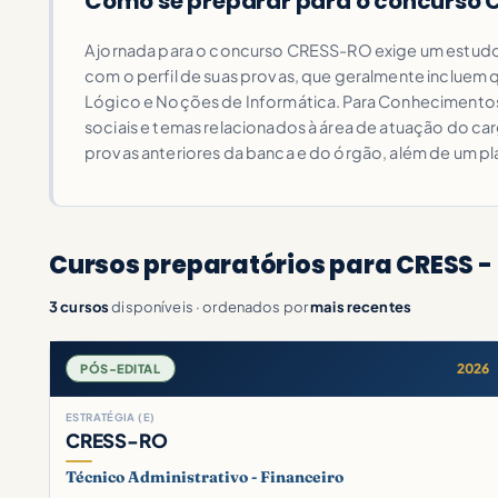
Como se preparar para o concurso 
A jornada para o concurso CRESS-RO exige um estudo 
com o perfil de suas provas, que geralmente incluem
Lógico e Noções de Informática. Para Conhecimentos Esp
sociais e temas relacionados à área de atuação do ca
provas anteriores da banca e do órgão, além de um 
Cursos preparatórios para CRESS -
3 cursos
disponíveis · ordenados por
mais recentes
2026
PÓS-EDITAL
ESTRATÉGIA (E)
CRESS-RO
Técnico Administrativo - Financeiro