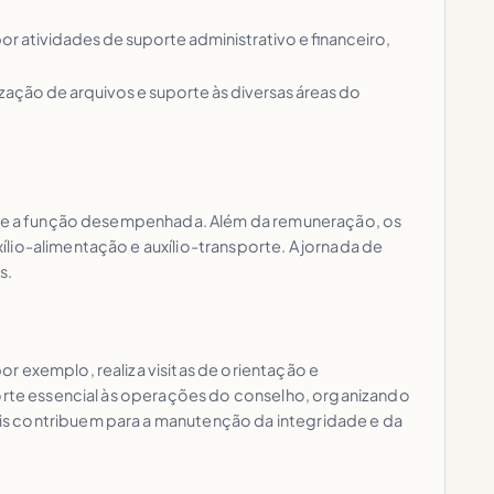
 atividades de suporte administrativo e financeiro,
zação de arquivos e suporte às diversas áreas do
ade e a função desempenhada. Além da remuneração, os
lio-alimentação e auxílio-transporte. A jornada de
s.
r exemplo, realiza visitas de orientação e
porte essencial às operações do conselho, organizando
is contribuem para a manutenção da integridade e da