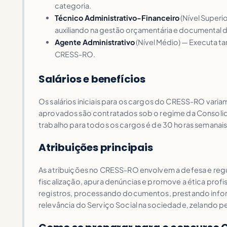
categoria.
Técnico Administrativo-Financeiro
(Nível Superi
auxiliando na gestão orçamentária e documental 
Agente Administrativo
(Nível Médio) — Executa ta
CRESS-RO.
Salários e benefícios
Os salários iniciais para os cargos do CRESS-RO vari
aprovados são contratados sob o regime da Consolidaç
trabalho para todos os cargos é de 30 horas semanais
Atribuições principais
As atribuições no CRESS-RO envolvem a defesa e regul
fiscalização, apura denúncias e promove a ética prof
registros, processando documentos, prestando inform
relevância do Serviço Social na sociedade, zelando pe