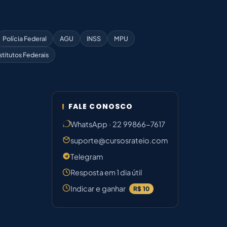
Polícia Federal
AGU
INSS
MPU
stitutos Federais
FALE CONOSCO
WhatsApp · 22 99866-7617
suporte@cursosrateio.com
Telegram
Resposta em 1 dia útil
Indicar e ganhar
R$ 10