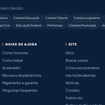
IRA E ÓRGÃO
rativa
Carreira Educação
Carreira Tribunal
Carreira Legislativa
as Civis
Educação Federal
Prefeituras
Câmaras Municipais
In
GUIAS DE AJUDA
SITE
Como funciona
Início
Como baixar
Buscar cursos
Acelerador
Concursos previstos
Recursos da plataforma
Inscrições abertas
Pagamento e garantia
Notícias
Perguntas frequentes
Contato
Sobre nós