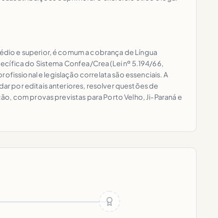
édio e superior, é comum a cobrança de Língua
ecífica do Sistema Confea/Crea (Lei nº 5.194/66,
ofissional e legislação correlata são essenciais. A
r por editais anteriores, resolver questões de
o, com provas previstas para Porto Velho, Ji-Paraná e