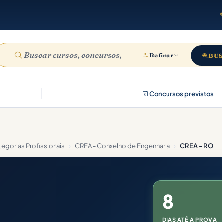
Refinar
BU
Concursos previstos
egorias Profissionais
›
CREA - Conselho de Engenharia
›
CREA - RO
8
DIAS ATÉ A PROVA