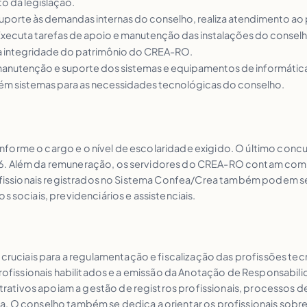
o da legislação.
suporte às demandas internas do conselho, realiza atendimento ao p
Executa tarefas de apoio e manutenção das instalações do conselh
 a integridade do patrimônio do CREA-RO.
a manutenção e suporte dos sistemas e equipamentos de informátic
tém sistemas para as necessidades tecnológicas do conselho.
forme o cargo e o nível de escolaridade exigido. O último concu
6. Além da remuneração, os servidores do CREA-RO contam com a
rofissionais registrados no Sistema Confea/Crea também podem se
s sociais, previdenciários e assistenciais.
ciais para a regulamentação e fiscalização das profissões tec
profissionais habilitados e a emissão da Anotação de Responsabili
tivos apoiam a gestão de registros profissionais, processos de f
. O conselho também se dedica a orientar os profissionais sobre s