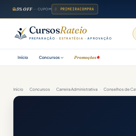
5% OFF
PRIMEIRACOMPRA
CUPOM
Cursos
Rateio
PREPARAÇÃO ·
ESTRATÉGIA
· APROVAÇÃO
Promoções
Início
Concursos
Início
›
Concursos
›
Carreira Administrativa
›
Conselhos de Cat