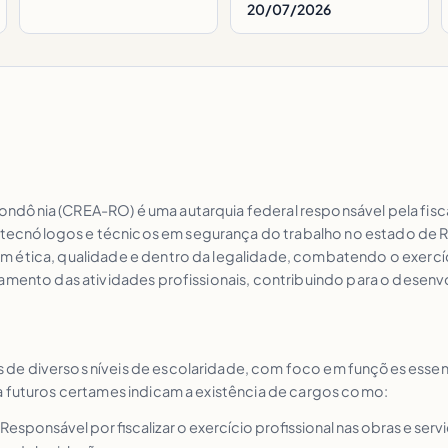
20/07/2026
dônia (CREA-RO) é uma autarquia federal responsável pela fisca
ecnólogos e técnicos em segurança do trabalho no estado de Ro
m ética, qualidade e dentro da legalidade, combatendo o exercí
ramento das atividades profissionais, contribuindo para o desen
e diversos níveis de escolaridade, com foco em funções essencia
a futuros certames indicam a existência de cargos como:
Responsável por fiscalizar o exercício profissional nas obras e se