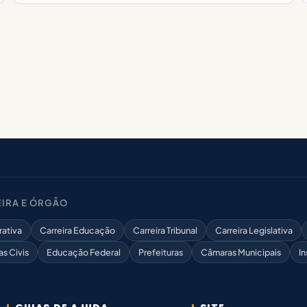
IRA E ÓRGÃO
rativa
Carreira Educação
Carreira Tribunal
Carreira Legislativa
as Civis
Educação Federal
Prefeituras
Câmaras Municipais
In