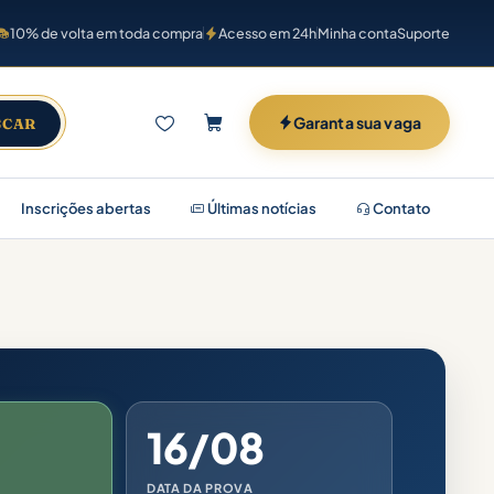
10% de volta em toda compra
Acesso em 24h
Minha conta
Suporte
Garanta sua vaga
SCAR
Inscrições abertas
Últimas notícias
Contato
16/08
DATA DA PROVA