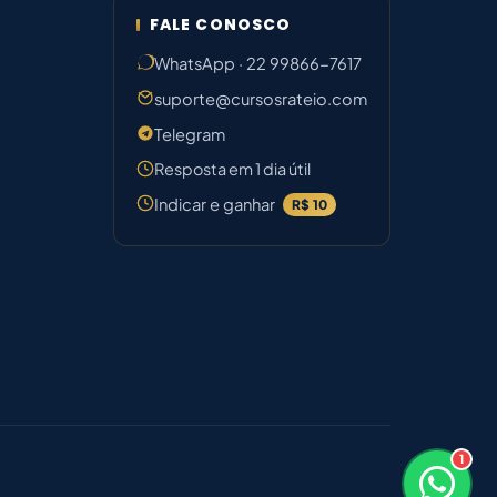
FALE CONOSCO
WhatsApp · 22 99866-7617
suporte@cursosrateio.com
Telegram
Resposta em 1 dia útil
Indicar e ganhar
R$ 10
1
×
Boa noite! Sou o Bruno ⚡