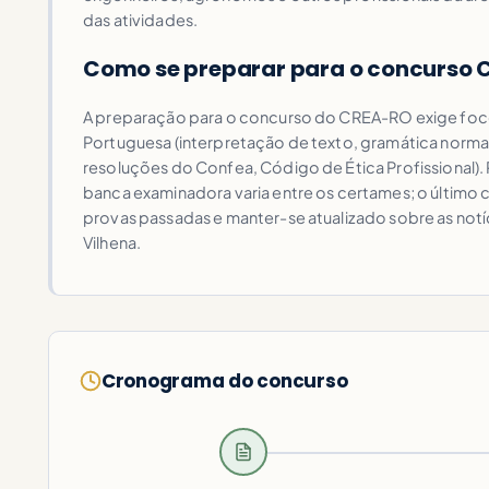
das atividades.
Como se preparar para o concurso
A preparação para o concurso do CREA-RO exige foco 
Portuguesa (interpretação de texto, gramática normat
resoluções do Confea, Código de Ética Profissional). 
banca examinadora varia entre os certames; o último
provas passadas e manter-se atualizado sobre as notí
Vilhena.
Cronograma do concurso