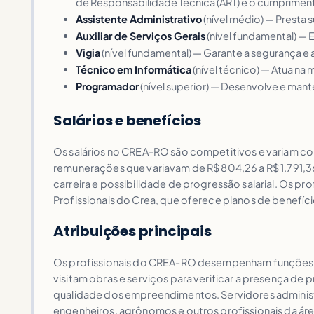
de Responsabilidade Técnica (ART) e o cumpriment
Assistente Administrativo
(nível médio) — Presta 
Auxiliar de Serviços Gerais
(nível fundamental) — 
Vigia
(nível fundamental) — Garante a segurança e
Técnico em Informática
(nível técnico) — Atua n
Programador
(nível superior) — Desenvolve e man
Salários e benefícios
Os salários no CREA-RO são competitivos e variam con
remunerações que variavam de R$ 804,26 a R$ 1.791,3
carreira e possibilidade de progressão salarial. Os p
Profissionais do Crea, que oferece planos de benefício
Atribuições principais
Os profissionais do CREA-RO desempenham funções cru
visitam obras e serviços para verificar a presença de 
qualidade dos empreendimentos. Servidores administra
engenheiros, agrônomos e outros profissionais da área