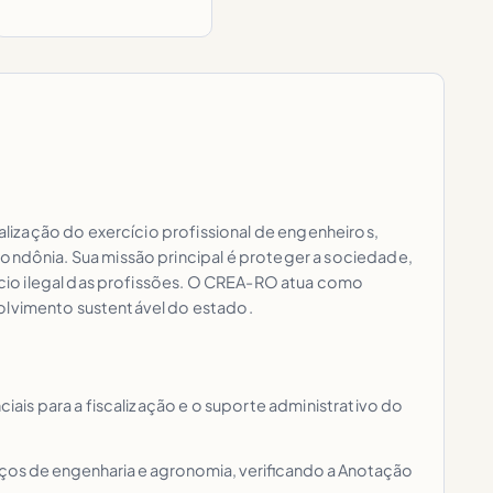
lização do exercício profissional de engenheiros,
ndônia. Sua missão principal é proteger a sociedade,
cio ilegal das profissões. O CREA-RO atua como
volvimento sustentável do estado.
is para a fiscalização e o suporte administrativo do
rviços de engenharia e agronomia, verificando a Anotação