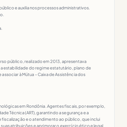
úblico e auxilia nos processos administrativos.
o.
a.
rso público, realizado em 2013, apresentava
 estabilidade do regime estatutário, plano de
 associar à Mútua – Caixa de Assistência dos
nológicas em Rondônia. Agentes fiscais, por exemplo,
dade Técnica (ART), garantindo a segurança e a
iscalização e o atendimento ao público, que inclui
uas atribuições e aprimorar o exercício ético e legal