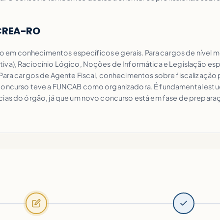
 CREA-RO
em conhecimentos específicos e gerais. Para cargos de nível m
iva), Raciocínio Lógico, Noções de Informática e Legislação esp
Para cargos de Agente Fiscal, conhecimentos sobre fiscalização pr
 concurso teve a FUNCAB como organizadora. É fundamental estuda
cias do órgão, já que um novo concurso está em fase de preparaçã