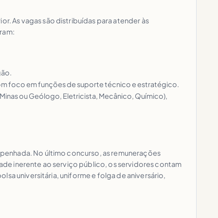
. As vagas são distribuídas para atender às
íram:
.
gão.
com foco em funções de suporte técnico e estratégico.
 Minas ou Geólogo, Eletricista, Mecânico, Químico),
empenhada. No último concurso, as remunerações
idade inerente ao serviço público, os servidores contam
sa universitária, uniforme e folga de aniversário,