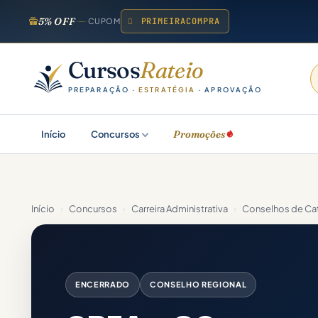
5% OFF
PRIMEIRACOMPRA
CUPOM
Cursos
Rateio
PREPARAÇÃO ·
ESTRATÉGIA
· APROVAÇÃO
Promoções
Início
Concursos
Início
›
Concursos
›
Carreira Administrativa
›
Conselhos de Cat
ENCERRADO
CONSELHO REGIONAL