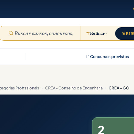
Refinar
BU
Concursos previstos
egorias Profissionais
›
CREA - Conselho de Engenharia
›
CREA - GO
2