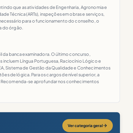
ntindo que as atividades de Engenharia, Agronomia e
idade Técnica (ARTs), inspeções em obras e serviços,
o necessário para o funcionamento do conselho, o
ia do órgão.
l da banca examinadora. O último concurso,
as incluem Língua Portuguesa, Raciocínio Lógico e
REA, Sistema de Gestão da Qualidade e Conhecimentos
es de lógica. Para os cargos de nível superior, a
nica. Recomenda-se aprofundar nos conhecimentos
Ver categoria geral