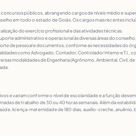
ncursos públicos, abrangendo cargos de níveis médio e superior
nselho em todo o estado de Goiás. Os cargos mais recentes inclu
calização do exercício profissional e das atividades técnicas.
suporte administrativo e operacional às diversas áreas do conselho
sporte de pessoal e documentos, conforme as necessidades do ór
ialidades como Advogado, Contador, Controlador Interno e T.I., 
 diversas modalidades de Engenharia (Agrônomo, Ambiental, Civil, de
zada.
ivos e variam conforme o nível de escolaridade e a função des
 jornadas de trabalho de 30 ou 40 horas semanais. Além da estabil
de, licença-maternidade de 180 dias, auxílio-creche, anuênio, bol