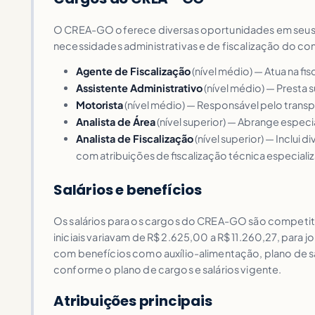
O CREA-GO oferece diversas oportunidades em seus co
necessidades administrativas e de fiscalização do co
Agente de Fiscalização
(nível médio) — Atua na fis
Assistente Administrativo
(nível médio) — Presta 
Motorista
(nível médio) — Responsável pelo tran
Analista de Área
(nível superior) — Abrange espec
Analista de Fiscalização
(nível superior) — Inclui
com atribuições de fiscalização técnica especiali
Salários e benefícios
Os salários para os cargos do CREA-GO são competit
iniciais variavam de R$ 2.625,00 a R$ 11.260,27, para
com benefícios como auxílio-alimentação, plano de saú
conforme o plano de cargos e salários vigente.
Atribuições principais