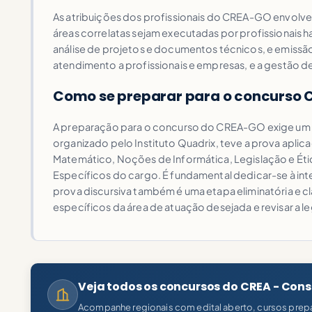
As atribuições dos profissionais do CREA-GO envolvem
áreas correlatas sejam executadas por profissionais h
análise de projetos e documentos técnicos, e emissão
atendimento a profissionais e empresas, e a gestão de
Como se preparar para o concurso 
A preparação para o concurso do CREA-GO exige um es
organizado pelo Instituto Quadrix, teve a prova apli
Matemático, Noções de Informática, Legislação e Ét
Específicos do cargo. É fundamental dedicar-se à inte
prova discursiva também é uma etapa eliminatória e 
específicos da área de atuação desejada e revisar a 
Veja todos os concursos do CREA - Con
Acompanhe regionais com edital aberto, cursos prepa