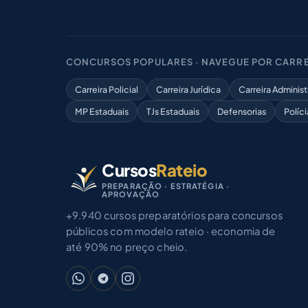
CONCURSOS POPULARES · NAVEGUE POR CARRE
Carreira Policial
Carreira Jurídica
Carreira Administ
MP Estaduais
TJs Estaduais
Defensorias
Políci
Cursos
Rateio
PREPARAÇÃO · ESTRATÉGIA ·
APROVAÇÃO
+9.940 cursos preparatórios para concursos
públicos com modelo rateio · economia de
até 90% no preço cheio.