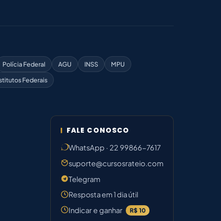
Polícia Federal
AGU
INSS
MPU
stitutos Federais
FALE CONOSCO
WhatsApp · 22 99866-7617
suporte@cursosrateio.com
Telegram
Resposta em 1 dia útil
Indicar e ganhar
R$ 10