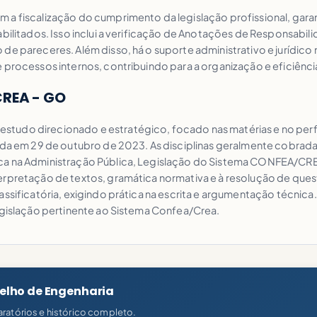
 a fiscalização do cumprimento da legislação profissional, gara
abilitados. Isso inclui a verificação de Anotações de Responsabil
 de pareceres. Além disso, há o suporte administrativo e jurídic
 processos internos, contribuindo para a organização e eficiênc
CREA - GO
tudo direcionado e estratégico, focado nas matérias e no perfi
cada em 29 de outubro de 2023. As disciplinas geralmente cobrad
ica na Administração Pública, Legislação do Sistema CONFEA/C
rpretação de textos, gramática normativa e à resolução de questõ
classificatória, exigindo prática na escrita e argumentação téc
legislação pertinente ao Sistema Confea/Crea.
selho de Engenharia
ratórios e histórico completo.