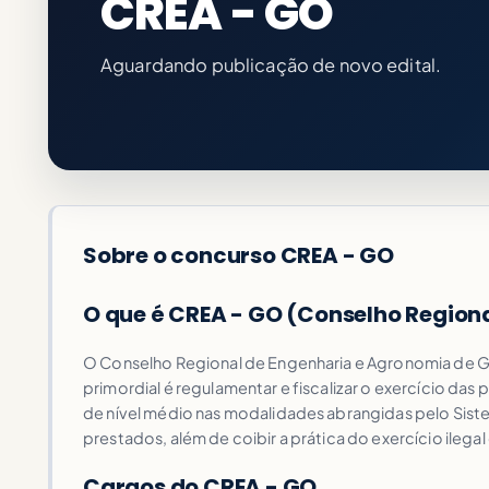
CREA - GO
Aguardando publicação de novo edital.
Sobre o concurso CREA - GO
O que é CREA - GO (Conselho Region
O Conselho Regional de Engenharia e Agronomia de Goi
primordial é regulamentar e fiscalizar o exercício 
de nível médio nas modalidades abrangidas pelo Sist
prestados, além de coibir a prática do exercício ilega
Cargos do CREA - GO