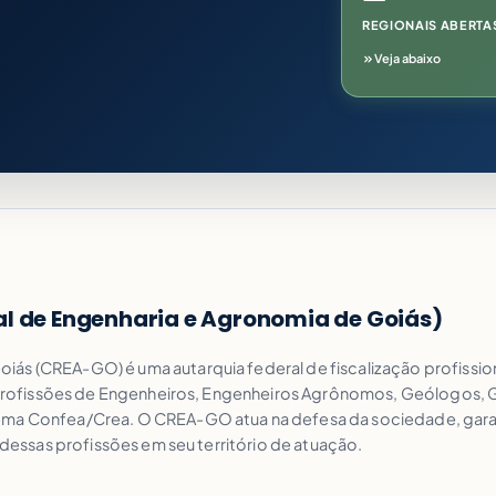
REGIONAIS ABERTA
Veja abaixo
al de Engenharia e Agronomia de Goiás)
ás (CREA-GO) é uma autarquia federal de fiscalização profission
das profissões de Engenheiros, Engenheiros Agrônomos, Geólogos,
ema Confea/Crea. O CREA-GO atua na defesa da sociedade, garant
l dessas profissões em seu território de atuação.