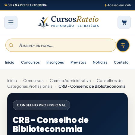
5% OFF
PRIMEIRACOMPRA
Acesso em 24h
Cursos
Rateio
PREPARAÇÃO · ESTRATÉGIA
Início
Concursos
Inscrições
Previstos
Notícias
Contato
Início
›
Concursos
›
Carreira Administrativa
›
Conselhos de
Categorias Profissionais
›
CRB - Conselho de Biblioteconomia
CONSELHO PROFISSIONAL
CRB - Conselho de
Biblioteconomia