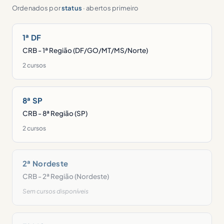
Ordenados por
status
· abertos primeiro
1ª DF
CRB - 1ª Região (DF/GO/MT/MS/Norte)
2 cursos
8ª SP
CRB - 8ª Região (SP)
2 cursos
2ª Nordeste
CRB - 2ª Região (Nordeste)
Sem cursos disponíveis