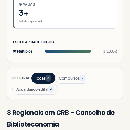
🎯 VAGAS
3+
total disponível
ESCOLARIDADE EXIGIDA
🔀 Múltiplos
2 (100%)
Todas
Com cursos
REGIONAL
8
2
Aguardando edital
6
8 Regionais em CRB - Conselho de
Biblioteconomia