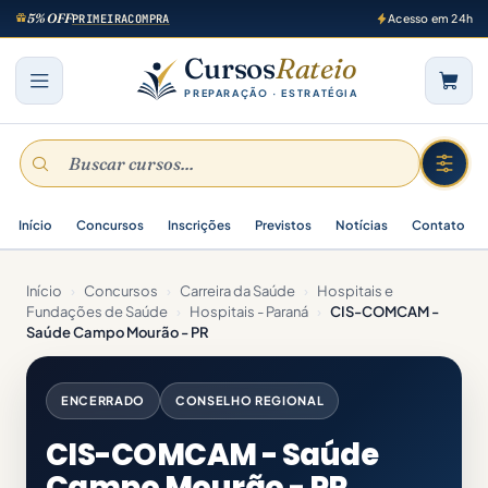
5% OFF
PRIMEIRACOMPRA
Acesso em 24h
Cursos
Rateio
PREPARAÇÃO · ESTRATÉGIA
Início
Concursos
Inscrições
Previstos
Notícias
Contato
Início
›
Concursos
›
Carreira da Saúde
›
Hospitais e
Fundações de Saúde
›
Hospitais - Paraná
›
CIS-COMCAM -
Saúde Campo Mourão - PR
ENCERRADO
CONSELHO REGIONAL
CIS-COMCAM - Saúde
Campo Mourão - PR