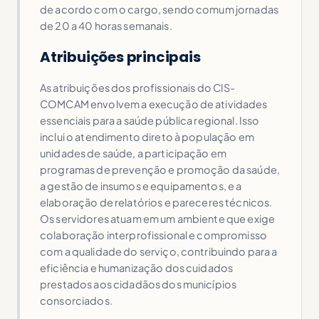
de acordo com o cargo, sendo comum jornadas
de 20 a 40 horas semanais.
Atribuições principais
As atribuições dos profissionais do CIS-
COMCAM envolvem a execução de atividades
essenciais para a saúde pública regional. Isso
inclui o atendimento direto à população em
unidades de saúde, a participação em
programas de prevenção e promoção da saúde,
a gestão de insumos e equipamentos, e a
elaboração de relatórios e pareceres técnicos.
Os servidores atuam em um ambiente que exige
colaboração interprofissional e compromisso
com a qualidade do serviço, contribuindo para a
eficiência e humanização dos cuidados
prestados aos cidadãos dos municípios
consorciados.