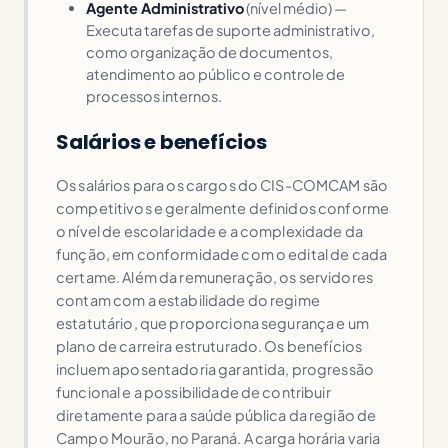
Agente Administrativo
(nível médio) —
Executa tarefas de suporte administrativo,
como organização de documentos,
atendimento ao público e controle de
processos internos.
Salários e benefícios
Os salários para os cargos do CIS-COMCAM são
competitivos e geralmente definidos conforme
o nível de escolaridade e a complexidade da
função, em conformidade com o edital de cada
certame. Além da remuneração, os servidores
contam com a estabilidade do regime
estatutário, que proporciona segurança e um
plano de carreira estruturado. Os benefícios
incluem aposentadoria garantida, progressão
funcional e a possibilidade de contribuir
diretamente para a saúde pública da região de
Campo Mourão, no Paraná. A carga horária varia