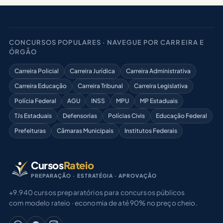
CONCURSOS POPULARES · NAVEGUE POR CARREIRA E
ÓRGÃO
Carreira Policial
Carreira Jurídica
Carreira Administrativa
Carreira Educação
Carreira Tribunal
Carreira Legislativa
Polícia Federal
AGU
INSS
MPU
MP Estaduais
TJs Estaduais
Defensorias
Polícias Civis
Educação Federal
Prefeituras
Câmaras Municipais
Institutos Federais
Cursos
Rateio
PREPARAÇÃO · ESTRATÉGIA · APROVAÇÃO
+9.940 cursos preparatórios para concursos públicos
com modelo rateio · economia de até 90% no preço cheio.