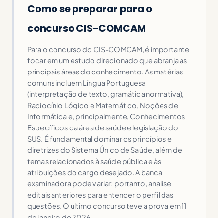
Como se preparar para o
concurso CIS-COMCAM
Para o concurso do CIS-COMCAM, é importante
focar em um estudo direcionado que abranja as
principais áreas do conhecimento. As matérias
comuns incluem Língua Portuguesa
(interpretação de texto, gramática normativa),
Raciocínio Lógico e Matemático, Noções de
Informática e, principalmente, Conhecimentos
Específicos da área de saúde e legislação do
SUS. É fundamental dominar os princípios e
diretrizes do Sistema Único de Saúde, além de
temas relacionados à saúde pública e às
atribuições do cargo desejado. A banca
examinadora pode variar; portanto, analise
editais anteriores para entender o perfil das
questões. O último concurso teve a prova em 11
de janeiro de 2026.