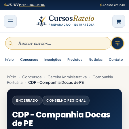
5% OFF
PRIMEIRACOMPRA
Acesso em 24h
Cursos
Rateio
PREPARAÇÃO · ESTRATÉGIA
Início
Concursos
Inscrições
Previstos
Notícias
Contato
Início
›
Concursos
›
Carreira Administrativa
›
Companhia
Portuária
›
CDP - Companhia Docas de PE
ENCERRADO
CONSELHO REGIONAL
CDP - Companhia Docas
de PE