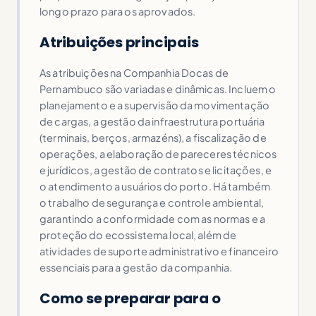
longo prazo para os aprovados.
Atribuições principais
As atribuições na Companhia Docas de
Pernambuco são variadas e dinâmicas. Incluem o
planejamento e a supervisão da movimentação
de cargas, a gestão da infraestrutura portuária
(terminais, berços, armazéns), a fiscalização de
operações, a elaboração de pareceres técnicos
e jurídicos, a gestão de contratos e licitações, e
o atendimento a usuários do porto. Há também
o trabalho de segurança e controle ambiental,
garantindo a conformidade com as normas e a
proteção do ecossistema local, além de
atividades de suporte administrativo e financeiro
essenciais para a gestão da companhia.
Como se preparar para o