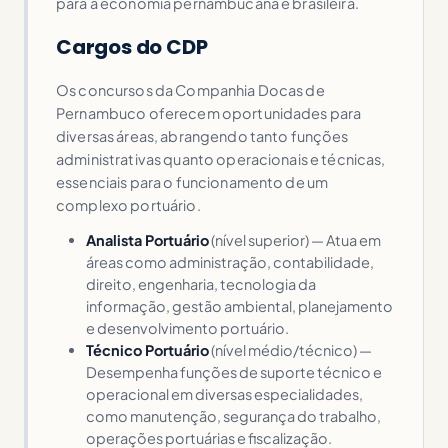
para a economia pernambucana e brasileira.
Cargos do CDP
Os concursos da Companhia Docas de
Pernambuco oferecem oportunidades para
diversas áreas, abrangendo tanto funções
administrativas quanto operacionais e técnicas,
essenciais para o funcionamento de um
complexo portuário.
Analista Portuário
(nível superior) — Atua em
áreas como administração, contabilidade,
direito, engenharia, tecnologia da
informação, gestão ambiental, planejamento
e desenvolvimento portuário.
Técnico Portuário
(nível médio/técnico) —
Desempenha funções de suporte técnico e
operacional em diversas especialidades,
como manutenção, segurança do trabalho,
operações portuárias e fiscalização.