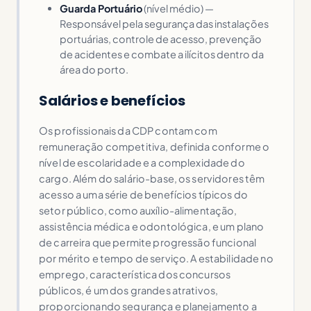
Guarda Portuário
(nível médio) —
Responsável pela segurança das instalações
portuárias, controle de acesso, prevenção
de acidentes e combate a ilícitos dentro da
área do porto.
Salários e benefícios
Os profissionais da CDP contam com
remuneração competitiva, definida conforme o
nível de escolaridade e a complexidade do
cargo. Além do salário-base, os servidores têm
acesso a uma série de benefícios típicos do
setor público, como auxílio-alimentação,
assistência médica e odontológica, e um plano
de carreira que permite progressão funcional
por mérito e tempo de serviço. A estabilidade no
emprego, característica dos concursos
públicos, é um dos grandes atrativos,
proporcionando segurança e planejamento a