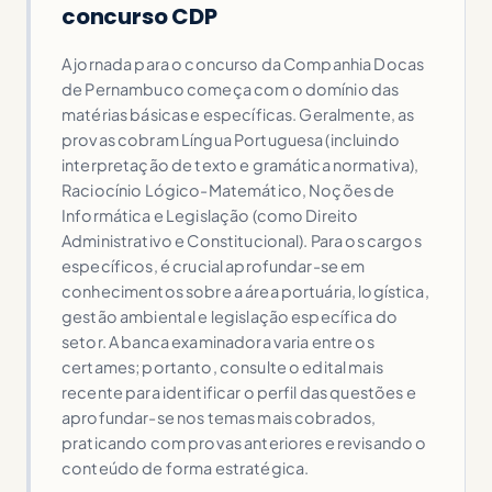
concurso CDP
A jornada para o concurso da Companhia Docas
de Pernambuco começa com o domínio das
matérias básicas e específicas. Geralmente, as
provas cobram Língua Portuguesa (incluindo
interpretação de texto e gramática normativa),
Raciocínio Lógico-Matemático, Noções de
Informática e Legislação (como Direito
Administrativo e Constitucional). Para os cargos
específicos, é crucial aprofundar-se em
conhecimentos sobre a área portuária, logística,
gestão ambiental e legislação específica do
setor. A banca examinadora varia entre os
certames; portanto, consulte o edital mais
recente para identificar o perfil das questões e
aprofundar-se nos temas mais cobrados,
praticando com provas anteriores e revisando o
conteúdo de forma estratégica.