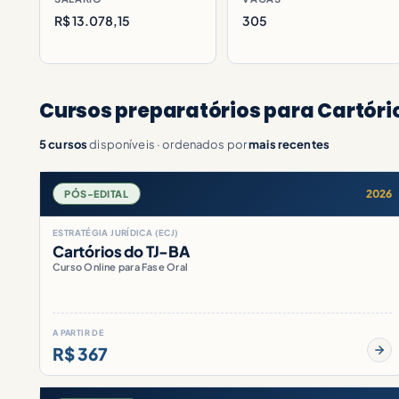
R$ 13.078,15
305
Cursos preparatórios para Cartório
5 cursos
disponíveis · ordenados por
mais recentes
2026
PÓS-EDITAL
ESTRATÉGIA JURÍDICA (ECJ)
Cartórios do TJ-BA
Curso Online para Fase Oral
A PARTIR DE
R$ 367