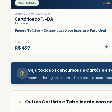
2026
PÓS-EDITAL
ESTRATÉGIA JURÍDICA (ECJ)
Cartórios do TJ-BA
Pacotaço
Pacote Teórico + Cursos para Fase Escrita e Fase Oral
A PARTIR DE
R$ 497
Veja todos os concursos do Cartório e 
Acompanhe regionais com edital aberto, cursos prepa
Outros Cartório e Tabelionato com ed