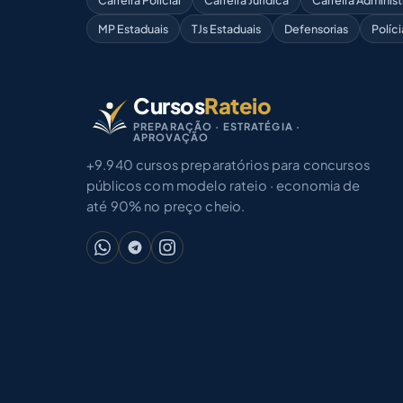
Carreira Policial
Carreira Jurídica
Carreira Administ
MP Estaduais
TJs Estaduais
Defensorias
Políci
Cursos
Rateio
PREPARAÇÃO · ESTRATÉGIA ·
APROVAÇÃO
+9.940 cursos preparatórios para concursos
públicos com modelo rateio · economia de
até 90% no preço cheio.