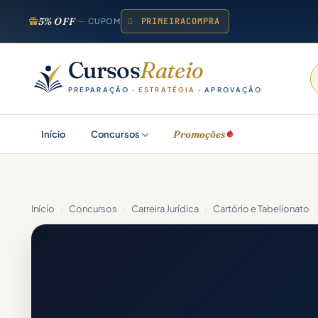
5% OFF
PRIMEIRACOMPRA
CUPOM
Cursos
Rateio
PREPARAÇÃO ·
ESTRATÉGIA
· APROVAÇÃO
Promoções
Início
Concursos
Início
›
Concursos
›
Carreira Jurídica
›
Cartório e Tabelionato
›