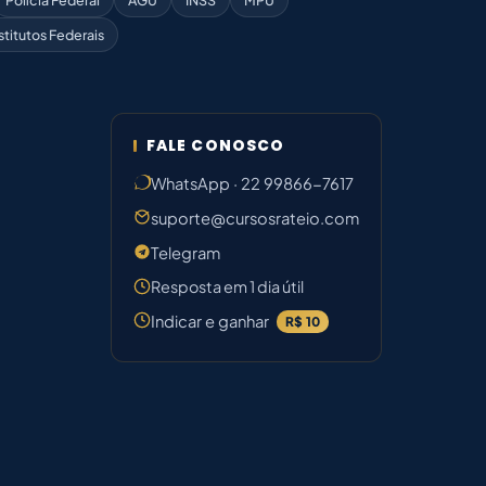
Polícia Federal
AGU
INSS
MPU
stitutos Federais
FALE CONOSCO
WhatsApp · 22 99866-7617
suporte@cursosrateio.com
Telegram
Resposta em 1 dia útil
Indicar e ganhar
R$ 10