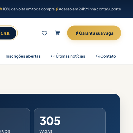
10% de volta em toda compra
Acesso em 24h
Minha conta
Suporte
Garanta sua vaga
SCAR
Inscrições abertas
Últimas notícias
Contato
305
ÓRIOS
VAGAS