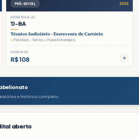
2025
PRÉ-EDITAL
ESTRATÉGIA (E)
TJ-BA
Técnico Judiciário - Escrevente de Cartório
Pacotaço - Teórico + Passo Estratégico
A PARTIR DE
R$ 108
Tabelionato
ratórios e histórico completo.
ital aberto