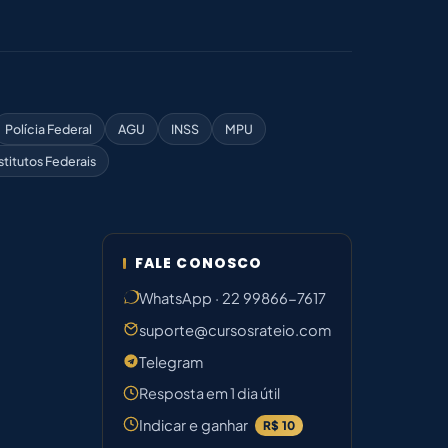
Polícia Federal
AGU
INSS
MPU
stitutos Federais
FALE CONOSCO
WhatsApp · 22 99866-7617
suporte@cursosrateio.com
Telegram
Resposta em 1 dia útil
Indicar e ganhar
R$ 10