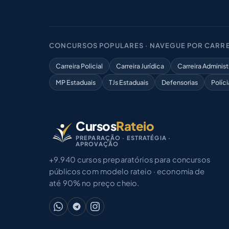
CONCURSOS POPULARES · NAVEGUE POR CARRE
Carreira Policial
Carreira Jurídica
Carreira Administ
MP Estaduais
TJs Estaduais
Defensorias
Políci
Cursos
Rateio
PREPARAÇÃO · ESTRATÉGIA ·
APROVAÇÃO
+9.940 cursos preparatórios para concursos
públicos com modelo rateio · economia de
até 90% no preço cheio.