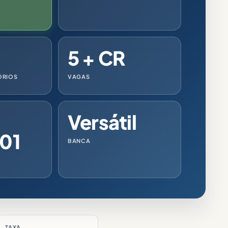
5 + CR
ÓRIOS
VAGAS
Versátil
01
BANCA
TAXA