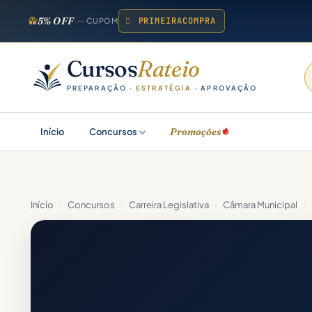
5% OFF
PRIMEIRACOMPRA
CUPOM
Cursos
Rateio
PREPARAÇÃO ·
ESTRATÉGIA
· APROVAÇÃO
Promoções
Início
Concursos
Início
›
Concursos
›
Carreira Legislativa
›
Câmara Municipal
›