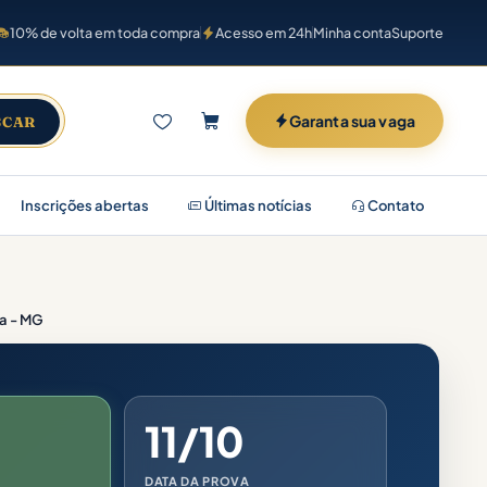
10% de volta em toda compra
Acesso em 24h
Minha conta
Suporte
Garanta sua vaga
SCAR
Inscrições abertas
Últimas notícias
Contato
na - MG
11/10
DATA DA PROVA