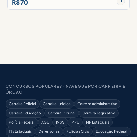
R$ 70
CONCURSOS POPULARES · NAVEGUE POR CARREIRA E
ÓRGÃO
Carreira Policial
Carreira Jurídica
Carreira Administrativa
Carreira Educação
Carreira Tribunal
Carreira Legislativa
Polícia Federal
AGU
INSS
MPU
MP Estaduais
TJs Estaduais
Defensorias
Polícias Civis
Educação Federal