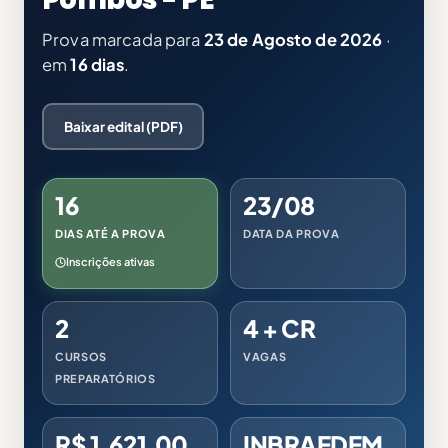
Prova marcada para
23 de Agosto de 2026
·
em
16 dias
.
Baixar edital (PDF)
16
23/08
DIAS ATÉ A PROVA
DATA DA PROVA
Inscrições ativas
2
4 + CR
CURSOS
VAGAS
PREPARATÓRIOS
R$ 1.621,00
INBRAEDEM