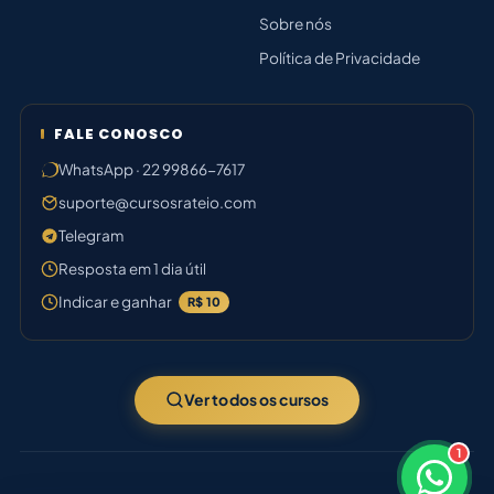
Sobre nós
Política de Privacidade
FALE CONOSCO
WhatsApp · 22 99866-7617
suporte@cursosrateio.com
Telegram
Resposta em 1 dia útil
Indicar e ganhar
R$ 10
Ver todos os cursos
1
×
Boa tarde! Sou o Bruno ⚡