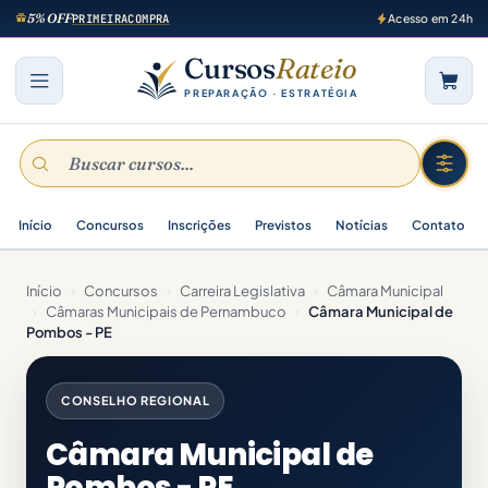
5% OFF
PRIMEIRACOMPRA
Acesso em 24h
Cursos
Rateio
PREPARAÇÃO · ESTRATÉGIA
Início
Concursos
Inscrições
Previstos
Notícias
Contato
Início
›
Concursos
›
Carreira Legislativa
›
Câmara Municipal
›
Câmaras Municipais de Pernambuco
›
Câmara Municipal de
Pombos - PE
CONSELHO REGIONAL
Câmara Municipal de
Pombos - PE