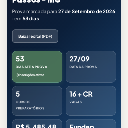
Prova marcada para
27 de Setembro de 2026
· em
53 dias
.
Baixar edital (PDF)
53
27/09
DIAS ATÉ A PROVA
DATA DA PROVA
Inscrições ativas
5
16 + CR
CURSOS
VAGAS
PREPARATÓRIOS
R$ 5.485,48
Fundep