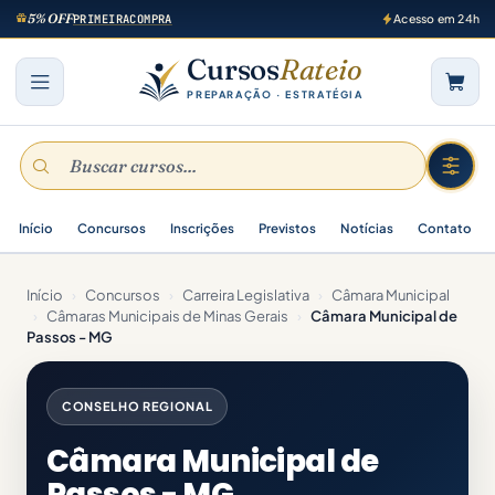
5% OFF
PRIMEIRACOMPRA
Acesso em 24h
Cursos
Rateio
PREPARAÇÃO · ESTRATÉGIA
Início
Concursos
Inscrições
Previstos
Notícias
Contato
Início
›
Concursos
›
Carreira Legislativa
›
Câmara Municipal
›
Câmaras Municipais de Minas Gerais
›
Câmara Municipal de
Passos - MG
CONSELHO REGIONAL
Câmara Municipal de
Passos - MG