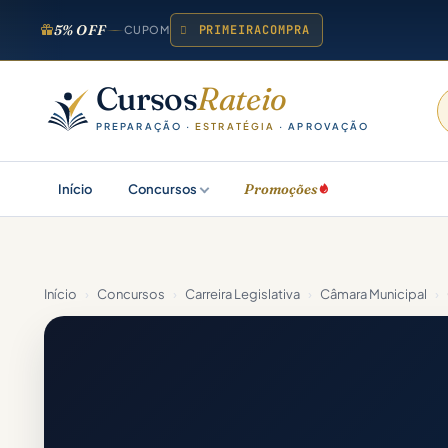
5% OFF
PRIMEIRACOMPRA
CUPOM
Cursos
Rateio
PREPARAÇÃO ·
ESTRATÉGIA
· APROVAÇÃO
Promoções
Início
Concursos
Início
›
Concursos
›
Carreira Legislativa
›
Câmara Municipal
›