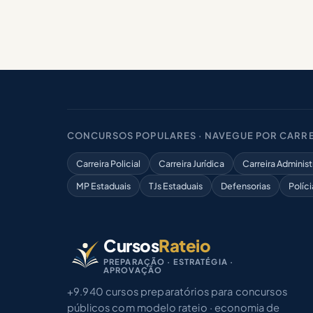
CONCURSOS POPULARES · NAVEGUE POR CARRE
Carreira Policial
Carreira Jurídica
Carreira Administ
MP Estaduais
TJs Estaduais
Defensorias
Políci
Cursos
Rateio
PREPARAÇÃO · ESTRATÉGIA ·
APROVAÇÃO
+9.940 cursos preparatórios para concursos
públicos com modelo rateio · economia de