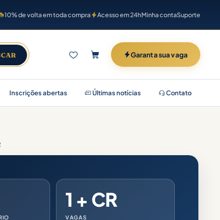
10% de volta em toda compra
Acesso em 24h
Minha conta
Suporte
Garanta sua vaga
SCAR
Inscrições abertas
Últimas notícias
Contato
R
1 + CR
RIO
VAGAS