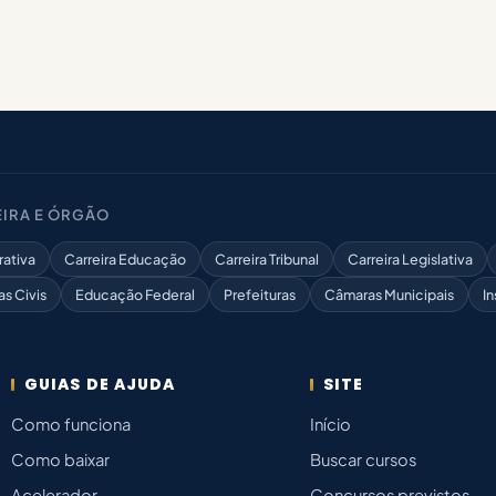
IRA E ÓRGÃO
rativa
Carreira Educação
Carreira Tribunal
Carreira Legislativa
as Civis
Educação Federal
Prefeituras
Câmaras Municipais
In
GUIAS DE AJUDA
SITE
Como funciona
Início
Como baixar
Buscar cursos
Acelerador
Concursos previstos