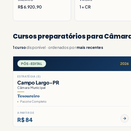
R$ 6.920,90
1 + CR
Cursos preparatórios para Câmara
1 curso
disponível · ordenados por
mais recentes
2026
PÓS-EDITAL
ESTRATÉGIA (E)
Campo Largo-PR
Câmara Municipal
Tesoureiro
Pacote Completo
A PARTIR DE
R$ 84