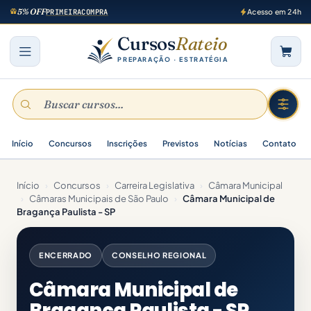
5% OFF
PRIMEIRACOMPRA
Acesso em 24h
Cursos
Rateio
PREPARAÇÃO · ESTRATÉGIA
Início
Concursos
Inscrições
Previstos
Notícias
Contato
Início
›
Concursos
›
Carreira Legislativa
›
Câmara Municipal
›
Câmaras Municipais de São Paulo
›
Câmara Municipal de
Bragança Paulista - SP
ENCERRADO
CONSELHO REGIONAL
Câmara Municipal de
Bragança Paulista - SP