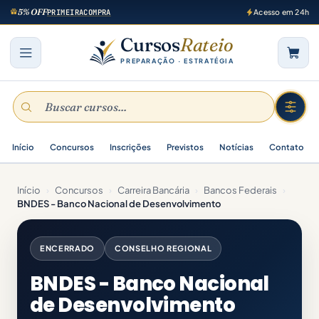
5% OFF
PRIMEIRACOMPRA
Acesso em 24h
Cursos
Rateio
PREPARAÇÃO · ESTRATÉGIA
Início
Concursos
Inscrições
Previstos
Notícias
Contato
Início
›
Concursos
›
Carreira Bancária
›
Bancos Federais
›
BNDES - Banco Nacional de Desenvolvimento
ENCERRADO
CONSELHO REGIONAL
BNDES - Banco Nacional
de Desenvolvimento