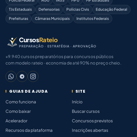
Polícia Federal
AGU
INSS
MPU
MP Estaduais
TJs Estaduais
Defensorias
Polícias Civis
Educação Federal
Prefeituras
Câmaras Municipais
Institutos Federais
Cursos
Rateio
PREPARAÇÃO · ESTRATÉGIA · APROVAÇÃO
+9.940 cursos preparatórios para concursos públicos
com modelo rateio · economia de até 90% no preço cheio.
GUIAS DE AJUDA
SITE
Como funciona
Início
Como baixar
Buscar cursos
Acelerador
Concursos previstos
Recursos da plataforma
Inscrições abertas