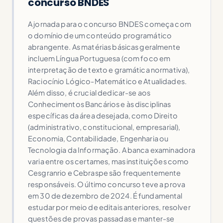
concurso BNDES
A jornada para o concurso BNDES começa com
o domínio de um conteúdo programático
abrangente. As matérias básicas geralmente
incluem Língua Portuguesa (com foco em
interpretação de texto e gramática normativa),
Raciocínio Lógico-Matemático e Atualidades.
Além disso, é crucial dedicar-se aos
Conhecimentos Bancários e às disciplinas
específicas da área desejada, como Direito
(administrativo, constitucional, empresarial),
Economia, Contabilidade, Engenharia ou
Tecnologia da Informação. A banca examinadora
varia entre os certames, mas instituições como
Cesgranrio e Cebraspe são frequentemente
responsáveis. O último concurso teve a prova
em 30 de dezembro de 2024. É fundamental
estudar por meio de editais anteriores, resolver
questões de provas passadas e manter-se