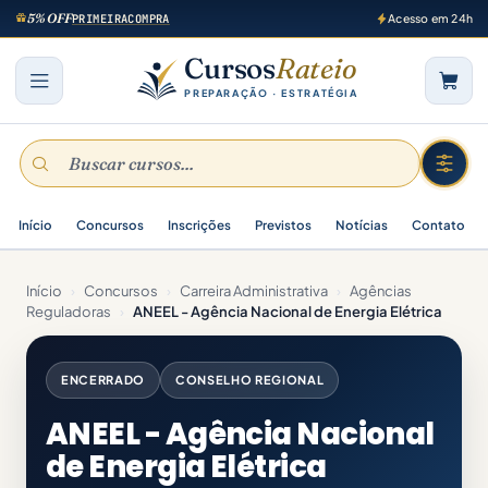
5% OFF
PRIMEIRACOMPRA
Acesso em 24h
Cursos
Rateio
PREPARAÇÃO · ESTRATÉGIA
Início
Concursos
Inscrições
Previstos
Notícias
Contato
Início
›
Concursos
›
Carreira Administrativa
›
Agências
Reguladoras
›
ANEEL - Agência Nacional de Energia Elétrica
ENCERRADO
CONSELHO REGIONAL
ANEEL - Agência Nacional
de Energia Elétrica