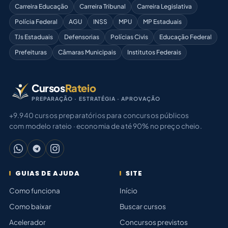
Carreira Educação
Carreira Tribunal
Carreira Legislativa
Polícia Federal
AGU
INSS
MPU
MP Estaduais
TJs Estaduais
Defensorias
Polícias Civis
Educação Federal
Prefeituras
Câmaras Municipais
Institutos Federais
Cursos
Rateio
PREPARAÇÃO · ESTRATÉGIA · APROVAÇÃO
+9.940 cursos preparatórios para concursos públicos
com modelo rateio · economia de até 90% no preço cheio.
GUIAS DE AJUDA
SITE
Como funciona
Início
Como baixar
Buscar cursos
Acelerador
Concursos previstos