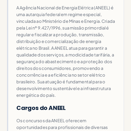
A Agência Nacional de Energia Elétrica (ANEEL) é
uma autarquia federal em regime especial,
vinculada ao Ministério de Minas e Energia. Criada
pela Lei nº 9.427/1996, sua missão primordial é
regular e fiscalizar a produção, transmissão,
distribuição e comercialização de energia
elétrica no Brasil. A ANEEL atua para garantir a
qualidade dos serviços, a modicidade tarifária, a
segurança do abastecimento e a proteção dos
direitos dos consumidores, promovendo a
concorrência e a eficiência no setor elétrico
brasileiro. Sua atuação é fundamental para o
desenvolvimento sustentável e a infraestrutura
energética do país.
Cargos do ANEEL
Os concursos da ANEEL oferecem
oportunidades para profissionais de diversas