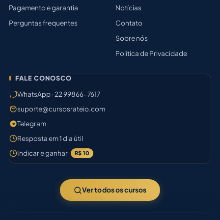
Pagamento e garantia
Notícias
Perguntas frequentes
Contato
Sobre nós
Política de Privacidade
FALE CONOSCO
WhatsApp · 22 99866-7617
suporte@cursosrateio.com
Telegram
Resposta em 1 dia útil
Indicar e ganhar
R$ 10
Ver todos os cursos