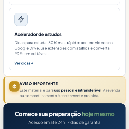
Acelerador de estudos
Dicas para estudar 50% mais rápido: acelere vídeos no
Google Drive, use extensões com atalhos e converta
PDFs em editáveis.
Ver dicas
AVISO IMPORTANTE
Este material é para
uso pessoal e intransferível
. A revenda
ou compartilhamento é estritamente proibida.
Comece sua preparação
hoje mesmo
Acesso em até 24h · 7 dias de garantia