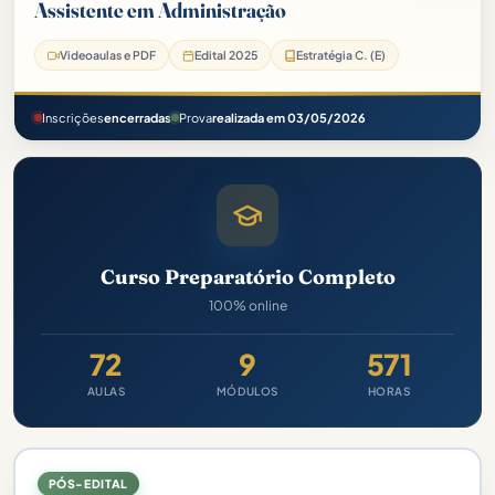
Assistente em Administração
Videoaulas e PDF
Edital 2025
Estratégia C. (E)
Inscrições
encerradas
Prova
realizada em 03/05/2026
Curso Preparatório Completo
100% online
72
9
571
AULAS
MÓDULOS
HORAS
PÓS-EDITAL