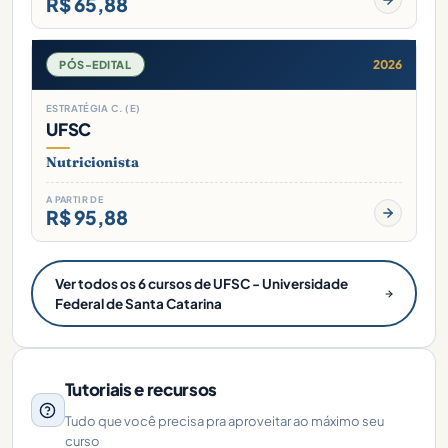
R$ 65,88
2026
PÓS-EDITAL
ESTRATÉGIA C. (E)
UFSC
Nutricionista
A PARTIR DE
R$ 95,88
Ver todos os 6 cursos de UFSC - Universidade
Federal de Santa Catarina
Tutoriais e recursos
Tudo que você precisa pra aproveitar ao máximo seu
curso