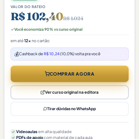
VALOR DO RATEIO
R$ 102,40
R$ 1.024
Você economiza 90% vs curso original
em até
12x
no cartão
💰
Cashback de
R$ 10,24
(10,0%) volta pra você
COMPRAR AGORA
Ver curso original na editora
Tirar dúvidas no WhatsApp
Videoaulas
em alta qualidade
PDFs de apoio
com material de cada aula