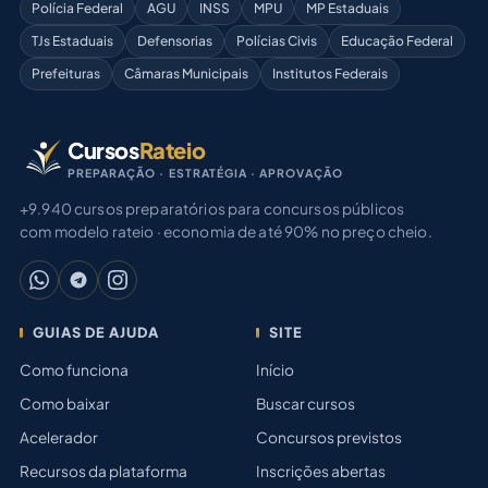
Polícia Federal
AGU
INSS
MPU
MP Estaduais
TJs Estaduais
Defensorias
Polícias Civis
Educação Federal
Prefeituras
Câmaras Municipais
Institutos Federais
Cursos
Rateio
PREPARAÇÃO · ESTRATÉGIA · APROVAÇÃO
+9.940 cursos preparatórios para concursos públicos
com modelo rateio · economia de até 90% no preço cheio.
GUIAS DE AJUDA
SITE
Como funciona
Início
Como baixar
Buscar cursos
Acelerador
Concursos previstos
Recursos da plataforma
Inscrições abertas