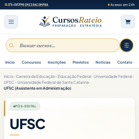
5% OFF
PRIMEIRACOMPRA
Acesso em 24h
Cursos
Rateio
PREPARAÇÃO · ESTRATÉGIA
Início
Concursos
Inscrições
Previstos
Notícias
Contato
Início
›
Carreira da Educação
›
Educação Federal
›
Universidade Federal
›
UFSC - Universidade Federal de Santa Catarina
›
UFSC (Assistente em Administração)
PÓS-EDITAL
UFSC