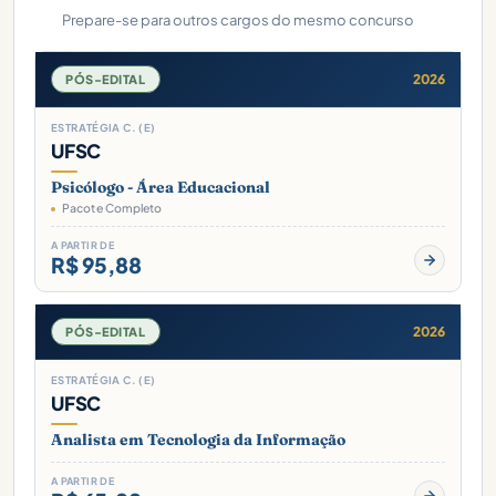
Prepare-se para outros cargos do mesmo concurso
2026
PÓS-EDITAL
ESTRATÉGIA C. (E)
UFSC
Psicólogo - Área Educacional
Pacote Completo
A PARTIR DE
R$ 95,88
2026
PÓS-EDITAL
ESTRATÉGIA C. (E)
UFSC
Analista em Tecnologia da Informação
A PARTIR DE