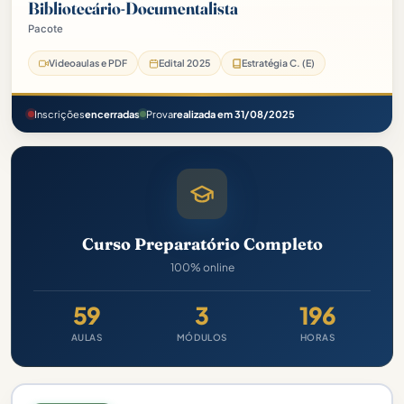
Bibliotecário-Documentalista
Pacote
Videoaulas e PDF
Edital 2025
Estratégia C. (E)
Inscrições
encerradas
Prova
realizada em 31/08/2025
Curso Preparatório Completo
100% online
59
3
196
AULAS
MÓDULOS
HORAS