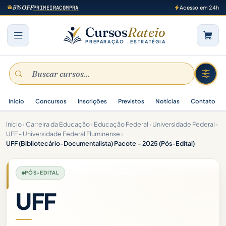
5% OFF
PRIMEIRACOMPRA
Acesso em 24h
Cursos
Rateio
PREPARAÇÃO · ESTRATÉGIA
Início
Concursos
Inscrições
Previstos
Notícias
Contato
Início
›
Carreira da Educação
›
Educação Federal
›
Universidade Federal
›
UFF - Universidade Federal Fluminense
›
UFF (Bibliotecário-Documentalista) Pacote – 2025 (Pós-Edital)
PÓS-EDITAL
UFF