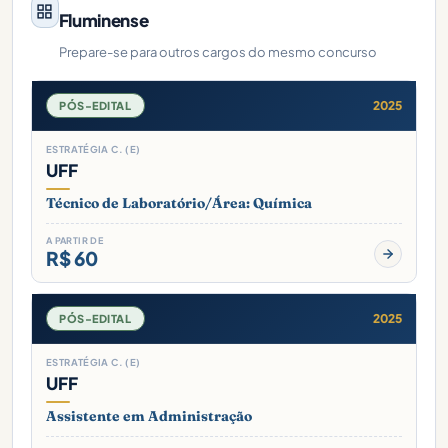
Fluminense
Prepare-se para outros cargos do mesmo concurso
2025
PÓS-EDITAL
ESTRATÉGIA C. (E)
UFF
Técnico de Laboratório/Área: Química
A PARTIR DE
R$ 60
2025
PÓS-EDITAL
ESTRATÉGIA C. (E)
UFF
Assistente em Administração