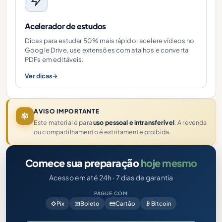
Acelerador de estudos
Dicas para estudar 50% mais rápido: acelere vídeos no
Google Drive, use extensões com atalhos e converta
PDFs em editáveis.
Ver dicas
AVISO IMPORTANTE
Este material é para
uso pessoal e intransferível
. A revenda
ou compartilhamento é estritamente proibida.
Comece sua preparação
hoje mesmo
Acesso em até 24h · 7 dias de garantia
PAGUE COM
Pix
Boleto
Cartão
Bitcoin