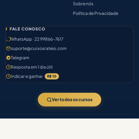
Sobre nós
Política de Privacidade
FALE CONOSCO
WhatsApp · 22 99866-7617
suporte@cursosrateio.com
Telegram
Resposta em 1 dia útil
Indicar e ganhar
R$ 10
Ver todos os cursos
© 2026
Cursos Rateio
· 9.940 cursos no acervo · Aprovação certa.
Filtrar busca