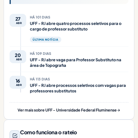
HÁ 101 DIAS
27
UFF - RJ abre quatro processos seletivos para o
ABR
cargo de professor substituto
ÚLTIMA NOTÍCIA
HÁ 109 DIAS
20
UFF - RJ abre vaga para Professor Substituto na
ABR
área de Topografia
HÁ 113 DIAS
16
UFF - RJ abre processos seletivos com vagas para
ABR
professores substitutos
Ver mais sobre UFF - Universidade Federal Fluminense
Como funciona o rateio