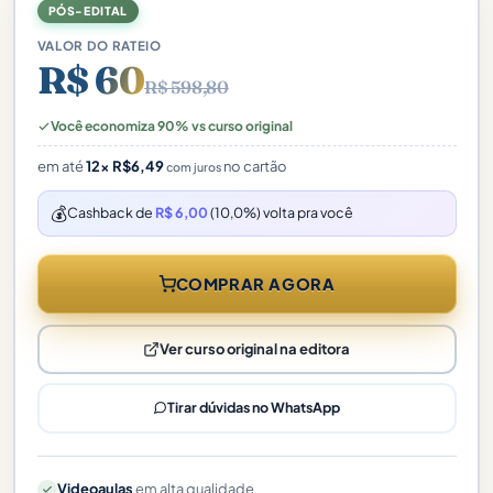
PÓS-EDITAL
VALOR DO RATEIO
R$ 60
R$ 598,80
Você economiza 90% vs curso original
em até
12×
R$
6,49
no cartão
com juros
💰
Cashback de
R$ 6,00
(10,0%) volta pra você
COMPRAR AGORA
Ver curso original na editora
Tirar dúvidas no WhatsApp
Videoaulas
em alta qualidade