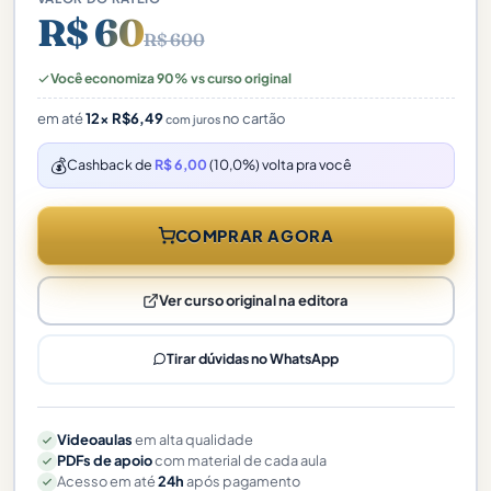
R$ 60
R$ 600
Você economiza 90% vs curso original
em até
12×
R$
6,49
no cartão
com juros
💰
Cashback de
R$ 6,00
(10,0%) volta pra você
COMPRAR AGORA
Ver curso original na editora
Tirar dúvidas no WhatsApp
Videoaulas
em alta qualidade
PDFs de apoio
com material de cada aula
Acesso em até
24h
após pagamento