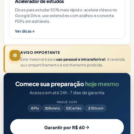
Acelerador de estudos
Dicas para estudar 50% mais rápido: acelere vídeos no
Google Drive, use extensões com atalhos e converta
PDFs em editáveis.
Ver dicas
AVISO IMPORTANTE
Este material é para
uso pessoal e intransferível
. A revenda
ou compartilhamento é estritamente proibida.
Comece sua preparação
hoje mesmo
Acesso em até 24h · 7 dias de garantia
PAGUE COM
Pix
Boleto
Cartão
Bitcoin
Garantir por R$ 60