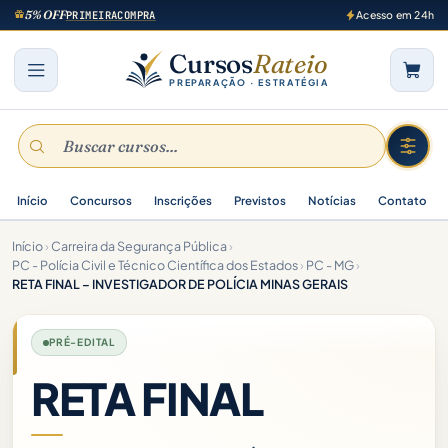
5% OFF
PRIMEIRACOMPRA
Acesso em 24h
Cursos
Rateio
PREPARAÇÃO · ESTRATÉGIA
Início
Concursos
Inscrições
Previstos
Notícias
Contato
Início
›
Carreira da Segurança Pública
›
PC - Polícia Civil e Técnico Científica dos Estados
›
PC - MG
›
RETA FINAL – INVESTIGADOR DE POLÍCIA MINAS GERAIS
PRÉ-EDITAL
RETA FINAL