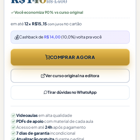
R$ 1.400
Você economiza 90% vs curso original
em até
12×
R$
15,15
no cartão
com juros
💰
Cashback de
R$ 14,00
(10,0%) volta pra você
COMPRAR AGORA
Ver curso original na editora
Tirar dúvidas no WhatsApp
Videoaulas
em alta qualidade
PDFs de apoio
com material de cada aula
Acesso em até
24h
após pagamento
7 dias de garantia
incondicional
Atualização gratuita
durante o edital