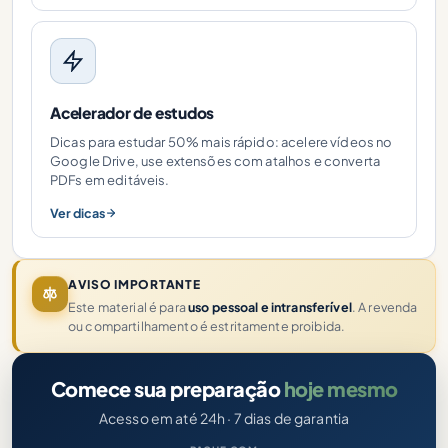
Acelerador de estudos
Dicas para estudar 50% mais rápido: acelere vídeos no
Google Drive, use extensões com atalhos e converta
PDFs em editáveis.
Ver dicas
AVISO IMPORTANTE
Este material é para
uso pessoal e intransferível
. A revenda
ou compartilhamento é estritamente proibida.
Comece sua preparação
hoje mesmo
Acesso em até 24h · 7 dias de garantia