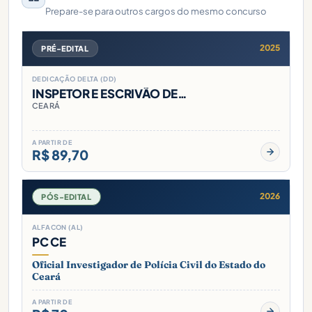
Prepare-se para outros cargos do mesmo concurso
2025
PRÉ-EDITAL
DEDICAÇÃO DELTA (DD)
INSPETOR E ESCRIVÃO DE…
CEARÁ
A PARTIR DE
R$ 89,70
2026
PÓS-EDITAL
ALFACON (AL)
PC CE
Oficial Investigador de Polícia Civil do Estado do
Ceará
A PARTIR DE