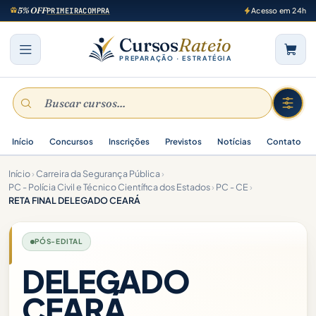
5% OFF
PRIMEIRACOMPRA
Acesso em 24h
Cursos
Rateio
PREPARAÇÃO · ESTRATÉGIA
Início
Concursos
Inscrições
Previstos
Notícias
Contato
Início
›
Carreira da Segurança Pública
›
PC - Polícia Civil e Técnico Científica dos Estados
›
PC - CE
›
RETA FINAL DELEGADO CEARÁ
PÓS-EDITAL
DELEGADO
CEARÁ