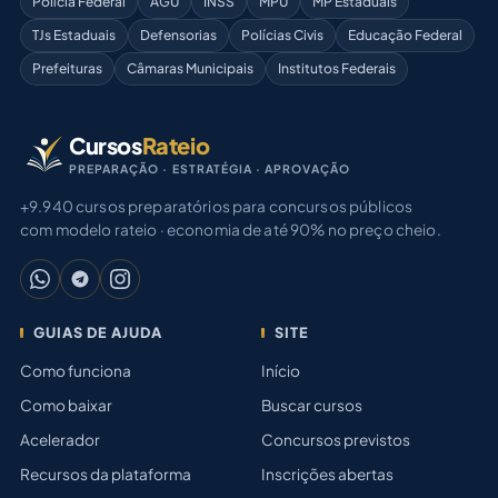
Polícia Federal
AGU
INSS
MPU
MP Estaduais
TJs Estaduais
Defensorias
Polícias Civis
Educação Federal
Prefeituras
Câmaras Municipais
Institutos Federais
Cursos
Rateio
PREPARAÇÃO · ESTRATÉGIA · APROVAÇÃO
+9.940 cursos preparatórios para concursos públicos
com modelo rateio · economia de até 90% no preço cheio.
GUIAS DE AJUDA
SITE
Como funciona
Início
Como baixar
Buscar cursos
Acelerador
Concursos previstos
Recursos da plataforma
Inscrições abertas