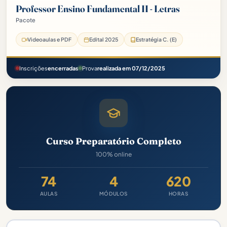
Professor Ensino Fundamental II - Letras
Pacote
Prefeitura de Tefé-AM Pacote - 2025 (Pós-Edital)
Videoaulas e PDF
Edital 2025
Estratégia C. (E)
Inscrições
encerradas
Prova
realizada em 07/12/2025
Curso Preparatório Completo
100% online
74
4
620
AULAS
MÓDULOS
HORAS