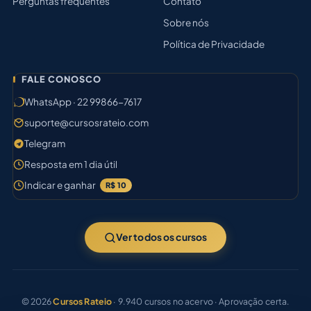
Perguntas frequentes
Contato
Sobre nós
Política de Privacidade
FALE CONOSCO
WhatsApp · 22 99866-7617
suporte@cursosrateio.com
Telegram
Resposta em 1 dia útil
Indicar e ganhar
R$ 10
Ver todos os cursos
© 2026
Cursos Rateio
· 9.940 cursos no acervo · Aprovação certa.