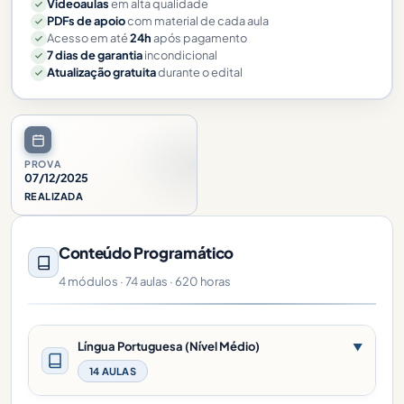
Videoaulas
em alta qualidade
PDFs de apoio
com material de cada aula
Acesso em até
24h
após pagamento
7 dias de garantia
incondicional
Atualização gratuita
durante o edital
PROVA
07/12/2025
REALIZADA
Conteúdo Programático
4 módulos · 74 aulas · 620 horas
Língua Portuguesa (Nível Médio)
▼
14 AULAS