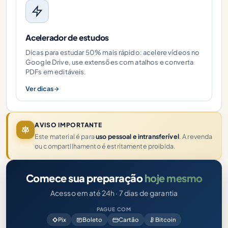
Acelerador de estudos
Dicas para estudar 50% mais rápido: acelere vídeos no
Google Drive, use extensões com atalhos e converta
PDFs em editáveis.
Ver dicas
AVISO IMPORTANTE
Este material é para
uso pessoal e intransferível
. A revenda
ou compartilhamento é estritamente proibida.
Comece sua preparação
hoje mesmo
Acesso em até 24h · 7 dias de garantia
PAGUE COM
Pix
Boleto
Cartão
Bitcoin