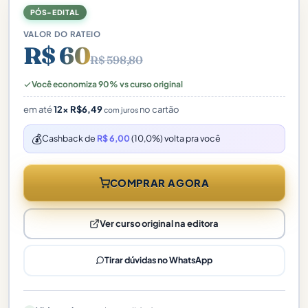
PÓS-EDITAL
VALOR DO RATEIO
R$ 60
R$ 598,80
Você economiza 90% vs curso original
em até
12×
R$
6,49
no cartão
com juros
💰
Cashback de
R$ 6,00
(10,0%) volta pra você
COMPRAR AGORA
Ver curso original na editora
Tirar dúvidas no WhatsApp