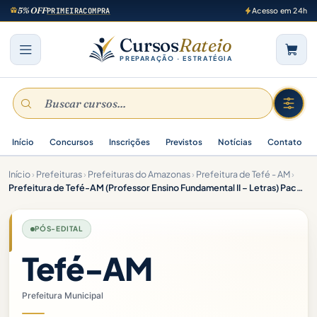
5% OFF
PRIMEIRACOMPRA
Acesso em 24h
Cursos
Rateio
PREPARAÇÃO · ESTRATÉGIA
Início
Concursos
Inscrições
Previstos
Notícias
Contato
Início
›
Prefeituras
›
Prefeituras do Amazonas
›
Prefeitura de Tefé - AM
›
Prefeitura de Tefé-AM (Professor Ensino Fundamental II – Letras) Pacote – 2025 (Pós-Edital)
PÓS-EDITAL
Tefé-AM
Prefeitura Municipal