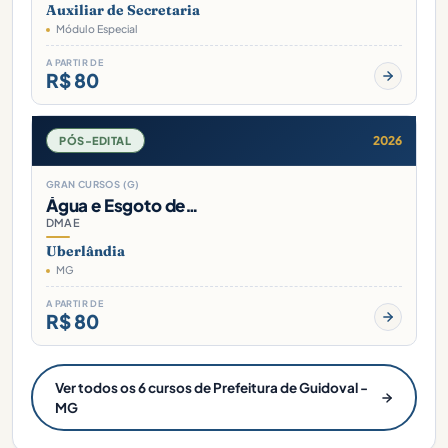
Auxiliar de Secretaria
Módulo Especial
A PARTIR DE
R$ 80
2026
PÓS-EDITAL
GRAN CURSOS (G)
Água e Esgoto de…
DMAE
Uberlândia
MG
A PARTIR DE
R$ 80
Ver todos os 6 cursos de Prefeitura de Guidoval -
MG