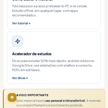
Tutorial passo a passo pra baixar no PC e no celular.
Estude offline, em qualquer lugar, com apps
recomendados.
Ver tutorial
Acelerador de estudos
Dicas para estudar 50% mais rápido: acelere vídeos no
Google Drive, use extensões com atalhos e converta
PDFs em editáveis.
Ver dicas
AVISO IMPORTANTE
Este material é para
uso pessoal e intransferível
. A revenda
ou compartilhamento é estritamente proibida.