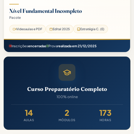
Nível Fundamental Incompleto
Pacote
Prefeitura de Guidoval-MG Pacote - 2025 (Pós-Edital)
Videoaulas e PDF
Edital 2025
Estratégia C. (E)
Inscrições
encerradas
Prova
realizada em 21/12/2025
Curso Preparatório Completo
100% online
14
2
173
AULAS
MÓDULOS
HORAS