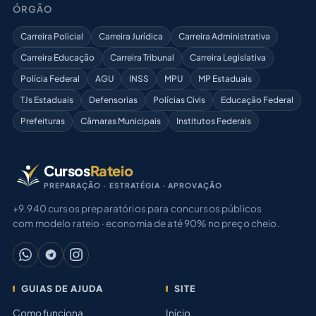
ÓRGÃO
Carreira Policial
Carreira Jurídica
Carreira Administrativa
Carreira Educação
Carreira Tribunal
Carreira Legislativa
Polícia Federal
AGU
INSS
MPU
MP Estaduais
TJs Estaduais
Defensorias
Polícias Civis
Educação Federal
Prefeituras
Câmaras Municipais
Institutos Federais
Cursos
Rateio
PREPARAÇÃO · ESTRATÉGIA · APROVAÇÃO
+9.940 cursos preparatórios para concursos públicos
com modelo rateio · economia de até 90% no preço cheio.
GUIAS DE AJUDA
SITE
Como funciona
Início