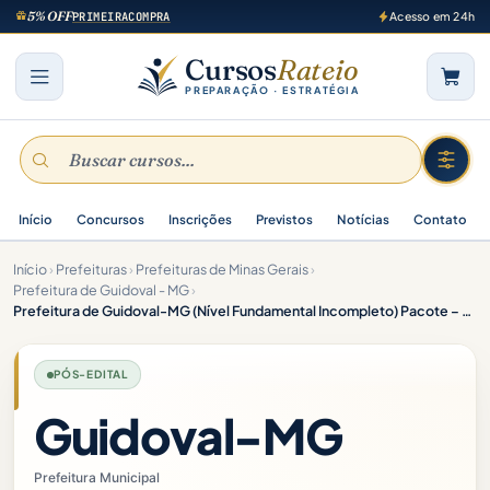
5% OFF
PRIMEIRACOMPRA
Acesso em 24h
Cursos
Rateio
PREPARAÇÃO · ESTRATÉGIA
Início
Concursos
Inscrições
Previstos
Notícias
Contato
Início
›
Prefeituras
›
Prefeituras de Minas Gerais
›
Prefeitura de Guidoval - MG
›
Prefeitura de Guidoval-MG (Nível Fundamental Incompleto) Pacote – 2025 (Pós-Edital)
PÓS-EDITAL
Guidoval-MG
Prefeitura Municipal