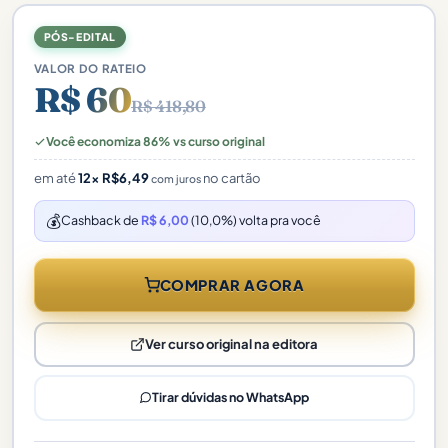
PÓS-EDITAL
VALOR DO RATEIO
R$ 60
R$ 418,80
Você economiza 86% vs curso original
em até
12×
R$
6,49
no cartão
com juros
💰
Cashback de
R$ 6,00
(10,0%) volta pra você
COMPRAR AGORA
Ver curso original na editora
Tirar dúvidas no WhatsApp