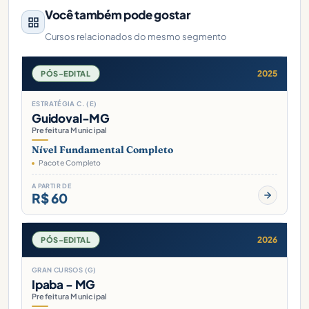
Você também pode gostar
Cursos relacionados do mesmo segmento
2025
PÓS-EDITAL
ESTRATÉGIA C. (E)
Guidoval-MG
Prefeitura Municipal
Nível Fundamental Completo
Pacote Completo
A PARTIR DE
R$ 60
2026
PÓS-EDITAL
GRAN CURSOS (G)
Ipaba - MG
Prefeitura Municipal