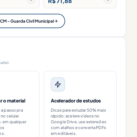
R$ 71,88
CM - Guarda Civil Municipal
curso
 o material
Acelerador de estudos
o a passo pra
Dicas para estudar 50% mais
 no celular.
rápido: acelere vídeos no
e, em qualquer
Google Drive, use extensões
pps
com atalhos e converta PDFs
os.
em editáveis.