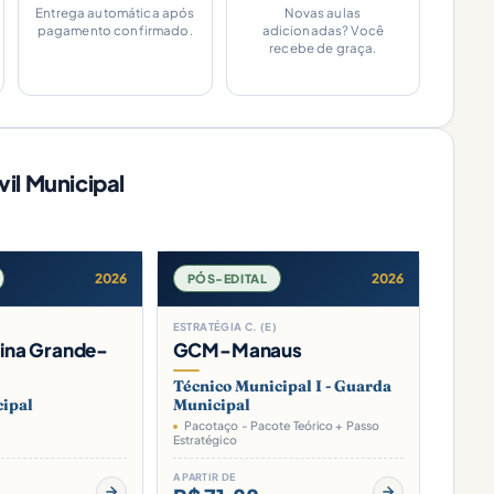
Entrega automática após
Novas aulas
pagamento confirmado.
adicionadas? Você
recebe de graça.
il Municipal
2026
2026
PÓS-EDITAL
ESTRATÉGIA C. (E)
na Grande-
GCM-Manaus
Técnico Municipal I - Guarda
ipal
Municipal
Pacotaço - Pacote Teórico + Passo
Estratégico
A PARTIR DE