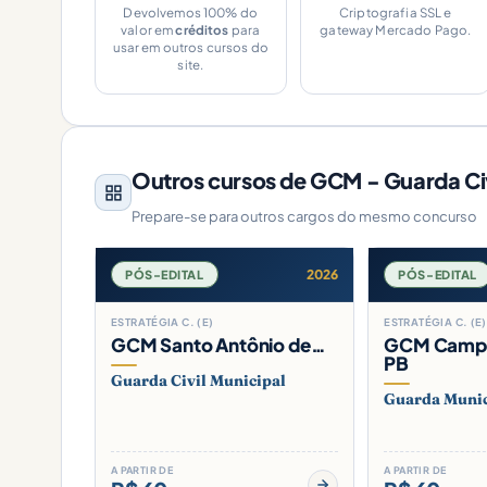
Devolvemos 100% do
Criptografia SSL e
valor em
créditos
para
gateway Mercado Pago.
usar em outros cursos do
site.
Outros cursos de GCM - Guarda Civ
Prepare-se para outros cargos do mesmo concurso
2026
PÓS-EDITAL
PÓS-EDITAL
ESTRATÉGIA C. (E)
ESTRATÉGIA C. (E)
GCM Santo Antônio de…
GCM Campi
PB
Guarda Civil Municipal
Guarda Munic
A PARTIR DE
A PARTIR DE