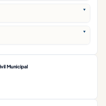
▼
▼
il Municipal