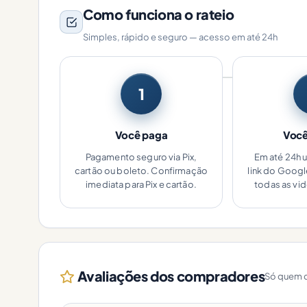
Como funciona o rateio
Simples, rápido e seguro — acesso em até 24h
1
Você paga
Você
Pagamento seguro via Pix,
Em até 24h 
cartão ou boleto. Confirmação
link do Goog
imediata para Pix e cartão.
todas as vi
Avaliações dos compradores
Só quem c