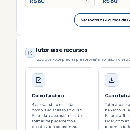
R$ 60
R$ 60
Ver todos os 6 cursos de G
Tutoriais e recursos
Tudo que você precisa pra aproveitar ao máximo seu 
Como funciona
Como baixar
4 passos simples — da
Tutorial pass
compra ao acesso ao curso.
baixar no PC e
Entenda o que está incluído,
Estude offlin
formas de pagamento e
lugar, com a
quanto você economiza.
recomendad