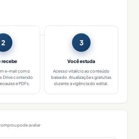
2
3
 recebe
Você estuda
um e-mail com o
Acesso vitalício ao conteúdo
le Drive contendo
baixado. Atualizações gratuitas
deoaulas e PDFs.
durante a vigência do edital.
omprou pode avaliar