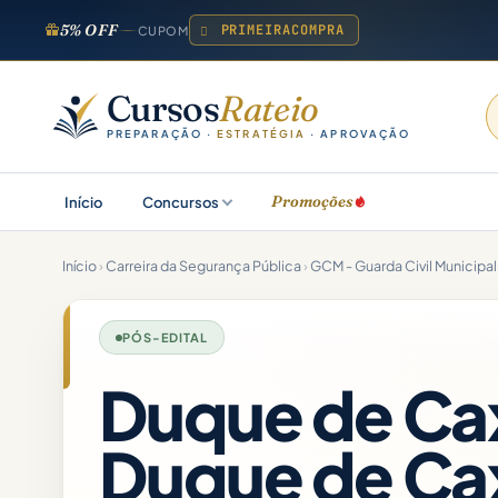
5% OFF
PRIMEIRACOMPRA
CUPOM
Cursos
Rateio
PREPARAÇÃO ·
ESTRATÉGIA
· APROVAÇÃO
Promoções
Início
Concursos
Início
›
Carreira da Segurança Pública
›
GCM - Guarda Civil Municipal
PÓS-EDITAL
Duque de C
Duque de Ca