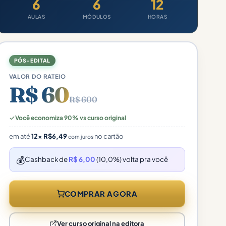
6
6
12
AULAS
MÓDULOS
HORAS
PÓS-EDITAL
VALOR DO RATEIO
R$ 60
R$ 600
Você economiza 90% vs curso original
em até
12×
R$
6,49
no cartão
com juros
💰
Cashback de
R$ 6,00
(10,0%) volta pra você
COMPRAR AGORA
Ver curso original na editora