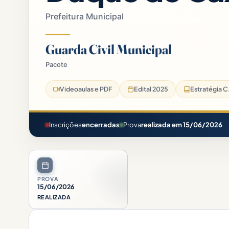
Prefeitura Municipal
Guarda Civil Municipal
Pacote
Prefeitura de Duque de Caxias-RJ/GCM Duque de Caxias Pacote
Videoaulas e PDF
Edital 2025
Estratégia C.
Inscrições
encerradas
Prova
realizada em 15/06/2026
PROVA
15/06/2026
REALIZADA