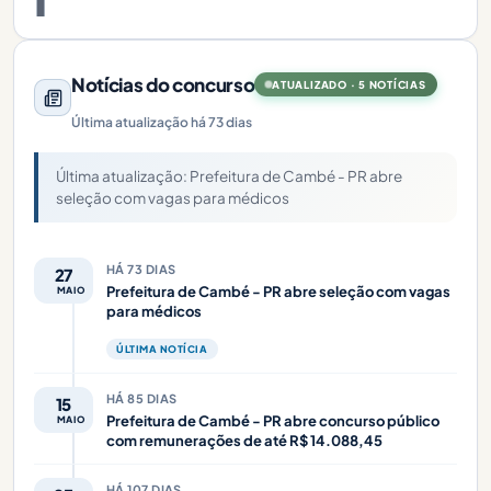
Notícias do concurso
ATUALIZADO · 5 NOTÍCIAS
Última atualização há 73 dias
Última atualização: Prefeitura de Cambé - PR abre
seleção com vagas para médicos
HÁ 73 DIAS
27
Prefeitura de Cambé - PR abre seleção com vagas
MAIO
para médicos
ÚLTIMA NOTÍCIA
HÁ 85 DIAS
15
Prefeitura de Cambé - PR abre concurso público
MAIO
com remunerações de até R$ 14.088,45
HÁ 107 DIAS