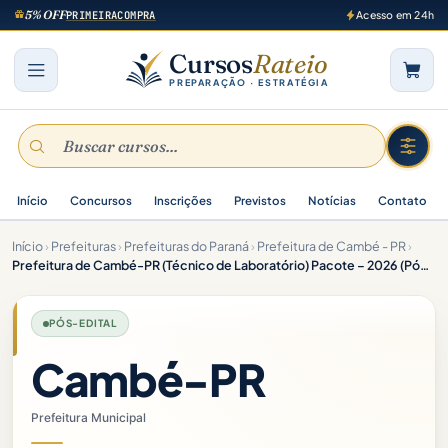
5% OFF
PRIMEIRACOMPRA
Acesso em 24h
Cursos
Rateio
PREPARAÇÃO · ESTRATÉGIA
Início
Concursos
Inscrições
Previstos
Notícias
Contato
Início
›
Prefeituras
›
Prefeituras do Paraná
›
Prefeitura de Cambé - PR
›
Prefeitura de Cambé-PR (Técnico de Laboratório) Pacote – 2026 (Pós-Edital)
PÓS-EDITAL
Cambé-PR
Prefeitura Municipal