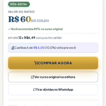
PÓS-EDITAL
VALOR DO RATEIO
R$ 60
R$ 538,80
Você economiza 89% vs curso original
em até
12×
R$
6,49
no cartão
com juros
💰
Cashback de
R$ 6,00
(10,0%) volta pra você
COMPRAR AGORA
Ver curso original na editora
Tirar dúvidas no WhatsApp