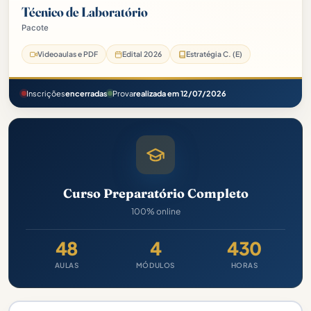
Técnico de Laboratório
Pacote
Prefeitura de Cambé-PR Pacote - 2026 (Pós-Edital)
Videoaulas e PDF
Edital 2026
Estratégia C. (E)
Inscrições
encerradas
Prova
realizada em 12/07/2026
Curso Preparatório Completo
100% online
48
4
430
AULAS
MÓDULOS
HORAS