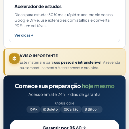
Acelerador de estudos
Dicas para estudar 50% mais rápido: acelere vídeos no
Google Drive, use extensões com atalhos e converta
PDFs em editáveis.
Ver dicas
AVISO IMPORTANTE
Este material é para
uso pessoal e intransferível
. A revenda
ou compartilhamento é estritamente proibida.
Comece sua preparação
hoje mesmo
Acesso em até 24h · 7 dias de garantia
PAGUE COM
Pix
Boleto
Cartão
Bitcoin
Garantir por R$ 60