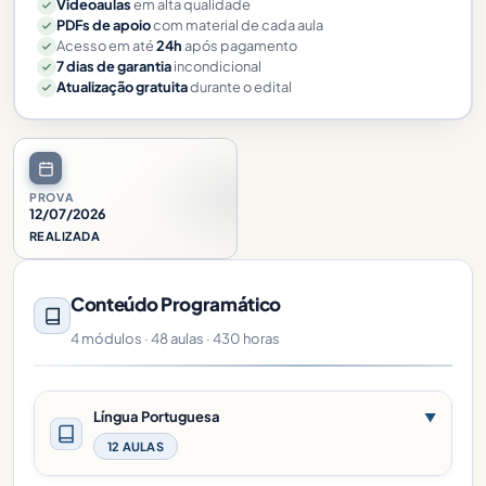
Videoaulas
em alta qualidade
PDFs de apoio
com material de cada aula
Acesso em até
24h
após pagamento
7 dias de garantia
incondicional
Atualização gratuita
durante o edital
PROVA
12/07/2026
REALIZADA
Conteúdo Programático
4 módulos · 48 aulas · 430 horas
Língua Portuguesa
▼
12 AULAS