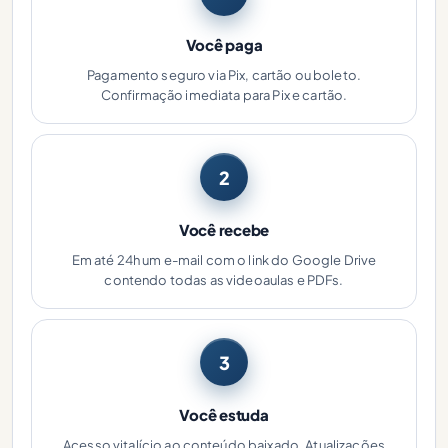
Você paga
Pagamento seguro via Pix, cartão ou boleto.
Confirmação imediata para Pix e cartão.
2
Você recebe
Em até 24h um e-mail com o link do Google Drive
contendo todas as videoaulas e PDFs.
3
Você estuda
Acesso vitalício ao conteúdo baixado. Atualizações