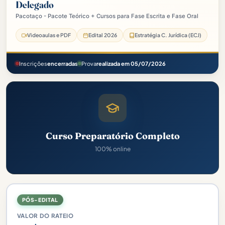
Delegado
Pacotaço - Pacote Teórico + Cursos para Fase Escrita e Fase Oral
Videoaulas e PDF
Edital 2026
Estratégia C. Jurídica (ECJ)
Inscrições
encerradas
Prova
realizada em 05/07/2026
Curso Preparatório Completo
100% online
PÓS-EDITAL
VALOR DO RATEIO