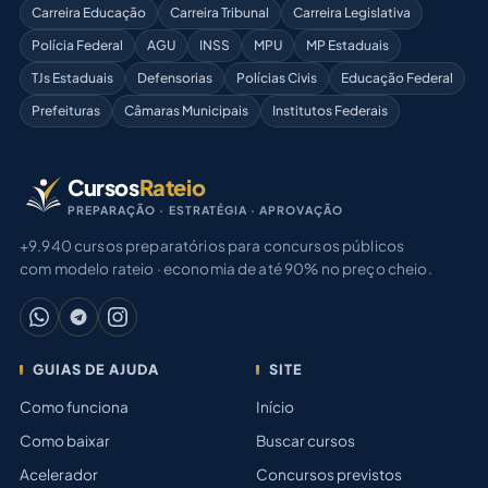
Carreira Educação
Carreira Tribunal
Carreira Legislativa
Polícia Federal
AGU
INSS
MPU
MP Estaduais
TJs Estaduais
Defensorias
Polícias Civis
Educação Federal
Prefeituras
Câmaras Municipais
Institutos Federais
Cursos
Rateio
PREPARAÇÃO · ESTRATÉGIA · APROVAÇÃO
+9.940 cursos preparatórios para concursos públicos
com modelo rateio · economia de até 90% no preço cheio.
GUIAS DE AJUDA
SITE
Como funciona
Início
Como baixar
Buscar cursos
Acelerador
Concursos previstos