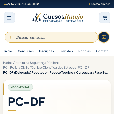
5% OFF
PRIMEIRACOMPRA
Acesso em 24h
Cursos
Rateio
PREPARAÇÃO · ESTRATÉGIA
Início
Concursos
Inscrições
Previstos
Notícias
Contato
Início
›
Carreira da Segurança Pública
›
PC - Polícia Civil e Técnico Científica dos Estados
›
PC - DF
›
PC-DF (Delegado) Pacotaço – Pacote Teórico + Cursos para Fase Escrita e Fase Oral – 2026 (Pós-Edital)
PÓS-EDITAL
PC-DF