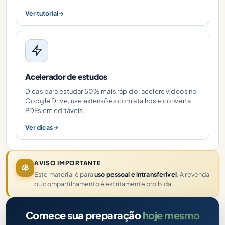
Ver tutorial
Acelerador de estudos
Dicas para estudar 50% mais rápido: acelere vídeos no
Google Drive, use extensões com atalhos e converta
PDFs em editáveis.
Ver dicas
AVISO IMPORTANTE
Este material é para
uso pessoal e intransferível
. A revenda
ou compartilhamento é estritamente proibida.
Comece sua preparação
hoje mesmo