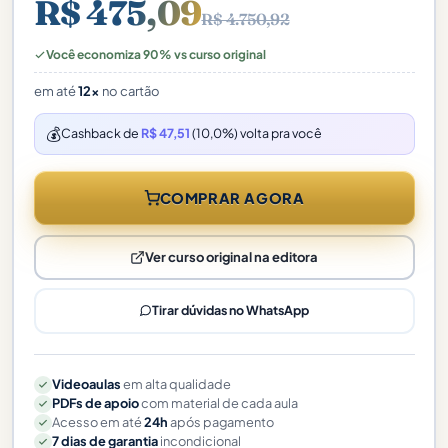
R$ 475,09
R$ 4.750,92
Você economiza 90% vs curso original
em até
12x
no cartão
💰
Cashback de
R$ 47,51
(10,0%) volta pra você
COMPRAR AGORA
Ver curso original na editora
Tirar dúvidas no WhatsApp
Videoaulas
em alta qualidade
PDFs de apoio
com material de cada aula
Acesso em até
24h
após pagamento
7 dias de garantia
incondicional