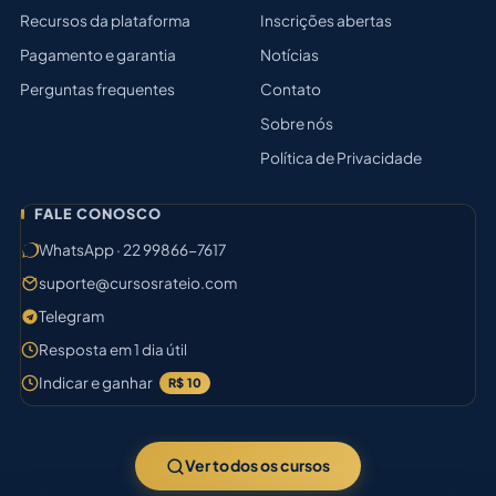
Recursos da plataforma
Inscrições abertas
Pagamento e garantia
Notícias
Perguntas frequentes
Contato
Sobre nós
Política de Privacidade
FALE CONOSCO
WhatsApp · 22 99866-7617
suporte@cursosrateio.com
Telegram
Resposta em 1 dia útil
Indicar e ganhar
R$ 10
Ver todos os cursos