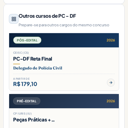
Outros cursos de PC - DF
Prepare-se para outros cargos do mesmo concurso
2026
PÓS-EDITAL
CEISC (CS)
PC-DF Reta Final
Delegado de Polícia Civil
A PARTIR DE
R$ 179,10
2026
PRÉ-EDITAL
CP IURIS (IU)
Peças Práticas +…