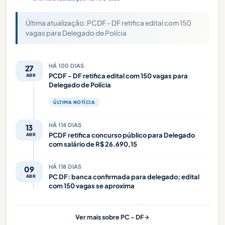
Última atualização: PCDF - DF retifica edital com 150
vagas para Delegado de Polícia
HÁ 100 DIAS
27
PCDF - DF retifica edital com 150 vagas para
ABR
Delegado de Polícia
ÚLTIMA NOTÍCIA
HÁ 114 DIAS
13
PCDF retifica concurso público para Delegado
ABR
com salário de R$ 26.690,15
HÁ 118 DIAS
09
PC DF: banca confirmada para delegado; edital
ABR
com 150 vagas se aproxima
Ver mais sobre PC - DF