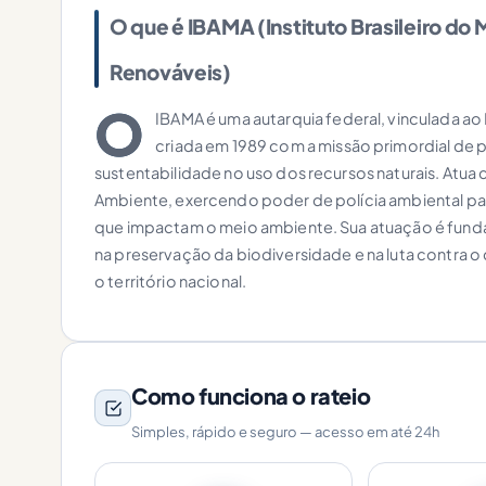
O que é IBAMA (Instituto Brasileiro do
Renováveis)
O
IBAMA é uma autarquia federal, vinculada ao
criada em 1989 com a missão primordial de 
sustentabilidade no uso dos recursos naturais. Atua
Ambiente, exercendo poder de polícia ambiental para 
que impactam o meio ambiente. Sua atuação é funda
na preservação da biodiversidade e na luta contra 
o território nacional.
Como funciona o rateio
Simples, rápido e seguro — acesso em até 24h