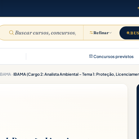
Refinar
BU
Concursos previstos
IBAMA
›