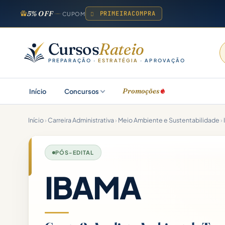
5% OFF
PRIMEIRACOMPRA
CUPOM
Cursos
Rateio
PREPARAÇÃO ·
ESTRATÉGIA
· APROVAÇÃO
Promoções
Início
Concursos
Início
›
Carreira Administrativa
›
Meio Ambiente e Sustentabilidade
›
PÓS-EDITAL
IBAMA