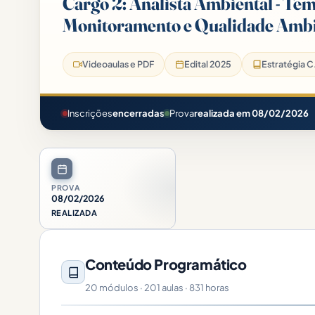
Cargo 2: Analista Ambiental - Tem
Monitoramento e Qualidade Ambie
Videoaulas e PDF
Edital 2025
Estratégia C.
Inscrições
encerradas
Prova
realizada em 08/02/2026
PROVA
08/02/2026
REALIZADA
Conteúdo Programático
20 módulos · 201 aulas · 831 horas