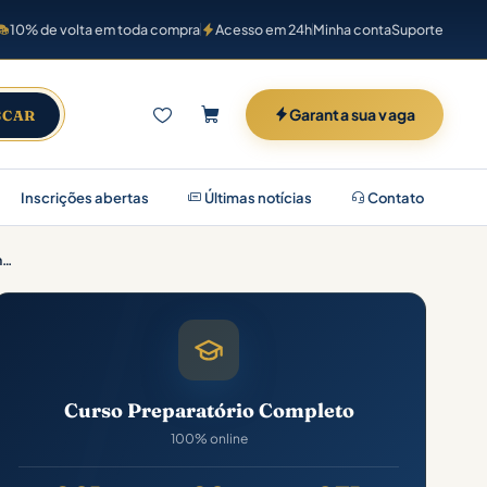
10% de volta em toda compra
Acesso em 24h
Minha conta
Suporte
Garanta sua vaga
SCAR
Inscrições abertas
Últimas notícias
Contato
IBAMA (Cargo 2: Analista Ambiental – Tema 1: Proteção, Licenciamento, Monitoramento e Qualidade Ambiental – Biodiversidade)
Curso Preparatório Completo
100% online