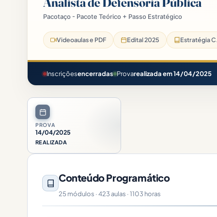
Analista de Defensoria Pública
Pacotaço - Pacote Teórico + Passo Estratégico
Videoaulas e PDF
Edital 2025
Estratégia C.
Inscrições
encerradas
Prova
realizada em 14/04/2025
PROVA
14/04/2025
REALIZADA
Conteúdo Programático
25 módulos · 423 aulas · 1103 horas