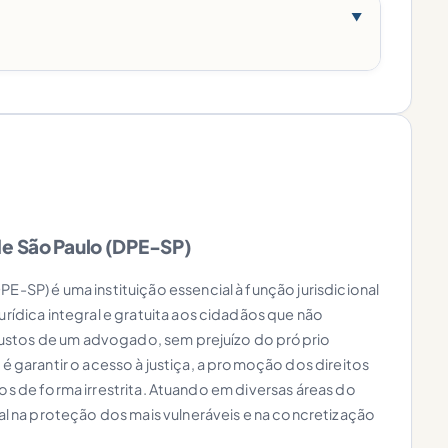
▼
de São Paulo (DPE-SP)
E-SP) é uma instituição essencial à função jurisdicional
urídica integral e gratuita aos cidadãos que não
ustos de um advogado, sem prejuízo do próprio
 é garantir o acesso à justiça, a promoção dos direitos
vos de forma irrestrita. Atuando em diversas áreas do
 na proteção dos mais vulneráveis e na concretização