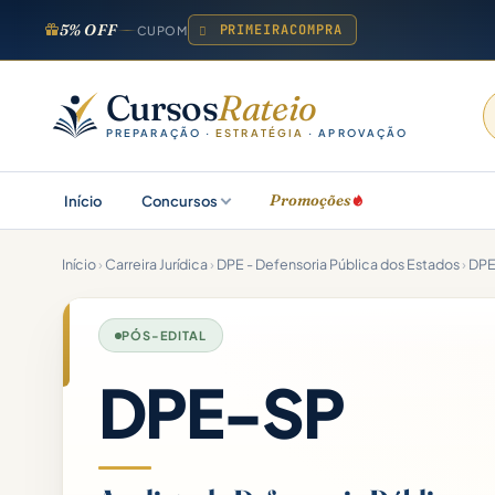
5% OFF
PRIMEIRACOMPRA
CUPOM
Cursos
Rateio
PREPARAÇÃO ·
ESTRATÉGIA
· APROVAÇÃO
Promoções
Início
Concursos
Início
›
Carreira Jurídica
›
DPE - Defensoria Pública dos Estados
›
DPE
PÓS-EDITAL
DPE-SP