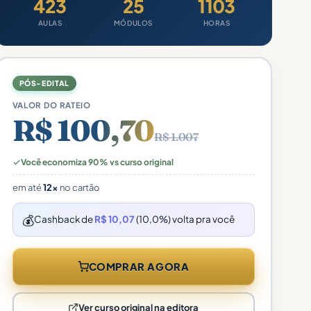
423
25
1103
AULAS
MÓDULOS
HORAS
PÓS-EDITAL
VALOR DO RATEIO
R$ 100,70
R$ 1.007
Você economiza 90% vs curso original
em até
12x
no cartão
💰
Cashback de
R$ 10,07
(10,0%) volta pra você
COMPRAR AGORA
Ver curso original na editora