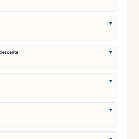
▼
dolescente
▼
▼
▼
▼