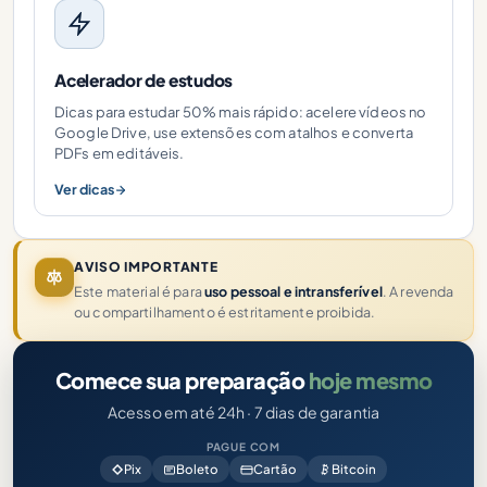
Acelerador de estudos
Dicas para estudar 50% mais rápido: acelere vídeos no
Google Drive, use extensões com atalhos e converta
PDFs em editáveis.
Ver dicas
AVISO IMPORTANTE
Este material é para
uso pessoal e intransferível
. A revenda
ou compartilhamento é estritamente proibida.
Comece sua preparação
hoje mesmo
Acesso em até 24h · 7 dias de garantia
PAGUE COM
Pix
Boleto
Cartão
Bitcoin