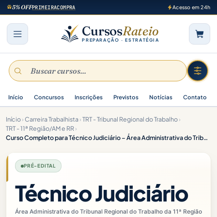
5% OFF
PRIMEIRACOMPRA
Acesso em 24h
Cursos
Rateio
PREPARAÇÃO · ESTRATÉGIA
Início
Concursos
Inscrições
Previstos
Notícias
Contato
Início
›
Carreira Trabalhista
›
TRT - Tribunal Regional do Trabalho
›
TRT - 11ª Região/AM e RR
›
Curso Completo para Técnico Judiciário – Área Administrativa do Tribunal Regional do Trabalho da 11ª Região – TRT 11
PRÉ-EDITAL
Técnico Judiciário
Área Administrativa do Tribunal Regional do Trabalho da 11ª Região