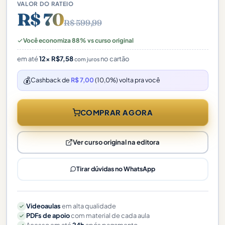
VALOR DO RATEIO
R$ 70
R$ 599,99
Você economiza 88% vs curso original
em até
12×
R$
7,58
no cartão
com juros
💰
Cashback de
R$ 7,00
(10,0%) volta pra você
COMPRAR AGORA
Ver curso original na editora
Tirar dúvidas no WhatsApp
Videoaulas
em alta qualidade
PDFs de apoio
com material de cada aula
Acesso em até
24h
após pagamento