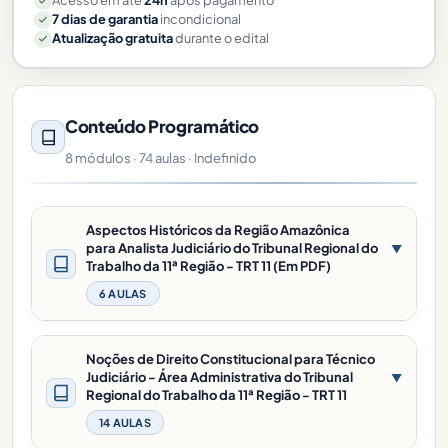
7 dias de garantia
incondicional
Atualização gratuita
durante o edital
Conteúdo Programático
8 módulos · 74 aulas · Indefinido
Aspectos Históricos da Região Amazônica
para Analista Judiciário do Tribunal Regional do
▼
Trabalho da 11ª Região - TRT 11 (Em PDF)
6 AULAS
Noções de Direito Constitucional para Técnico
Judiciário - Área Administrativa do Tribunal
▼
Regional do Trabalho da 11ª Região - TRT 11
14 AULAS