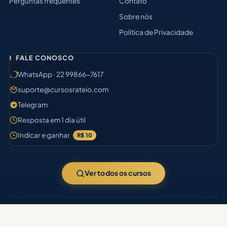
Perguntas frequentes
Contato
Sobre nós
Política de Privacidade
FALE CONOSCO
WhatsApp · 22 99866-7617
suporte@cursosrateio.com
Telegram
Resposta em 1 dia útil
Indicar e ganhar
R$ 10
Ver todos os cursos
© 2026
Cursos Rateio
· 9.940 cursos no acervo · Aprovação certa.
Filtrar busca