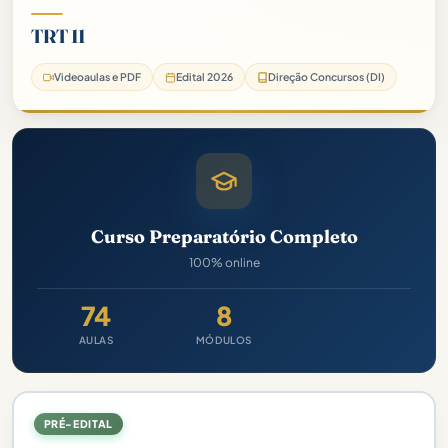
TRT 11
Videoaulas e PDF
Edital 2026
Direção Concursos (DI)
Curso Preparatório Completo
100% online
74
8
AULAS
MÓDULOS
PRÉ-EDITAL