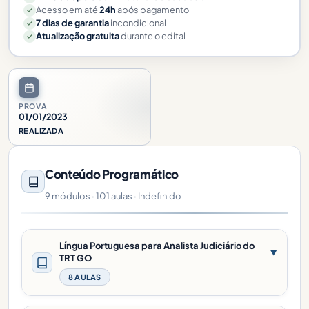
Acesso em até
24h
após pagamento
7 dias de garantia
incondicional
Atualização gratuita
durante o edital
PROVA
01/01/2023
REALIZADA
Conteúdo Programático
9 módulos · 101 aulas · Indefinido
Língua Portuguesa para Analista Judiciário do
▼
TRT GO
8 AULAS