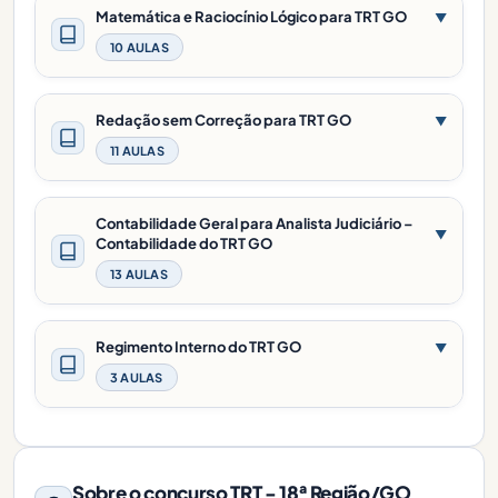
Matemática e Raciocínio Lógico para TRT GO
▼
10 AULAS
Redação sem Correção para TRT GO
▼
11 AULAS
Contabilidade Geral para Analista Judiciário –
▼
Contabilidade do TRT GO
13 AULAS
Regimento Interno do TRT GO
▼
3 AULAS
Sobre o concurso TRT - 18ª Região/GO