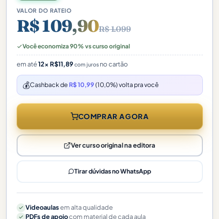
VALOR DO RATEIO
R$ 109,90
R$ 1.099
Você economiza 90% vs curso original
em até
12×
R$
11,89
no cartão
com juros
💰
Cashback de
R$ 10,99
(10,0%) volta pra você
COMPRAR AGORA
Ver curso original na editora
Tirar dúvidas no WhatsApp
Videoaulas
em alta qualidade
PDFs de apoio
com material de cada aula