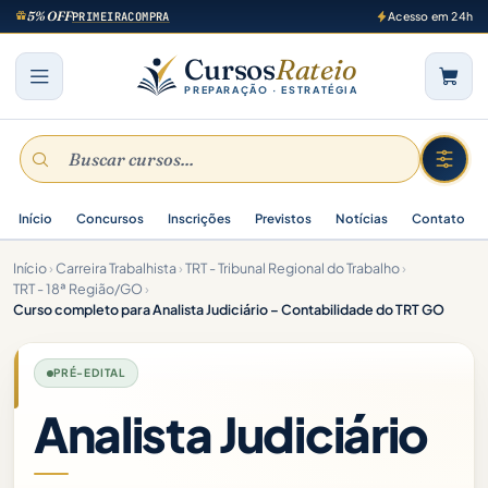
5% OFF
PRIMEIRACOMPRA
Acesso em 24h
Cursos
Rateio
PREPARAÇÃO · ESTRATÉGIA
Início
Concursos
Inscrições
Previstos
Notícias
Contato
Início
›
Carreira Trabalhista
›
TRT - Tribunal Regional do Trabalho
›
TRT - 18ª Região/GO
›
Curso completo para Analista Judiciário – Contabilidade do TRT GO
PRÉ-EDITAL
Analista Judiciário