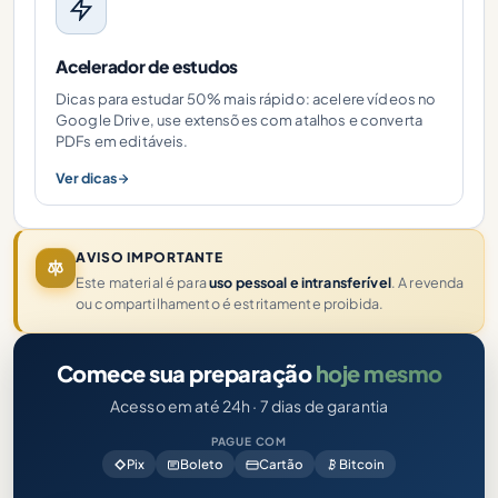
Acelerador de estudos
Dicas para estudar 50% mais rápido: acelere vídeos no
Google Drive, use extensões com atalhos e converta
PDFs em editáveis.
Ver dicas
AVISO IMPORTANTE
Este material é para
uso pessoal e intransferível
. A revenda
ou compartilhamento é estritamente proibida.
Comece sua preparação
hoje mesmo
Acesso em até 24h · 7 dias de garantia
PAGUE COM
Pix
Boleto
Cartão
Bitcoin