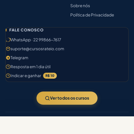
Sobre nós
Política de Privacidade
FALE CONOSCO
WhatsApp · 22 99866-7617
suporte@cursosrateio.com
Telegram
Resposta em 1 dia útil
Indicar e ganhar
R$ 10
Ver todos os cursos
© 2026
Cursos Rateio
· 9.940 cursos no acervo · Aprovação certa.
Filtrar busca