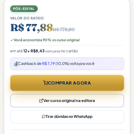
PÓS-EDITAL
VALOR DO RATEIO
R$ 77,88
R$ 778,80
Você economiza 90% vs curso original
em até
12×
R$
8,43
no cartão
com juros
💰
Cashback de
R$ 7,79
(10,0%) volta pra você
COMPRAR AGORA
Ver curso original na editora
Tirar dúvidas no WhatsApp