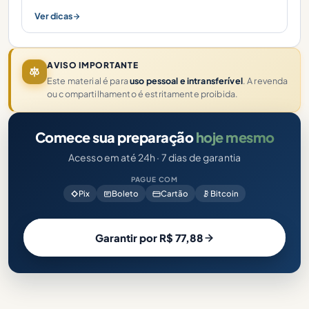
Ver dicas
AVISO IMPORTANTE
Este material é para
uso pessoal e intransferível
. A revenda
ou compartilhamento é estritamente proibida.
Comece sua preparação
hoje mesmo
Acesso em até 24h · 7 dias de garantia
PAGUE COM
Pix
Boleto
Cartão
Bitcoin
Garantir por R$ 77,88