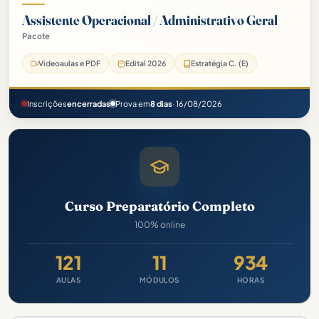
Assistente Operacional / Administrativo Geral
Pacote
Videoaulas e PDF
Edital 2026
Estratégia C. (E)
Inscrições
encerradas
Prova em
8 dias
· 16/08/2026
Curso Preparatório Completo
100% online
121
11
934
AULAS
MÓDULOS
HORAS