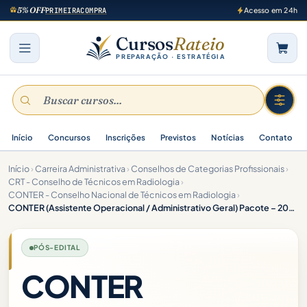
5% OFF
PRIMEIRACOMPRA
Acesso em 24h
Cursos
Rateio
PREPARAÇÃO · ESTRATÉGIA
Início
Concursos
Inscrições
Previstos
Notícias
Contato
Início
›
Carreira Administrativa
›
Conselhos de Categorias Profissionais
›
CRT - Conselho de Técnicos em Radiologia
›
CONTER - Conselho Nacional de Técnicos em Radiologia
›
CONTER (Assistente Operacional / Administrativo Geral) Pacote – 2026 (Pós-Edital)
PÓS-EDITAL
CONTER