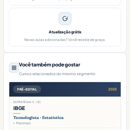
Atualização grátis
Novas aulas adicionadas? Você recebe de graça.
Você também pode gostar
Cursos relacionados do mesmo segmento
2025
PRÉ-EDITAL
ESTRATÉGIA C. (E)
IBGE
Tecnologista - Estatística
Pacotaço