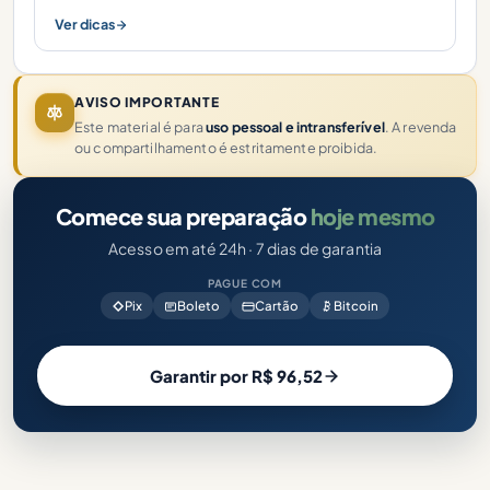
Ver dicas
AVISO IMPORTANTE
Este material é para
uso pessoal e intransferível
. A revenda
ou compartilhamento é estritamente proibida.
Comece sua preparação
hoje mesmo
Acesso em até 24h · 7 dias de garantia
PAGUE COM
Pix
Boleto
Cartão
Bitcoin
Garantir por R$ 96,52