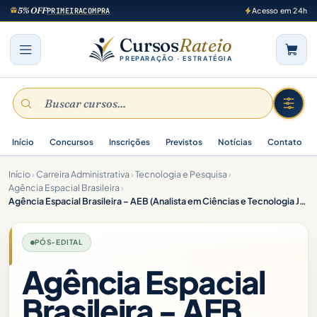
5% OFF
PRIMEIRACOMPRA
Acesso em 24h
Cursos
Rateio
PREPARAÇÃO · ESTRATÉGIA
Início
Concursos
Inscrições
Previstos
Notícias
Contato
Início
›
Carreira Administrativa
›
Tecnologia e Pesquisa
›
Agência Espacial Brasileira
›
Agência Espacial Brasileira – AEB (Analista em Ciências e Tecnologia Júnior – Qualquer Área de Formação) Pacotaço – Pacote Teórico + Pacote Passo
PÓS-EDITAL
Agência Espacial
Brasileira - AEB