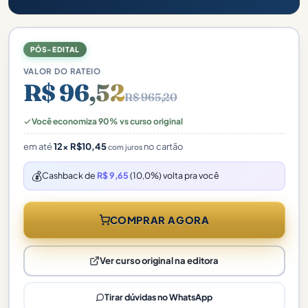
PÓS-EDITAL
VALOR DO RATEIO
R$ 96,52
R$ 965,20
Você economiza 90% vs curso original
em até
12×
R$
10,45
no cartão
com juros
💰
Cashback de
R$ 9,65
(10,0%) volta pra você
COMPRAR AGORA
Ver curso original na editora
Tirar dúvidas no WhatsApp