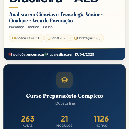
Analista em Ciências e Tecnologia Júnior -
Qualquer Área de Formação
Pacotaço - Teórico + Passo
Videoaulas e PDF
Edital 2025
Estratégia C. (E)
Inscrições
encerradas
Prova
realizada em 13/04/2025
Curso Preparatório Completo
100% online
263
21
1126
AULAS
MÓDULOS
HORAS