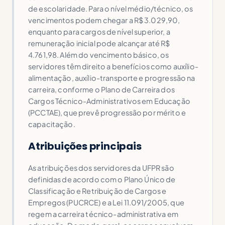
de escolaridade. Para o nível médio/técnico, os
vencimentos podem chegar a R$ 3.029,90,
enquanto para cargos de nível superior, a
remuneração inicial pode alcançar até R$
4.761,98. Além do vencimento básico, os
servidores têm direito a benefícios como auxílio-
alimentação, auxílio-transporte e progressão na
carreira, conforme o Plano de Carreira dos
Cargos Técnico-Administrativos em Educação
(PCCTAE), que prevê progressão por mérito e
capacitação.
Atribuições principais
As atribuições dos servidores da UFPR são
definidas de acordo com o Plano Único de
Classificação e Retribuição de Cargos e
Empregos (PUCRCE) e a Lei 11.091/2005, que
regem a carreira técnico-administrativa em