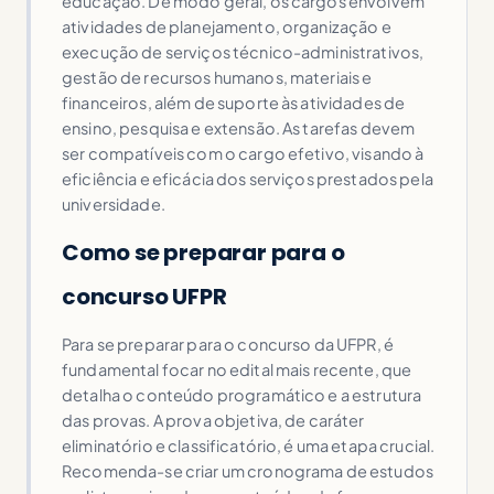
educação. De modo geral, os cargos envolvem
atividades de planejamento, organização e
execução de serviços técnico-administrativos,
gestão de recursos humanos, materiais e
financeiros, além de suporte às atividades de
ensino, pesquisa e extensão. As tarefas devem
ser compatíveis com o cargo efetivo, visando à
eficiência e eficácia dos serviços prestados pela
universidade.
Como se preparar para o
concurso UFPR
Para se preparar para o concurso da UFPR, é
fundamental focar no edital mais recente, que
detalha o conteúdo programático e a estrutura
das provas. A prova objetiva, de caráter
eliminatório e classificatório, é uma etapa crucial.
Recomenda-se criar um cronograma de estudos