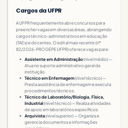
Cargos da UFPR
A UFPR frequentemente abre concursos para
preencher vagas em diversas áreas, abrangendo
cargos técnico-administrativos em educação
(TAEs) e docentes. O edital mais recente (nº
82/2026-PROGEPE UFPR) oferece vagas para:
Assistente em Administração
(nível médio) —
Atua no suporte administrativo geral da
instituição.
Técnico em Enfermagem
(nível técnico) —
Presta assistência de enfermagem e executa
procedimentos técnicos.
Técnico de Laboratório/Biologia, Física,
Industrial
(nível técnico) — Realiza atividades
de apoio em laboratórios específicos.
Arquivista
(nível superior) — Organiza e
gerencia documentos e informações