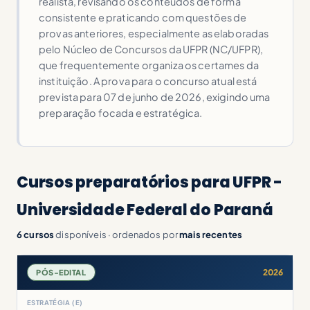
realista, revisando os conteúdos de forma
consistente e praticando com questões de
provas anteriores, especialmente as elaboradas
pelo Núcleo de Concursos da UFPR (NC/UFPR),
que frequentemente organiza os certames da
instituição. A prova para o concurso atual está
prevista para 07 de junho de 2026, exigindo uma
preparação focada e estratégica.
Cursos preparatórios para UFPR -
Universidade Federal do Paraná
6 cursos
disponíveis · ordenados por
mais recentes
2026
PÓS-EDITAL
ESTRATÉGIA (E)