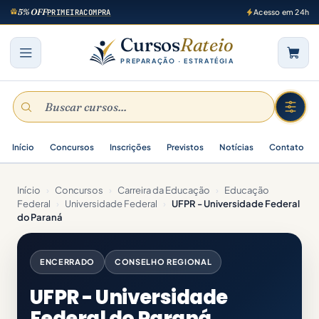
5% OFF
PRIMEIRACOMPRA
Acesso em 24h
Cursos
Rateio
PREPARAÇÃO · ESTRATÉGIA
Início
Concursos
Inscrições
Previstos
Notícias
Contato
Início
›
Concursos
›
Carreira da Educação
›
Educação
Federal
›
Universidade Federal
›
UFPR - Universidade Federal
do Paraná
ENCERRADO
CONSELHO REGIONAL
UFPR - Universidade
Federal do Paraná