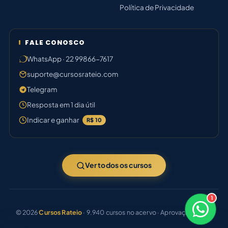
Política de Privacidade
FALE CONOSCO
WhatsApp · 22 99866-7617
suporte@cursosrateio.com
Telegram
Resposta em 1 dia útil
Indicar e ganhar
R$ 10
Ver todos os cursos
1
×
Boa noite! Sou o Júlia 🤝
© 2026
Cursos Rateio
· 9.940 cursos no acervo · Aprovação certa.
Responde em breve