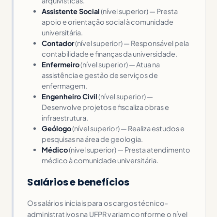
arquivísticas.
Assistente Social
(nível superior) — Presta
apoio e orientação social à comunidade
universitária.
Contador
(nível superior) — Responsável pela
contabilidade e finanças da universidade.
Enfermeiro
(nível superior) — Atua na
assistência e gestão de serviços de
enfermagem.
Engenheiro Civil
(nível superior) —
Desenvolve projetos e fiscaliza obras e
infraestrutura.
Geólogo
(nível superior) — Realiza estudos e
pesquisas na área de geologia.
Médico
(nível superior) — Presta atendimento
médico à comunidade universitária.
Salários e benefícios
Os salários iniciais para os cargos técnico-
administrativos na UFPR variam conforme o nível