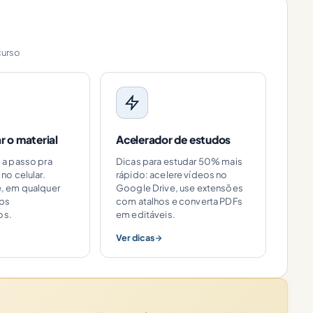
curso
 o material
Acelerador de estudos
o a passo pra
Dicas para estudar 50% mais
 no celular.
rápido: acelere vídeos no
e, em qualquer
Google Drive, use extensões
pps
com atalhos e converta PDFs
os.
em editáveis.
Ver dicas