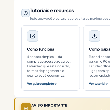
Tutoriais e recursos
Tudo que você precisa pra aproveitar ao máximo seu 
Como funciona
Como baixar
4 passos simples — da
Tutorial pass
compra ao acesso ao curso.
baixar no PC e
Entenda o que está incluído,
Estude offlin
formas de pagamento e
lugar, com a
quanto você economiza.
recomendad
Ver guia completo
Ver tutorial
AVISO IMPORTANTE