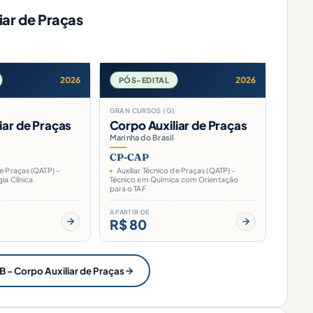
iar de Praças
2026
2026
PÓS-EDITAL
GRAN CURSOS (G)
iar de Praças
Corpo Auxiliar de Praças
Marinha do Brasil
CP-CAP
de Praças (QATP) -
Auxiliar Técnico de Praças (QATP) -
ia Clínica
Técnico em Química com Orientação
para o TAF
A PARTIR DE
R$ 80
B - Corpo Auxiliar de Praças