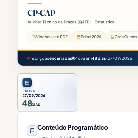
CP-CAP
Auxiliar Técnico de Praças (QATP) - Estatística
Marinha do Brasil - Corpo Auxiliar de Praças - Auxiliar Técnic
Videoaulas e PDF
Edital 2026
Gran Cursos 
Inscrições
encerradas
Prova em
48 dias
· 27/09/2026
PROVA
27/09/2026
48
DIAS
Conteúdo Programático
5 módulos · 23 aulas · 88h