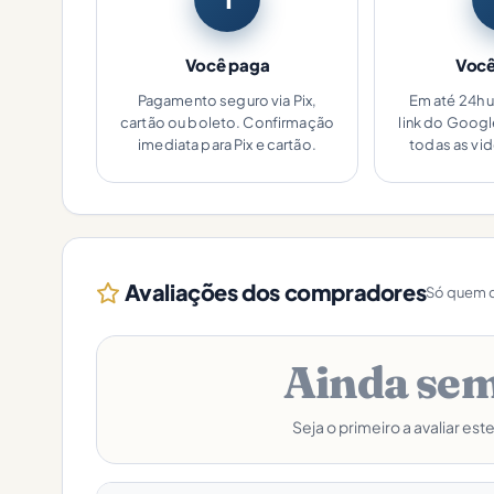
Você paga
Você
Pagamento seguro via Pix,
Em até 24h 
cartão ou boleto. Confirmação
link do Goog
imediata para Pix e cartão.
todas as vi
Avaliações dos compradores
Só quem c
Ainda sem
Seja o primeiro a avaliar est