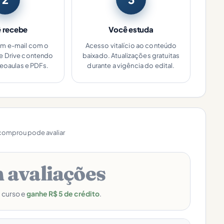
 recebe
Você estuda
um e-mail com o
Acesso vitalício ao conteúdo
le Drive contendo
baixado. Atualizações gratuitas
deoaulas e PDFs.
durante a vigência do edital.
omprou pode avaliar
 avaliações
e curso e
ganhe R$ 5 de crédito
.