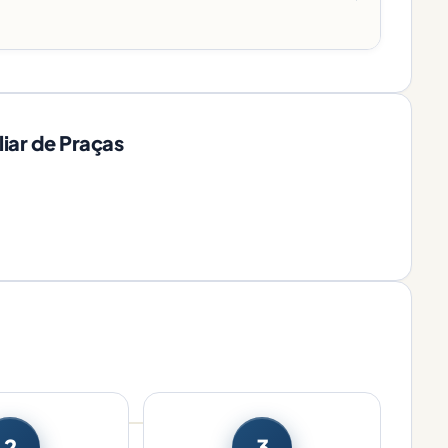
iar de Praças
2
3