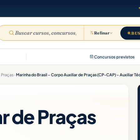
Refinar
BU
Concursos previstos
e Praças
›
ar de Praças