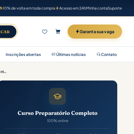
10% de volta em toda compra
Acesso em 24h
Minha conta
Suporte
Garanta sua vaga
SCAR
Inscrições abertas
Últimas notícias
Contato
Marinha do Brasil – Corpo Auxiliar de Praças (CP-CAP) – Auxiliar Técnico de Praças (QATP) – Estatística (Pós-Edital)
Curso Preparatório Completo
100% online