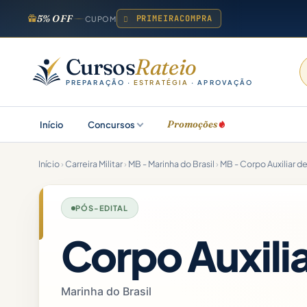
5% OFF
PRIMEIRACOMPRA
CUPOM
Cursos
Rateio
PREPARAÇÃO ·
ESTRATÉGIA
· APROVAÇÃO
Promoções
Início
Concursos
Início
›
Carreira Militar
›
MB - Marinha do Brasil
›
MB - Corpo Auxiliar d
PÓS-EDITAL
Corpo Auxili
Marinha do Brasil