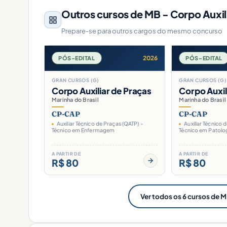
Outros cursos de MB - Corpo Auxil
Prepare-se para outros cargos do mesmo concurso
2026
PÓS-EDITAL
PÓS-EDITAL
GRAN CURSOS (G)
GRAN CURSOS (G)
Corpo Auxiliar de Praças
Corpo Auxil
Marinha do Brasil
Marinha do Brasil
CP-CAP
CP-CAP
Auxiliar Técnico de Praças (QATP) -
Auxiliar Técnico 
Técnico em Enfermagem
Técnico em Patolog
A PARTIR DE
A PARTIR DE
R$ 80
R$ 80
Ver todos os 6 cursos de M