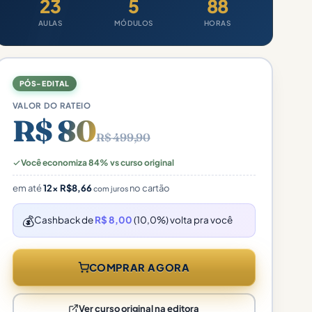
23
5
88
AULAS
MÓDULOS
HORAS
PÓS-EDITAL
VALOR DO RATEIO
R$ 80
R$ 499,90
Você economiza 84% vs curso original
em até
12×
R$
8,66
no cartão
com juros
💰
Cashback de
R$ 8,00
(10,0%) volta pra você
COMPRAR AGORA
Ver curso original na editora