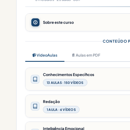
Sobre este curso
CONTEÚDO 
📹 VideoAulas
📄 Aulas em PDF
Conhecimentos Específicos
13 AULAS · 150 VÍDEOS
Redação
1 AULA · 6 VÍDEOS
Inteligência Emocional