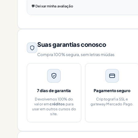
💬 Deixar minha avaliação
Suas garantias conosco
Compra 100% segura, sem letras miúdas
7 dias de garantia
Pagamento seguro
Devolvemos 100% do
Criptografia SSL e
valor em
créditos
para
gateway Mercado Pago.
usar em outros cursos do
site.