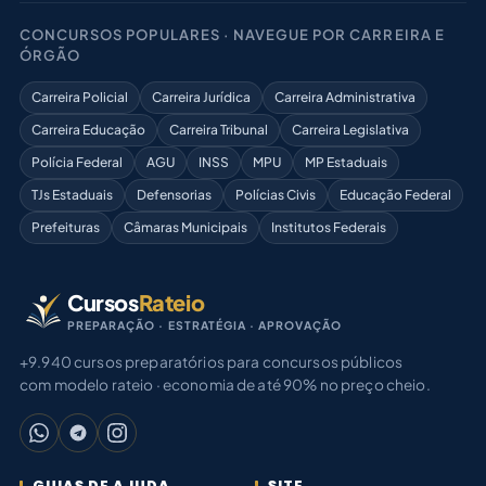
CONCURSOS POPULARES · NAVEGUE POR CARREIRA E
ÓRGÃO
Carreira Policial
Carreira Jurídica
Carreira Administrativa
Carreira Educação
Carreira Tribunal
Carreira Legislativa
Polícia Federal
AGU
INSS
MPU
MP Estaduais
TJs Estaduais
Defensorias
Polícias Civis
Educação Federal
Prefeituras
Câmaras Municipais
Institutos Federais
Cursos
Rateio
PREPARAÇÃO · ESTRATÉGIA · APROVAÇÃO
+9.940 cursos preparatórios para concursos públicos
com modelo rateio · economia de até 90% no preço cheio.
GUIAS DE AJUDA
SITE