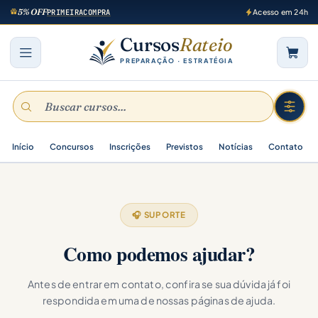
5% OFF
PRIMEIRACOMPRA
Acesso em 24h
Cursos
Rateio
PREPARAÇÃO · ESTRATÉGIA
Início
Concursos
Inscrições
Previstos
Notícias
Contato
🎧 SUPORTE
Como podemos ajudar?
Antes de entrar em contato, confira se sua dúvida já foi
respondida em uma de nossas páginas de ajuda.