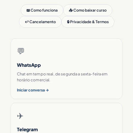
📖 Como funciona
📥 Como baixar curso
↩️ Cancelamento
🔒 Privacidade & Termos
💬
WhatsApp
Chat em tempo real, de segunda a sexta-feira em
horário comercial.
Iniciar conversa →
✈️
Telegram