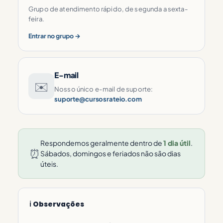
Grupo de atendimento rápido, de segunda a sexta-
feira.
Entrar no grupo →
E-mail
✉️
Nosso único e-mail de suporte:
suporte@cursosrateio.com
Respondemos geralmente dentro de
1 dia útil
.
⏰
Sábados, domingos e feriados não são dias
úteis.
ℹ️ Observações