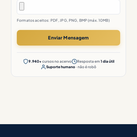
Formatos aceitos: PDF, JPG, PNG, BMP (máx. 10MB)
9.940+
cursos no acervo
Resposta em
1 dia útil
Suporte humano
· não é robô