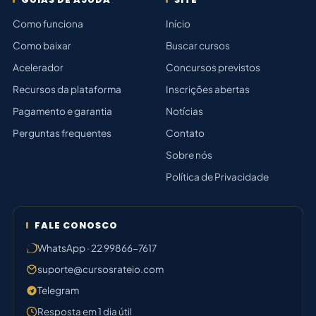
Como funciona
Início
Como baixar
Buscar cursos
Acelerador
Concursos previstos
Recursos da plataforma
Inscrições abertas
Pagamento e garantia
Notícias
Perguntas frequentes
Contato
Sobre nós
Política de Privacidade
FALE CONOSCO
WhatsApp · 22 99866-7617
suporte@cursosrateio.com
Telegram
Resposta em 1 dia útil